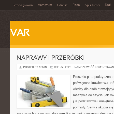
Archiwum
Pada
Tagi
Strona główna
Gdańsk
Spis Treści
VAR
NAPRAWY I PRZERÓBKI
POSTED BY ADMIN
CZE - 5 - 2026
MOŻLIWOŚĆ KOMENTOWAN
Proszkic.pl to praktyczna s
poświęcona krawiectwu, kt
wiedzy dla osób stawiający
maszynie do szycia, jak rów
już podstawowe umiejętnoś
pomysły. Serwis skupia si
związanych z szyciem, doborem tkanin, wykonywaniem dekoracji,