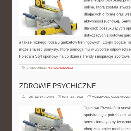
portal eSportowySklep.pl t
online, która została stwo
dbających o formę oraz wsz
aktywności ruchowej. Serwi
dla osób poszukujących sp
dotyczących sportowej gard
a także różnego rodzaju gadżetów treningowych. Dzięki bogatej b
może znaleźć pomysły, które pomogą mu w wyborze odpowiednie
Polecam Styl sportowy na co dzień i Trendy i inspiracje sportowe
CATEGORIES:
NIERUCHOMOŚCI
ZDROWIE PSYCHICZNE
POSTED BY ADMIN
MAJ - 23 - 2026
MOŻLIWOŚĆ KOMENTOWA
Tęczowa Przystań to serwi
spotyka się z potrzebami w
serwis tematyczny tworzon
chcą zrozumieć mechaniz