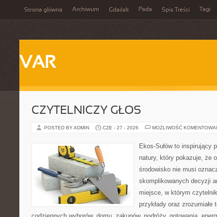
Archiwum
Pada
Tagi
Strona główna
Gdańsk
Spis Treści
VAR
CZYTELNICZY GŁOS
POSTED BY ADMIN
CZE - 27 - 2026
MOŻLIWOŚĆ KOMENTOWA
Ekos-Sułów to inspirujący p
natury, który pokazuje, że 
środowisko nie musi oznac
skomplikowanych decyzji a
miejsce, w którym czytelnik
przykłady oraz zrozumiałe 
codziennych wyborów, domu, zakupów, podróży, gotowania, energii