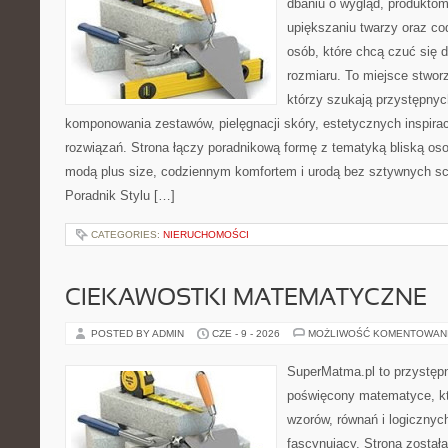
dbaniu o wygląd, produkt
upiększaniu twarzy oraz co
osób, które chcą czuć się d
rozmiaru. To miejsce stwor
którzy szukają przystępny
komponowania zestawów, pielęgnacji skóry, estetycznych inspira
rozwiązań. Strona łączy poradnikową formę z tematyką bliską oso
modą plus size, codziennym komfortem i urodą bez sztywnych 
Poradnik Stylu […]
CATEGORIES:
NIERUCHOMOŚCI
CIEKAWOSTKI MATEMATYCZNE
POSTED BY ADMIN
CZE - 9 - 2026
MOŻLIWOŚĆ KOMENTOWAN
SuperMatma.pl to przystępn
poświęcony matematyce, któ
wzorów, równań i logicznyc
fascynujący. Strona został