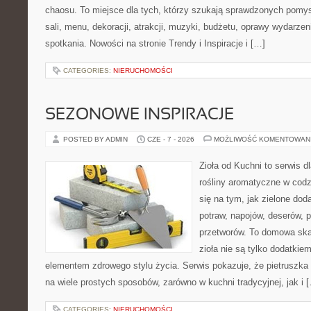
chaosu. To miejsce dla tych, którzy szukają sprawdzonych pom
sali, menu, dekoracji, atrakcji, muzyki, budżetu, oprawy wydarze
spotkania. Nowości na stronie Trendy i Inspiracje i […]
CATEGORIES:
NIERUCHOMOŚCI
SEZONOWE INSPIRACJE
POSTED BY ADMIN
CZE - 7 - 2026
MOŻLIWOŚĆ KOMENTOWAN
Zioła od Kuchni to serwis d
rośliny aromatyczne w codz
się na tym, jak zielone do
potraw, napojów, deserów,
przetworów. To domowa ska
zioła nie są tylko dodatkiem
elementem zdrowego stylu życia. Serwis pokazuje, że pietrusz
na wiele prostych sposobów, zarówno w kuchni tradycyjnej, jak i 
CATEGORIES:
NIERUCHOMOŚCI