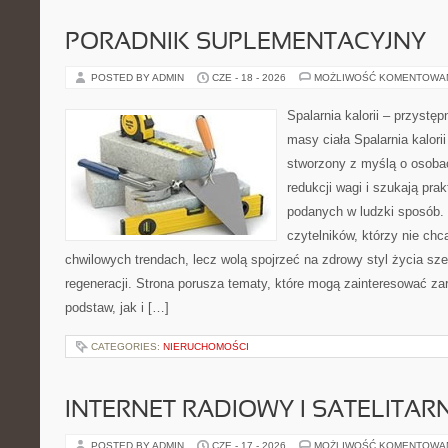
PORADNIK SUPLEMENTACYJNY
POSTED BY ADMIN
CZE - 18 - 2026
MOŻLIWOŚĆ KOMENTOWA
Spalarnia kalorii – przystę
masy ciała Spalarnia kalorii
stworzony z myślą o osoba
redukcji wagi i szukają pra
podanych w ludzki sposób. 
czytelników, którzy nie chc
chwilowych trendach, lecz wolą spojrzeć na zdrowy styl życia sze
regeneracji. Strona porusza tematy, które mogą zainteresować z
podstaw, jak i […]
CATEGORIES:
NIERUCHOMOŚCI
INTERNET RADIOWY I SATELITAR
POSTED BY ADMIN
CZE - 17 - 2026
MOŻLIWOŚĆ KOMENTOWA