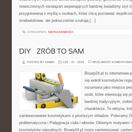
nowoczesnych rozwiązań wspierających bardziej świadomy styl ży
przygotowana z myślą o osobach, które chcą poznawać współcz
środowiskowe, ale jednocześnie szukają […]
CATEGORIES:
NIERUCHOMOŚCI
DIY – ZRÓB TO SAM
POSTED BY ADMIN
CZE - 20 - 2026
MOŻLIWOŚĆ KOMENTOWA
Bioarp24.pl to internetowa 
się wokół kosmetyków orga
rozumiana jako miejsce pre
osób, które interesują się
bardziej tradycyjnym, zioł
charakterze. To witryna, kt
zainteresowanie kosmetykami o prostszym składzie. Polecamy D
problematyczna i Pielęgnacja ciała i włosów. Głównym motywem st
kosmetyków naturalnych. Bioarp24.pl może zainteresować zarówn