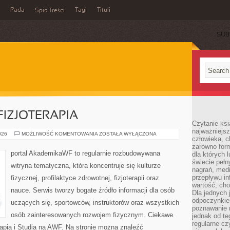
Pada
Tagi
Tituli
Spis Treści
SUB
 FIZJOTERAPIA
Czytanie ksi
najważniejsz
REHABILITACJA
026
MOŻLIWOŚĆ KOMENTOWANIA
ZOSTAŁA WYŁĄCZONA
człowieka, c
I
FIZJOTERAPIA
zarówno form
portal AkademikaWF to regularnie rozbudowywana
dla których l
świecie peł
witryna tematyczna, która koncentruje się kulturze
nagrań, med
przepływu i
fizycznej, profilaktyce zdrowotnej, fizjoterapii oraz
wartość, cho
nauce. Serwis tworzy bogate źródło informacji dla osób
Dla jednych 
odpoczynkie
uczących się, sportowców, instruktorów oraz wszystkich
poznawanie 
osób zainteresowanych rozwojem fizycznym. Ciekawe
jednak od te
regularne cz
terapia i Studia na AWF. Na stronie można znaleźć