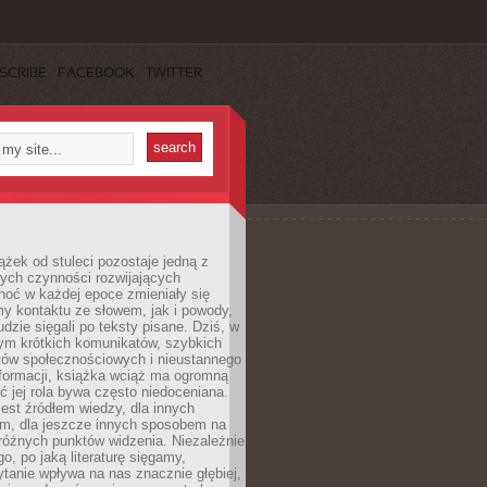
SCRIBE
FACEBOOK
TWITTER
ążek od stuleci pozostaje jedną z
ych czynności rozwijających
hoć w każdej epoce zmieniały się
y kontaktu ze słowem, jak i powody,
udzie sięgali po teksty pisane. Dziś, w
nym krótkich komunikatów, szybkich
iów społecznościowych i nieustannego
nformacji, książka wciąż ma ogromną
ć jej rola bywa często niedoceniana.
jest źródłem wiedzy, dla innych
m, dla jeszcze innych sposobem na
różnych punktów widzenia. Niezależnie
go, po jaką literaturę sięgamy,
ytanie wpływa na nas znacznie głębiej,