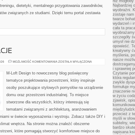
niż mogłoby 
Najbardziej 
treningu, dietetyki, mentalnego przygotowania zawodników,
wyobraźni. K
tów związanych ze studiami. Dzięki temu portal zestawia
zostaje nam
twarze bohat
wydarzeń i i
cała ta prac
wyobrażamy s
szczegóły ś
umysł nie dz
opowieść. Te
ACJE
kreatywny ć
myślenia, p
nasze możliw
TRENDY
026
MOŻLIWOŚĆ KOMENTOWANIA
ZOSTAŁA WYŁĄCZONA
dostrzegamy 
I
INSPIRACJE
i sprawniej 
M-Loft Design to nowoczesny blog poświęcony
Czytanie po
która regula
tematyce projektowania przestrzeni, który inspiruje
zwykle dysp
formułuje my
osoby poszukujące stylowych pomysłów na urządzenie
znaczenie ni
domu oraz przestrzeni industrialnej. To miejsce
w życiu cod
zjawisk, opi
stworzone dla wszystkich, którzy interesują się
komunikowani
tematami związanymi z architekturą, aranżowaniem
międzyludzk
przecież z t
niami w świecie wyposażenia i wystroju. Zobacz także DIY i
myśli w słow
subtelny, wi
i klimat wnętrza. Na stronie można znaleźć obszerne
bardzo skut
strzeni, które pomagają stworzyć komfortowe miejsce do
napisana ksi