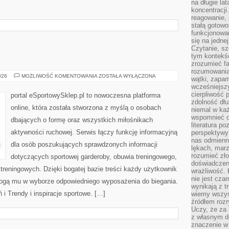
na długie lat
koncentracji
reagowanie, 
stałą gotowo
funkcjonowan
się na jedne
Czytanie, sz
tym kontekśc
zrozumieć fa
rozumowania 
BUTY
026
MOŻLIWOŚĆ KOMENTOWANIA
ZOSTAŁA WYŁĄCZONA
wątki, zapa
SPORTOWE
wcześniejsz
cierpliwość
portal eSportowySklep.pl to nowoczesna platforma
zdolność dłu
online, która została stworzona z myślą o osobach
niemal w każ
wspomnieć o
dbających o formę oraz wszystkich miłośnikach
literatura p
aktywności ruchowej. Serwis łączy funkcję informacyjną
perspektywy 
nas odmienn
dla osób poszukujących sprawdzonych informacji
lękach, marz
rozumieć zł
dotyczących sportowej garderoby, obuwia treningowego,
doświadczen
treningowych. Dzięki bogatej bazie treści każdy użytkownik
wrażliwość.
nie jest cza
ogą mu w wyborze odpowiedniego wyposażenia do biegania.
wynikają z t
i Trendy i inspiracje sportowe. […]
wiemy wszyst
źródłem rozr
Uczy, że za 
z własnym d
znaczenie w