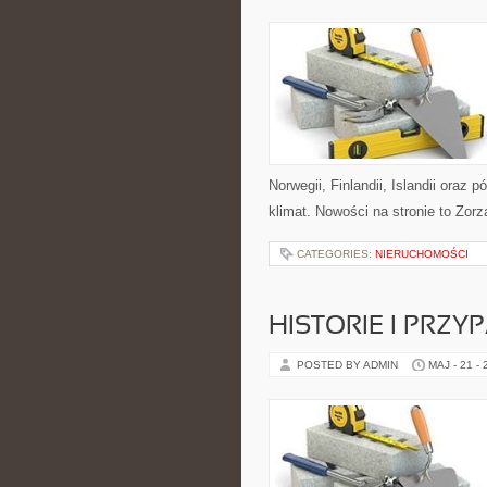
Norwegii, Finlandii, Islandii oraz
klimat. Nowości na stronie to Zor
CATEGORIES:
NIERUCHOMOŚCI
HISTORIE I PRZY
POSTED BY ADMIN
MAJ - 21 -