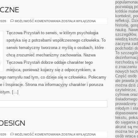
popularnonau
pozwalają po
ICZNE
krótkie mate
kontekst, po
refleksji. D
ZDROWIE
 2026
MOŻLIWOŚĆ KOMENTOWANIA
ZOSTAŁA WYŁĄCZONA
PSYCHICZNE
historię, go
naukę. Nawe
Tęczowa Przystań to serwis, w którym psychologia
szczegółów,
wiedzą kszta
spotyka się z potrzebami współczesnego człowieka. To
zaczyna zada
serwis tematyczny tworzona z myślą o osobach, które
podchodzi do
To szczegól
chcą zrozumieć mechanizmy zachowania. Nazwa
dezinformacj
rozchodzą s
Tęczowa Przystań dobrze oddaje charakter tego
o znaczeniu 
miejsca, ponieważ kojarzy się z odpoczynkiem, a
nowych techn
Część osób u
ego namysłu nad tym, co dzieje się w człowieku. Polecamy
ale prawda j
e i Inspiracje. Strona ma informacyjny charakter i porusza
można dziś z
czytelnicze, 
istym. […]
cyfrowe oraz
świadomego 
prowadzony
młodym i st
dopasowane 
tekstu, poka
do sięgania 
 DESIGN
akurat są m
można też p
ARCHITEKTURA
 2026
MOŻLIWOŚĆ KOMENTOWANIA
ZOSTAŁA WYŁĄCZONA
osób wraca d
I