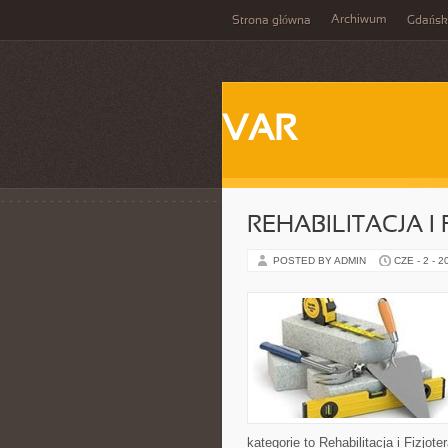
Archiwum
Strona główna
Gdańsk
VAR
REHABILITACJA I
POSTED BY ADMIN
CZE - 2 - 2
kategorie to Rehabilitacja i Fizjo