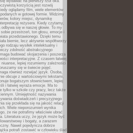
się wydawać na pierwszy rzut oka.
oczywistą korzyścią jest rozwój
iedy oglądamy film, wiele elementów
 podanych w gotowej formie. Widzimy
erów, kolory miejsc, dynamikę
nterpretację reżysera. Kiedy czytamy,
a odbywa się w naszej głowie. To my
obie przestrzeń, ton głosu, emocje i
wiata przedstawionego. Dzięki temu
iała biernie, lecz aktywnie współtworzy
go rodzaju wysiłek intelektualny i
wiczy zdolność abstrakcyjnego
omaga budować skojarzenia i poszerza
ości interpretacyjne. Z czasem łatwiej
niuanse, lepiej rozumiemy zależności
poruszamy się w świecie pojęć.
maga również rozwijać język. Osoba,
rnie obcuje z wartościowymi tekstami,
onuje bogatszym słownictwem, lepiej
śli i łatwiej wyraża emocje. Ma to
e tylko w szkole czy pracy, lecz także
ziennym. Umiejętność nazywania
sywania doświadczeń i precyzyjnego
a się przekłada się na jakość relacji
ich. Wiele nieporozumień wynika
ego, że nie potrafimy właściwie ubrać
a. Literatura uczy, że język może być
elowarstwowy i bogaty, a zarazem
eczny. Nawet pojedyncza dobrze
ążka potrafi zostawić w człowieku ślad