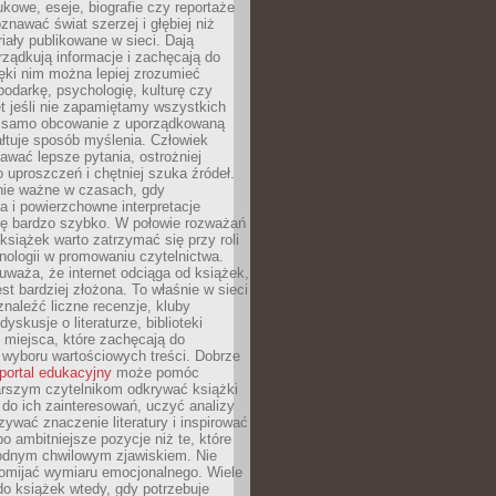
kowe, eseje, biografie czy reportaże
znawać świat szerzej i głębiej niż
riały publikowane w sieci. Dają
rządkują informacje i zachęcają do
zięki nim można lepiej zrozumieć
spodarkę, psychologię, kulturę czy
t jeśli nie zapamiętamy wszystkich
 samo obcowanie z uporządkowaną
łtuje sposób myślenia. Człowiek
wać lepsze pytania, ostrożniej
 uproszczeń i chętniej szuka źródeł.
nie ważne w czasach, gdy
a i powierzchowne interpretacje
ię bardzo szybko. W połowie rozważań
książek warto zatrzymać się przy roli
ologii w promowaniu czytelnictwa.
waża, że internet odciąga od książek,
est bardziej złożona. To właśnie w sieci
naleźć liczne recenzje, kluby
dyskusje o literaturze, biblioteki
 miejsca, które zachęcają do
wyboru wartościowych treści. Dobrze
portal edukacyjny
może pomóc
arszym czytelnikom odkrywać książki
do ich zainteresowań, uczyć analizy
zywać znaczenie literatury i inspirować
po ambitniejsze pozycje niż te, które
odnym chwilowym zjawiskiem. Nie
omijać wymiaru emocjonalnego. Wiele
o książek wtedy, gdy potrzebuje