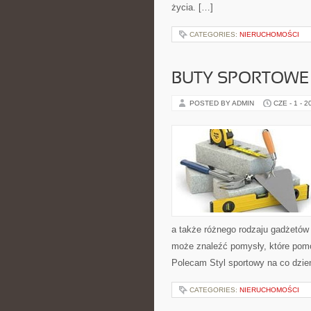
życia. […]
CATEGORIES:
NIERUCHOMOŚCI
BUTY SPORTOWE
POSTED BY ADMIN
CZE - 1 - 2
a także różnego rodzaju gadżetów 
może znaleźć pomysły, które pom
Polecam Styl sportowy na co dzień 
CATEGORIES:
NIERUCHOMOŚCI