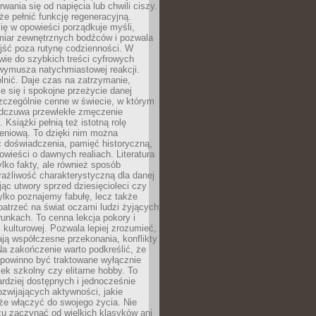
rwania się od napięcia lub chwili ciszy.
e pełnić funkcję regeneracyjną.
ię w opowieści porządkuje myśli,
iar zewnętrznych bodźców i pozwala
jść poza rutynę codzienności. W
wie do szybkich treści cyfrowych
 wymusza natychmiastowej reakcji.
nić. Daje czas na zatrzymanie,
e się i spokojne przeżycie danej
 szczególnie cenne w świecie, w którym
odczuwa przewlekłe zmęczenie
 Książki pełnią też istotną rolę
eniową. To dzięki nim można
 doświadczenia, pamięć historyczną,
powieści o dawnych realiach. Literatura
tylko fakty, ale również sposób
rażliwość charakterystyczną dla danej
jąc utwory sprzed dziesięcioleci czy
 tylko poznajemy fabułę, lecz także
atrzeć na świat oczami ludzi żyjących
unkach. To cenna lekcja pokory i
kulturowej. Pozwala lepiej zrozumieć,
ją współczesne przekonania, konflikty
Na zakończenie warto podkreślić, że
 powinno być traktowane wyłącznie
ek szkolny czy elitarne hobby. To
ardziej dostępnych i jednocześnie
rozwijających aktywności, jakie
że włączyć do swojego życia. Nie
zu zaczynać od wielkich klasyków ani