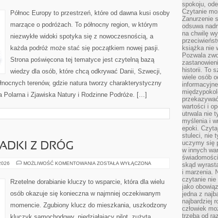
spokoju, ode
DESIGN
Czytanie moż
Północ Europy to przestrzeń, które od dawna kusi osoby
Zanurzenie s
marzące o podróżach. To północny region, w którym
odsuwa nadm
na chwilę wy
niezwykłe widoki spotyka się z nowoczesnością, a
przeciwieńst
każda podróż może stać się początkiem nowej pasji.
książka nie
Pozwala zwol
Strona poświęcona tej tematyce jest czytelną bazą
zastanowieni
historii. To
wiedzy dla osób, które chcą odkrywać Danii, Szwecji,
wiele osób 
 północnych terenów, gdzie natura tworzy charakterystyczny
informacyjne.
międzypokol
za Polarna i Zjawiska Natury i Rodzinne Podróże. […]
przekazywać
wartości i o
utrwala nie 
myślenia i w
epoki. Czyta
stuleci, nie
uczymy się p
PADKI Z DRÓG
w innych war
świadomości 
HISTORIE
 2026
MOŻLIWOŚĆ KOMENTOWANIA
ZOSTAŁA WYŁĄCZONA
skąd wyrasta
I
i marzenia. 
PRZYPADKI
czytanie nie
Z
Rzetelne dorabianie kluczy to wsparcie, która dla wielu
DRÓG
jako obowiąz
osób okazuje się konieczna w najmniej oczekiwanym
jedna z najb
najbardziej 
momencie. Zgubiony klucz do mieszkania, uszkodzony
człowiek mo
trzeba od ra
kluczyk samochodowy, niedziałający pilot, zużyta