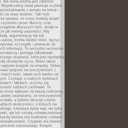
a. Nie mniej istotna jest zdolność
. Współczesny świat premiuje szybkie
przeskakiwanie z tematu na temat i
ść na nowy bodziec. Taki tryb
ia sprawia, że coraz trudniej skupić
j czynności przez dłuższy czas.
czególnie dłuższych form, działa w
ie jak trening uważności. Aby
bułę, argumentację lub tok
autora, trzeba śledzić treść, łączyć
miętywać szczegóły i powracać do
ych informacji. To wszystko wzmacnia
 poznawczą i pomaga odbudować
ższego skupienia, która jest niezbędna
dej dziedzinie życia. Warto także
 wpływie książek na empatię. Dobra
ozwala spojrzeć na rzeczywistość z
innych ludzi, nawet tych bardzo od
ych. Czytając o cudzych wyborach,
eniach i błędach, uczymy się
ożoność ludzkich zachowań. To
ie może wpływać na naszą codzienną
 Łatwiej zauważamy, że rzeczywistość
rno-biała, a ludzkie decyzje często
rudnych okoliczności, o których nie
kiego. Literatura bywa więc nie tylko
ywki, ale też szkołą człowieczeństwa.
każdą historią stoi konkretny człowiek
oświadczeniem. Czytanie ma również
 procesie samorozwoju. Książki