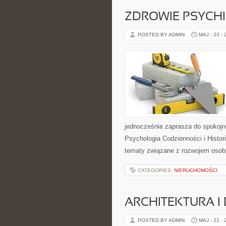
ZDROWIE PSYCH
POSTED BY ADMIN
MAJ - 23 -
jednocześnie zaprasza do spokojn
Psychologia Codzienności i Histori
tematy związane z rozwojem osob
CATEGORIES:
NIERUCHOMOŚCI
ARCHITEKTURA I
POSTED BY ADMIN
MAJ - 22 -