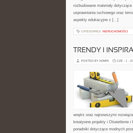
rozbudowane materiały dotyczące 
usprawniania ruchowego oraz tema
aspekty edukacyjne z […]
CATEGORIES:
NIERUCHOMOŚCI
TRENDY I INSPIR
POSTED BY ADMIN
CZE - 1 - 2
wnętrz oraz najnowszymi rozwiąza
kreatywne projekty i Oświetlenie 
poradniki dotyczące modnych prze