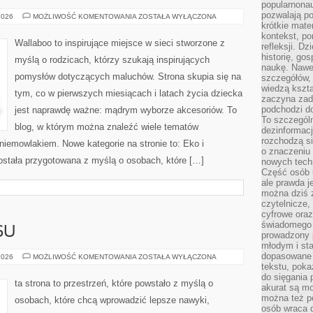
popularnonau
pozwalają po
CHUSTY
2026
MOŻLIWOŚĆ KOMENTOWANIA
ZOSTAŁA WYŁĄCZONA
I
krótkie mate
OTULACZE
kontekst, po
Wallaboo to inspirujące miejsce w sieci stworzone z
refleksji. D
historię, go
myślą o rodzicach, którzy szukają inspirujących
naukę. Nawe
pomysłów dotyczących maluchów. Strona skupia się na
szczegółów,
wiedzą kszta
tym, co w pierwszych miesiącach i latach życia dziecka
zaczyna zada
podchodzi do
jest naprawdę ważne: mądrym wyborze akcesoriów. To
To szczegól
blog, w którym można znaleźć wiele tematów
dezinformacj
rozchodzą s
iemowlakiem. Nowe kategorie na stronie to: Eko i
o znaczeniu 
została przygotowana z myślą o osobach, które […]
nowych techn
Część osób u
ale prawda j
można dziś z
czytelnicze, 
cyfrowe oraz
świadomego 
SU
prowadzony
młodym i st
dopasowane 
HISTORIE
2026
MOŻLIWOŚĆ KOMENTOWANIA
ZOSTAŁA WYŁĄCZONA
SUKCESU
tekstu, poka
do sięgania 
ta strona to przestrzeń, które powstało z myślą o
akurat są m
można też p
osobach, które chcą wprowadzić lepsze nawyki,
osób wraca d