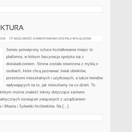
EKTURA
POLSKA
2026
MOŻLIWOŚĆ KOMENTOWANIA
ZOSTAŁA WYŁĄCZONA
ARCHITEKTURA
Serwis poświęcony sztuce kształtowania miejsc to
platforma, w którym fascynacja spotyka się z
doświadczeniem. Strona została stworzona z myślą o
osobach, które chcą poznawać świat obiektów,
przestrzeni mieszkalnych i użytkowych, a także trendów
wpływających na to, jak mieszkamy na co dzień. To
a którym można znaleźć teksty dotyczące zarówno
praktycznych rozwiązań związanych z urządzaniem
i Miasta i Sylwetki Architektów. Na […]