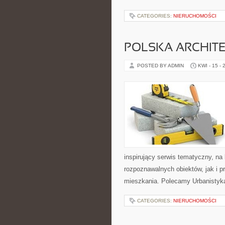
CATEGORIES:
NIERUCHOMOŚCI
POLSKA ARCHIT
POSTED BY ADMIN
KWI - 15 - 
inspirujący serwis tematyczny, n
rozpoznawalnych obiektów, jak i 
mieszkania. Polecamy Urbanistyka 
CATEGORIES:
NIERUCHOMOŚCI