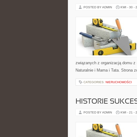
POSTED BY ADMIN
KWI - 30 - 
związanych z organizacją domu z n
Naturalnie i Mama i Tata. Strona 
CATEGORIES:
NIERUCHOMOŚCI
HISTORIE SUKCE
POSTED BY ADMIN
KWI - 21 - 