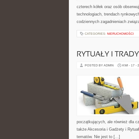
czterech kółek oraz osób obserwu
technologiach, trendach rynkowych
codziennych zagadnieniach związ
CATEGORIES:
NIERUCHOMOŚCI
RYTUAŁY I TRADY
POSTED BY ADMIN
KWI - 17 - 
początkujących, ale również dla 
także Akcesoria i Gadżety i Rytuał
tematów. Nie jest to […]