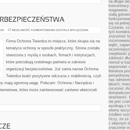
na długie lat
koncentracji
reagowanie, 
stałą gotowo
funkcjonowan
RBEZPIECZEŃSTWA
się na jedne
Czytanie, sz
PODSTAWY
026
MOŻLIWOŚĆ KOMENTOWANIA
ZOSTAŁA WYŁĄCZONA
tym kontekśc
CYBERBEZPIECZEŃSTWA
zrozumieć fa
rozumowania 
Firma Ochrona Twierdza to miejsce, które skupia się na
wątki, zapa
tematyce ochrony w sposób praktyczny. Strona została
wcześniejsz
cierpliwość
stworzona z myślą o osobach, firmach i instytucjach,
zdolność dłu
które potrzebują rzetelnego partnera w zakresie
niemal w każ
wspomnieć o
organizacji bezpieczeństwa. Już sama nazwa Ochrona
literatura p
perspektywy 
Twierdza budzi pozytywne odczucia z stabilnością, czyli
nas odmienn
ony mają ogromną wagę. Polecam: Ochrona i Narzędzia i
lękach, marz
rozumieć zł
ternetowa, która może zainteresować zarówno właścicieli
doświadczen
wrażliwość.
nie jest cza
wynikają z t
wiemy wszyst
źródłem rozr
Uczy, że za 
z własnym d
CZE
znaczenie w