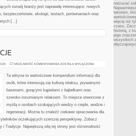
narzucać so
jących rozwój branży jest naprawdę interesujące: nowych
Najważniejs
tekstem, któ
, bezpieczeństwie, ekologii, testach, porównaniach oraz
wartościowe
anych […]
więcej niż 
czasu. Zaczy
historią, z 
jego znacze
wszystkich 
obyczajowyc
CJE
RYTUAŁY
2026
MOŻLIWOŚĆ KOMENTOWANIA
ZOSTAŁA WYŁĄCZONA
I
TRADYCJE
Ta witryna to wartościowe kompendium informacji dla
osób, które interesują się kulturą relaksu, prywatnymi
basenami, gorącymi kąpielami z bąbelkami oraz
szeroko rozumianym relaksem. To miejsce stworzone z
myślą o osobach szukających wiedzy o cieple, wodzie i
regeneracji. Można tu znaleźć ciekawe opracowania dla
czytelników oczekujących szerszej perspektywy. Zobacz
y i Tradycje. Największą siłą tej strony jest różnorodność