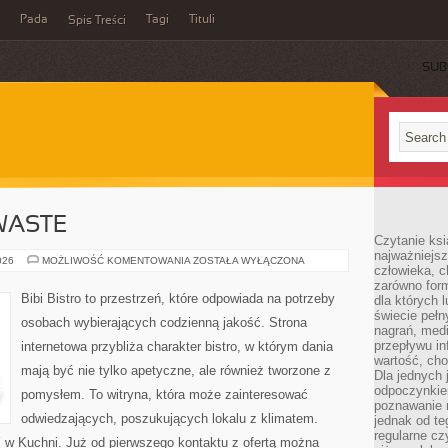
Pada
Tagi
Tituli
Spis Treści
SUB
WASTE
Czytanie ksi
najważniejsz
PRZEPISY
026
MOŻLIWOŚĆ KOMENTOWANIA
ZOSTAŁA WYŁĄCZONA
człowieka, c
ZERO-
WASTE
zarówno form
Bibi Bistro to przestrzeń, które odpowiada na potrzeby
dla których l
świecie peł
osobach wybierających codzienną jakość. Strona
nagrań, med
przepływu i
internetowa przybliża charakter bistro, w którym dania
wartość, cho
mają być nie tylko apetyczne, ale również tworzone z
Dla jednych 
odpoczynkie
pomysłem. To witryna, która może zainteresować
poznawanie 
odwiedzających, poszukujących lokalu z klimatem.
jednak od te
regularne cz
w Kuchni. Już od pierwszego kontaktu z ofertą można