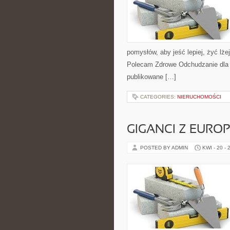
pomysłów, aby jeść lepiej, żyć lżej
Polecam Zdrowe Odchudzanie dla K
publikowane […]
CATEGORIES:
NIERUCHOMOŚCI
GIGANCI Z EURO
POSTED BY ADMIN
KWI - 20 - 