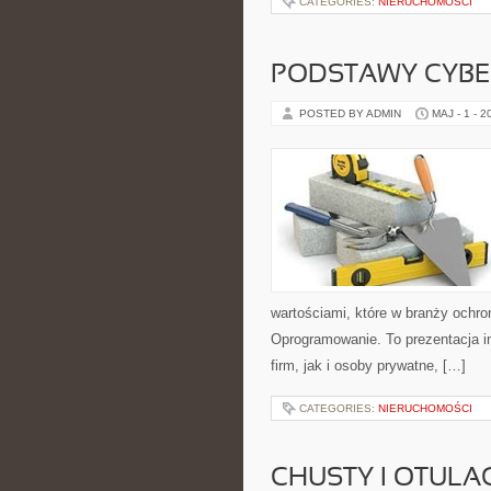
CATEGORIES:
NIERUCHOMOŚCI
PODSTAWY CYBE
POSTED BY ADMIN
MAJ - 1 - 2
wartościami, które w branży ochr
Oprogramowanie. To prezentacja in
firm, jak i osoby prywatne, […]
CATEGORIES:
NIERUCHOMOŚCI
CHUSTY I OTULA