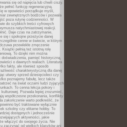
rwania się od napięcia lub chwili ciszy.
e pełnić funkcję regeneracyjną.
ię w opowieści porządkuje myśli,
iar zewnętrznych bodźców i pozwala
jść poza rutynę codzienności. W
wie do szybkich treści cyfrowych
 wymusza natychmiastowej reakcji.
nić. Daje czas na zatrzymanie,
e się i spokojne przeżycie danej
 szczególnie cenne w świecie, w którym
odczuwa przewlekłe zmęczenie
 Książki pełnią też istotną rolę
eniową. To dzięki nim można
 doświadczenia, pamięć historyczną,
powieści o dawnych realiach. Literatura
tylko fakty, ale również sposób
rażliwość charakterystyczną dla danej
jąc utwory sprzed dziesięcioleci czy
 tylko poznajemy fabułę, lecz także
atrzeć na świat oczami ludzi żyjących
unkach. To cenna lekcja pokory i
kulturowej. Pozwala lepiej zrozumieć,
ją współczesne przekonania, konflikty
Na zakończenie warto podkreślić, że
 powinno być traktowane wyłącznie
ek szkolny czy elitarne hobby. To
ardziej dostępnych i jednocześnie
rozwijających aktywności, jakie
że włączyć do swojego życia. Nie
zu zaczynać od wielkich klasyków ani