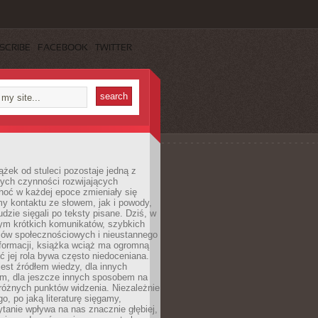
SCRIBE
FACEBOOK
TWITTER
ążek od stuleci pozostaje jedną z
ych czynności rozwijających
hoć w każdej epoce zmieniały się
y kontaktu ze słowem, jak i powody,
udzie sięgali po teksty pisane. Dziś, w
nym krótkich komunikatów, szybkich
iów społecznościowych i nieustannego
nformacji, książka wciąż ma ogromną
ć jej rola bywa często niedoceniana.
jest źródłem wiedzy, dla innych
m, dla jeszcze innych sposobem na
różnych punktów widzenia. Niezależnie
go, po jaką literaturę sięgamy,
ytanie wpływa na nas znacznie głębiej,