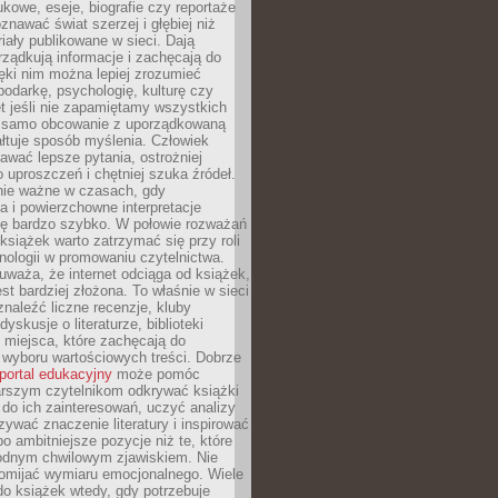
kowe, eseje, biografie czy reportaże
znawać świat szerzej i głębiej niż
riały publikowane w sieci. Dają
rządkują informacje i zachęcają do
zięki nim można lepiej zrozumieć
spodarkę, psychologię, kulturę czy
t jeśli nie zapamiętamy wszystkich
 samo obcowanie z uporządkowaną
łtuje sposób myślenia. Człowiek
wać lepsze pytania, ostrożniej
 uproszczeń i chętniej szuka źródeł.
nie ważne w czasach, gdy
a i powierzchowne interpretacje
ię bardzo szybko. W połowie rozważań
książek warto zatrzymać się przy roli
ologii w promowaniu czytelnictwa.
waża, że internet odciąga od książek,
est bardziej złożona. To właśnie w sieci
naleźć liczne recenzje, kluby
dyskusje o literaturze, biblioteki
 miejsca, które zachęcają do
wyboru wartościowych treści. Dobrze
portal edukacyjny
może pomóc
arszym czytelnikom odkrywać książki
do ich zainteresowań, uczyć analizy
zywać znaczenie literatury i inspirować
po ambitniejsze pozycje niż te, które
odnym chwilowym zjawiskiem. Nie
omijać wymiaru emocjonalnego. Wiele
o książek wtedy, gdy potrzebuje