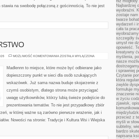
niż mogłoby 
Najbardziej 
ń stawia na swobodę połączoną z gościnnością. To nie jest
wyobraźni. K
zostaje nam
twarze bohat
wydarzeń i i
cała ta prac
wyobrażamy s
szczegóły ś
umysł nie dz
ARSTWO
opowieść. Te
kreatywny ć
DOM
026
MOŻLIWOŚĆ KOMENTOWANIA
ZOSTAŁA WYŁĄCZONA
myślenia, p
I
nasze możliw
GOSPODARSTWO
dostrzegamy 
Madlennn to miejsce, które może być odbierane jako
i sprawniej 
dopieszczony punkt w sieci dla osób szukających
Czytanie po
która regula
wskazówek. Już sama nazwa buduje skojarzenie z
zwykle dysp
formułuje my
czymś osobistym, dlatego strona może przyciągać
znaczenie ni
uwagę użytkowników, którzy lubią świeże podejście do
w życiu cod
zjawisk, opi
prezentowania tematów. To nie jest przypadkowy zbiór
komunikowani
rzeń, w której ważne są zarówno pierwsze wrażenie, jak i
międzyludzk
przecież z t
łów. Nowości na stronie: Tradycje i Kultura Wsi i Wiejska
myśli w słow
subtelny, wi
bardzo skut
napisana ksi