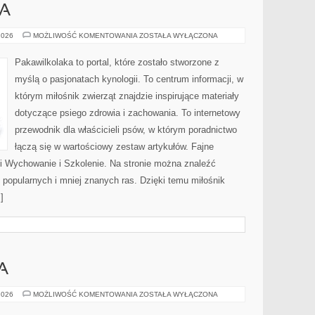
KA
ADOPCJA
2026
MOŻLIWOŚĆ KOMENTOWANIA
ZOSTAŁA WYŁĄCZONA
I
OPIEKA
Pakawilkolaka to portal, które zostało stworzone z
myślą o pasjonatach kynologii. To centrum informacji, w
którym miłośnik zwierząt znajdzie inspirujące materiały
dotyczące psiego zdrowia i zachowania. To internetowy
przewodnik dla właścicieli psów, w którym poradnictwo
łączą się w wartościowy zestaw artykułów. Fajne
a i Wychowanie i Szkolenie. Na stronie można znaleźć
 popularnych i mniej znanych ras. Dzięki temu miłośnik
]
A
KAWA
2026
MOŻLIWOŚĆ KOMENTOWANIA
ZOSTAŁA WYŁĄCZONA
I
EKOLOGIA