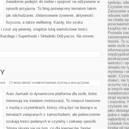
świadomie podejść do siebie i spojrzeć na odżywianie w
spokoju, ode
Czytanie moż
sposób przyjazny. To blog poświęcony tematom takim
Zanurzenie s
jak odchudzanie, zbilansowane żywienie, aktywność
odsuwa nadm
na chwilę wy
fizyczna, a także wellbeing. Każdy, kto szuka
przeciwieńst
książka nie
 i czuć się pewniej, znajdzie tutaj wartościowe treści.
Pozwala zwol
ażdego i Superfoods i Składniki Odżywcze. Na stronie
zastanowieni
historii. To
wiele osób 
informacyjne.
międzypokol
przekazywać
wartości i o
utrwala nie 
myślenia i w
PY
epoki. Czyta
stuleci, nie
GIGANCI
2026
MOŻLIWOŚĆ KOMENTOWANIA
ZOSTAŁA WYŁĄCZONA
uczymy się p
Z
w innych war
EUROPY
świadomości 
Auto Jarmark to dynamiczna platforma dla osób, które
skąd wyrasta
interesują się światem motoryzacji. To miejsce tworzone
i marzenia. 
czytanie nie
z myślą o czytelnikach, którzy chcą być na bieżąco w
jako obowiąz
tematach związanych z samochodami, ale jednocześnie
jedna z najb
najbardziej 
szukają treści podanych w czytelny i ciekawy sposób.
człowiek mo
trzeba od ra
Strona skupia się na tym, co dla kierowców, fanów