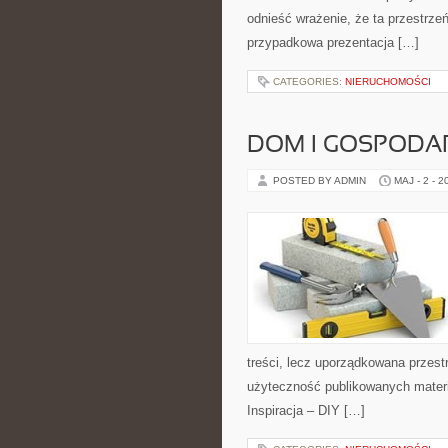
odnieść wrażenie, że ta przestrze
przypadkowa prezentacja […]
CATEGORIES:
NIERUCHOMOŚCI
DOM I GOSPOD
POSTED BY ADMIN
MAJ - 2 - 2
treści, lecz uporządkowana przest
użyteczność publikowanych materia
Inspiracja – DIY […]