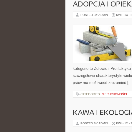
ADOPCJA I OPIE
POSTED BY ADMIN
KWI - 14 - 
kategorie to Zdrowie i Profilaktyk
szczegółowe charakterystyki wielu
psów ma możliwość zrozumieć […
CATEGORIES:
NIERUCHOMOŚCI
KAWA I EKOLOGI
POSTED BY ADMIN
KWI - 12 - 