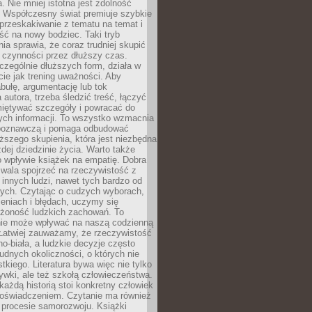
a. Nie mniej istotna jest zdolność
. Współczesny świat premiuje szybkie
przeskakiwanie z tematu na temat i
ść na nowy bodziec. Taki tryb
ia sprawia, że coraz trudniej skupić
j czynności przez dłuższy czas.
czególnie dłuższych form, działa w
ie jak trening uważności. Aby
bułę, argumentację lub tok
autora, trzeba śledzić treść, łączyć
miętywać szczegóły i powracać do
ych informacji. To wszystko wzmacnia
 poznawczą i pomaga odbudować
ższego skupienia, która jest niezbędna
dej dziedzinie życia. Warto także
 wpływie książek na empatię. Dobra
ozwala spojrzeć na rzeczywistość z
innych ludzi, nawet tych bardzo od
ych. Czytając o cudzych wyborach,
eniach i błędach, uczymy się
ożoność ludzkich zachowań. To
ie może wpływać na naszą codzienną
 Łatwiej zauważamy, że rzeczywistość
rno-biała, a ludzkie decyzje często
rudnych okoliczności, o których nie
kiego. Literatura bywa więc nie tylko
ywki, ale też szkołą człowieczeństwa.
każdą historią stoi konkretny człowiek
oświadczeniem. Czytanie ma również
 procesie samorozwoju. Książki