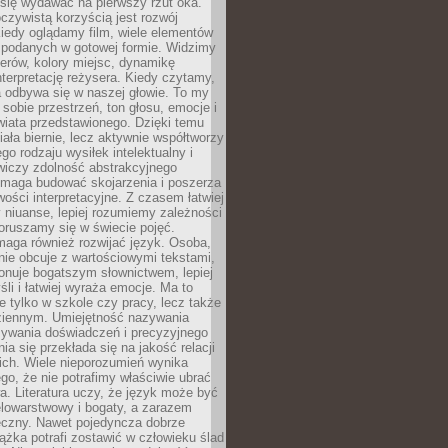
się wydawać na pierwszy rzut oka.
oczywistą korzyścią jest rozwój
iedy oglądamy film, wiele elementów
 podanych w gotowej formie. Widzimy
erów, kolory miejsc, dynamikę
nterpretację reżysera. Kiedy czytamy,
a odbywa się w naszej głowie. To my
obie przestrzeń, ton głosu, emocje i
wiata przedstawionego. Dzięki temu
iała biernie, lecz aktywnie współtworzy
go rodzaju wysiłek intelektualny i
wiczy zdolność abstrakcyjnego
omaga budować skojarzenia i poszerza
ości interpretacyjne. Z czasem łatwiej
niuanse, lepiej rozumiemy zależności
poruszamy się w świecie pojęć.
maga również rozwijać język. Osoba,
rnie obcuje z wartościowymi tekstami,
onuje bogatszym słownictwem, lepiej
śli i łatwiej wyraża emocje. Ma to
e tylko w szkole czy pracy, lecz także
ziennym. Umiejętność nazywania
sywania doświadczeń i precyzyjnego
a się przekłada się na jakość relacji
ich. Wiele nieporozumień wynika
ego, że nie potrafimy właściwie ubrać
a. Literatura uczy, że język może być
elowarstwowy i bogaty, a zarazem
eczny. Nawet pojedyncza dobrze
ążka potrafi zostawić w człowieku ślad