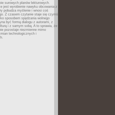
bie surowych planów lekturowych.
ze jest wyrobienie nawyku obcowania z
ry pobudza myślenie i wnosi coś
go. Z czasem czytanie staje się czymś
tylko sposobem spędzania wolnego
na być formą dialogu z autorami, z
kulturą i z samym sobą. A to sprawia, że
nie pozostaje niezmienne mimo
zmian technologicznych i
h.