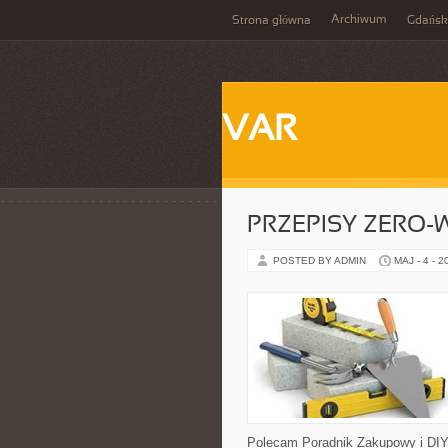
Archiwum
Strona główna
Gdańsk
VAR
PRZEPISY ZERO-
POSTED BY ADMIN
MAJ - 4 - 2
Polecam Poradnik Zakupowy i DIY 