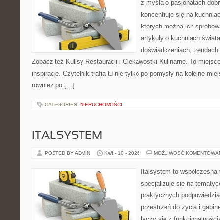
z myślą o pasjonatach dobr
koncentruje się na kuchniac
których można ich spróbowa
artykuły o kuchniach świata
doświadczeniach, trendach i
Zobacz też Kulisy Restauracji i Ciekawostki Kulinarne. To miejsce
inspirację. Czytelnik trafia tu nie tylko po pomysły na kolejne mie
również po […]
CATEGORIES:
NIERUCHOMOŚCI
ITALSYSTEM
POSTED BY ADMIN
KWI - 10 - 2026
MOŻLIWOŚĆ KOMENTOWA
Italsystem to współczesna w
specjalizuje się na tematy
praktycznych podpowiedzia
przestrzeń do życia i gabine
łączy się z funkcjonalności