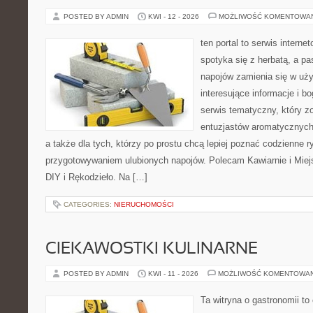
POSTED BY ADMIN
KWI - 12 - 2026
MOŻLIWOŚĆ KOMENTOWA
ten portal to serwis interne
spotyka się z herbatą, a p
napojów zamienia się w uż
interesujące informacje i b
serwis tematyczny, który zo
entuzjastów aromatycznych n
a także dla tych, którzy po prostu chcą lepiej poznać codzienne r
przygotowywaniem ulubionych napojów. Polecam Kawiarnie i Mie
DIY i Rękodzieło. Na […]
CATEGORIES:
NIERUCHOMOŚCI
CIEKAWOSTKI KULINARNE
POSTED BY ADMIN
KWI - 11 - 2026
MOŻLIWOŚĆ KOMENTOWA
Ta witryna o gastronomii t