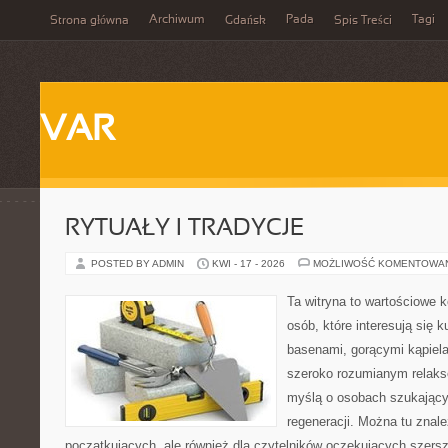
Archiwum
Pada
Tagi
Strona główna
Gdańsk
Spis Treści
VAR
RYTUAŁY I TRADYCJE
POSTED BY ADMIN
KWI - 17 - 2026
MOŻLIWOŚĆ KOMENTOWA
Ta witryna to wartościowe 
osób, które interesują się k
basenami, gorącymi kąpiel
szeroko rozumianym relaks
myślą o osobach szukającyc
regeneracji. Można tu znal
początkujących, ale również dla czytelników oczekujących szers