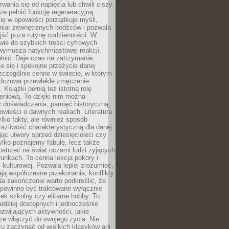
rwania się od napięcia lub chwili ciszy.
e pełnić funkcję regeneracyjną.
ię w opowieści porządkuje myśli,
iar zewnętrznych bodźców i pozwala
jść poza rutynę codzienności. W
wie do szybkich treści cyfrowych
 wymusza natychmiastowej reakcji.
nić. Daje czas na zatrzymanie,
e się i spokojne przeżycie danej
 szczególnie cenne w świecie, w którym
odczuwa przewlekłe zmęczenie
 Książki pełnią też istotną rolę
eniową. To dzięki nim można
 doświadczenia, pamięć historyczną,
powieści o dawnych realiach. Literatura
tylko fakty, ale również sposób
rażliwość charakterystyczną dla danej
jąc utwory sprzed dziesięcioleci czy
 tylko poznajemy fabułę, lecz także
atrzeć na świat oczami ludzi żyjących
unkach. To cenna lekcja pokory i
kulturowej. Pozwala lepiej zrozumieć,
ją współczesne przekonania, konflikty
Na zakończenie warto podkreślić, że
 powinno być traktowane wyłącznie
ek szkolny czy elitarne hobby. To
ardziej dostępnych i jednocześnie
rozwijających aktywności, jakie
że włączyć do swojego życia. Nie
zu zaczynać od wielkich klasyków ani