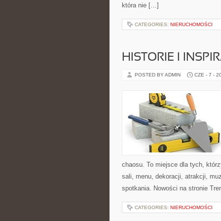
która nie […]
CATEGORIES:
NIERUCHOMOŚCI
HISTORIE I INSP
POSTED BY ADMIN
CZE - 7 - 2
chaosu. To miejsce dla tych, kt
sali, menu, dekoracji, atrakcji, m
spotkania. Nowości na stronie Tren
CATEGORIES:
NIERUCHOMOŚCI