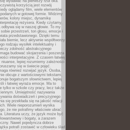
się wydawać na pierwszy rzut oka.
oczywistą korzyścią jest rozwój
iedy oglądamy film, wiele elementów
 podanych w gotowej formie. Widzimy
erów, kolory miejsc, dynamikę
nterpretację reżysera. Kiedy czytamy,
a odbywa się w naszej głowie. To my
obie przestrzeń, ton głosu, emocje i
wiata przedstawionego. Dzięki temu
iała biernie, lecz aktywnie współtworzy
go rodzaju wysiłek intelektualny i
wiczy zdolność abstrakcyjnego
omaga budować skojarzenia i poszerza
ości interpretacyjne. Z czasem łatwiej
niuanse, lepiej rozumiemy zależności
poruszamy się w świecie pojęć.
maga również rozwijać język. Osoba,
rnie obcuje z wartościowymi tekstami,
onuje bogatszym słownictwem, lepiej
śli i łatwiej wyraża emocje. Ma to
e tylko w szkole czy pracy, lecz także
ziennym. Umiejętność nazywania
sywania doświadczeń i precyzyjnego
a się przekłada się na jakość relacji
ich. Wiele nieporozumień wynika
ego, że nie potrafimy właściwie ubrać
a. Literatura uczy, że język może być
elowarstwowy i bogaty, a zarazem
eczny. Nawet pojedyncza dobrze
ążka potrafi zostawić w człowieku ślad