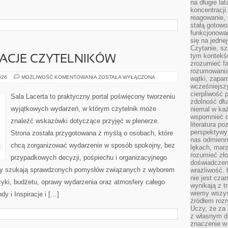
na długie lat
koncentracji
reagowanie, 
stałą gotowo
funkcjonowan
się na jedne
Czytanie, sz
tym kontekśc
IRACJE CZYTELNIKÓW
zrozumieć fa
rozumowania 
HISTORIE
026
MOŻLIWOŚĆ KOMENTOWANIA
ZOSTAŁA WYŁĄCZONA
wątki, zapa
I
wcześniejsz
INSPIRACJE
cierpliwość
CZYTELNIKÓW
Sala Lacerta to praktyczny portal poświęcony tworzeniu
zdolność dłu
wyjątkowych wydarzeń, w którym czytelnik może
niemal w każ
wspomnieć o
znaleźć wskazówki dotyczące przyjęć w plenerze.
literatura p
perspektywy 
Strona została przygotowana z myślą o osobach, które
nas odmienn
chcą zorganizować wydarzenie w sposób spokojny, bez
lękach, marz
rozumieć zł
przypadkowych decyzji, pośpiechu i organizacyjnego
doświadczen
órzy szukają sprawdzonych pomysłów związanych z wyborem
wrażliwość.
nie jest cza
uzyki, budżetu, oprawy wydarzenia oraz atmosfery całego
wynikają z t
wiemy wszyst
dy i Inspiracje i […]
źródłem rozr
Uczy, że za 
z własnym d
znaczenie w