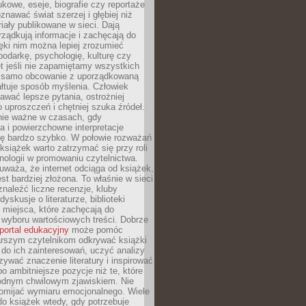
kowe, eseje, biografie czy reportaże
znawać świat szerzej i głębiej niż
riały publikowane w sieci. Dają
rządkują informacje i zachęcają do
zięki nim można lepiej zrozumieć
spodarkę, psychologię, kulturę czy
t jeśli nie zapamiętamy wszystkich
 samo obcowanie z uporządkowaną
łtuje sposób myślenia. Człowiek
wać lepsze pytania, ostrożniej
 uproszczeń i chętniej szuka źródeł.
nie ważne w czasach, gdy
a i powierzchowne interpretacje
ię bardzo szybko. W połowie rozważań
książek warto zatrzymać się przy roli
ologii w promowaniu czytelnictwa.
waża, że internet odciąga od książek,
est bardziej złożona. To właśnie w sieci
naleźć liczne recenzje, kluby
dyskusje o literaturze, biblioteki
 miejsca, które zachęcają do
wyboru wartościowych treści. Dobrze
portal edukacyjny
może pomóc
arszym czytelnikom odkrywać książki
do ich zainteresowań, uczyć analizy
zywać znaczenie literatury i inspirować
po ambitniejsze pozycje niż te, które
odnym chwilowym zjawiskiem. Nie
omijać wymiaru emocjonalnego. Wiele
o książek wtedy, gdy potrzebuje