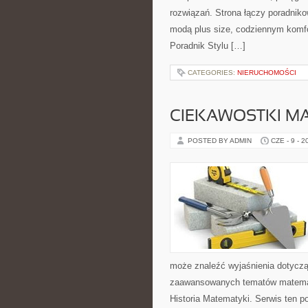
rozwiązań. Strona łączy poradniko
modą plus size, codziennym komf
Poradnik Stylu […]
CATEGORIES:
NIERUCHOMOŚCI
CIEKAWOSTKI M
POSTED BY ADMIN
CZE - 9 - 2
może znaleźć wyjaśnienia dotyczą
zaawansowanych tematów matemat
Historia Matematyki. Serwis ten p