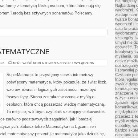
niż mogłoby 
Najbardziej 
wą formę z tematyką bliską osobom, które interesują się
wyobraźni. K
ortem i urodą bez sztywnych schematów. Polecamy
zostaje nam
twarze bohat
wydarzeń i i
cała ta prac
wyobrażamy s
szczegóły ś
umysł nie dz
opowieść. Te
ATEMATYCZNE
kreatywny ć
myślenia, p
nasze możliw
CIEKAWOSTKI
026
MOŻLIWOŚĆ KOMENTOWANIA
ZOSTAŁA WYŁĄCZONA
dostrzegamy 
MATEMATYCZNE
i sprawniej 
SuperMatma.pl to przystępny serwis internetowy
Czytanie po
która regula
poświęcony matematyce, który pokazuje, że świat liczb,
zwykle dysp
formułuje my
wzorów, równań i logicznych zależności może być
znaczenie ni
fascynujący. Strona została stworzona z myślą o
w życiu cod
zjawisk, opi
osobach, które chcą poszerzać wiedzę matematyczną.
komunikowani
To miejsce, w którym czytelnik szukający ciekawostek
międzyludzk
przecież z t
ce zarówno podstawowych zagadnień, jak i bardziej
myśli w słow
subtelny, wi
ycznych. Zobacz także Matematyka na Egzaminie i
bardzo skut
ortal matematyczny prezentuje matematykę jako dziedzinę,
napisana ksi