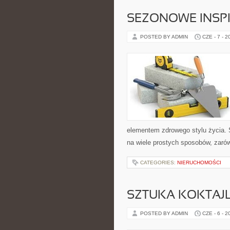
SEZONOWE INSPI
POSTED BY ADMIN
CZE - 7 - 2
elementem zdrowego stylu życia. 
na wiele prostych sposobów, zarów
CATEGORIES:
NIERUCHOMOŚCI
SZTUKA KOKTAJL
POSTED BY ADMIN
CZE - 6 - 2