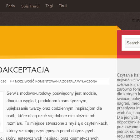
Pada
Tagi
Tituli
Spis Treści
SUB
MOAKCEPTACJA
Czytanie ksi
najważniejsz
LIFESTYLE
 2026
MOŻLIWOŚĆ KOMENTOWANIA
ZOSTAŁA WYŁĄCZONA
człowieka, c
I
SAMOAKCEPTACJA
zarówno form
Serwis modowo-urodowy poświęcony jest modzie,
dla których l
świecie peł
dbaniu o wygląd, produktom kosmetycznym,
nagrań, med
przepływu i
upiększaniu twarzy oraz codziennym inspiracjom dla
wartość, cho
osób, które chcą czuć się dobrze niezależnie od
Dla jednych 
odpoczynkie
rozmiaru. To miejsce stworzone z myślą o czytelnikach,
poznawanie 
którzy szukają przystępnych porad dotyczących
jednak od te
regularne cz
ji skóry, estetycznych inspiracji oraz kosmetycznych