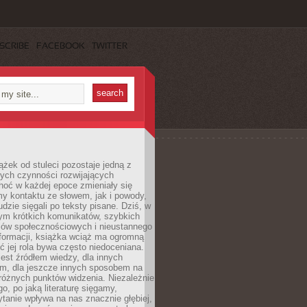
SCRIBE
FACEBOOK
TWITTER
ążek od stuleci pozostaje jedną z
ych czynności rozwijających
hoć w każdej epoce zmieniały się
y kontaktu ze słowem, jak i powody,
udzie sięgali po teksty pisane. Dziś, w
nym krótkich komunikatów, szybkich
iów społecznościowych i nieustannego
nformacji, książka wciąż ma ogromną
ć jej rola bywa często niedoceniana.
jest źródłem wiedzy, dla innych
m, dla jeszcze innych sposobem na
różnych punktów widzenia. Niezależnie
go, po jaką literaturę sięgamy,
ytanie wpływa na nas znacznie głębiej,