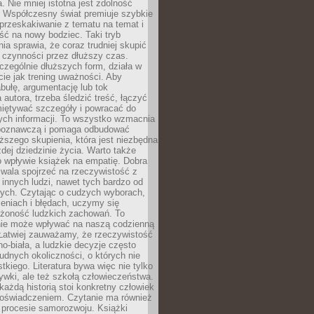
a. Nie mniej istotna jest zdolność
. Współczesny świat premiuje szybkie
przeskakiwanie z tematu na temat i
ść na nowy bodziec. Taki tryb
ia sprawia, że coraz trudniej skupić
j czynności przez dłuższy czas.
czególnie dłuższych form, działa w
ie jak trening uważności. Aby
bułę, argumentację lub tok
autora, trzeba śledzić treść, łączyć
miętywać szczegóły i powracać do
ych informacji. To wszystko wzmacnia
 poznawczą i pomaga odbudować
ższego skupienia, która jest niezbędna
dej dziedzinie życia. Warto także
 wpływie książek na empatię. Dobra
ozwala spojrzeć na rzeczywistość z
innych ludzi, nawet tych bardzo od
ych. Czytając o cudzych wyborach,
eniach i błędach, uczymy się
ożoność ludzkich zachowań. To
ie może wpływać na naszą codzienną
 Łatwiej zauważamy, że rzeczywistość
rno-biała, a ludzkie decyzje często
rudnych okoliczności, o których nie
kiego. Literatura bywa więc nie tylko
ywki, ale też szkołą człowieczeństwa.
każdą historią stoi konkretny człowiek
oświadczeniem. Czytanie ma również
 procesie samorozwoju. Książki