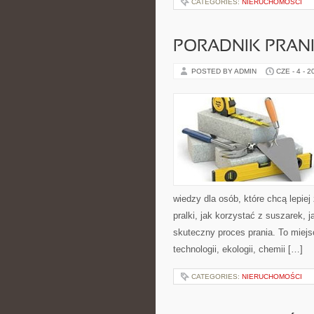
CATEGORIES:
NIERUCHOMOŚCI
PORADNIK PRAN
POSTED BY ADMIN
CZE - 4 - 2
wiedzy dla osób, które chcą lepiej
pralki, jak korzystać z suszarek, 
skuteczny proces prania. To miejs
technologii, ekologii, chemii […]
CATEGORIES:
NIERUCHOMOŚCI