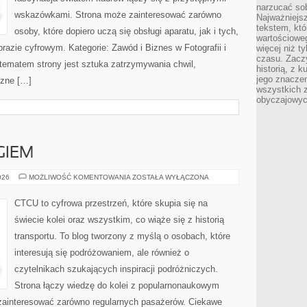
narzucać so
wskazówkami. Strona może zainteresować zarówno
Najważniejs
tekstem, któ
osoby, które dopiero uczą się obsługi aparatu, jak i tych,
wartościowe
razie cyfrowym. Kategorie: Zawód i Biznes w Fotografii i
więcej niż 
czasu. Zaczy
tematem strony jest sztuka zatrzymywania chwil,
historią, z 
jego znacze
czne […]
wszystkich 
obyczajowyc
GIEM
PODRÓŻE
026
MOŻLIWOŚĆ KOMENTOWANIA
ZOSTAŁA WYŁĄCZONA
POCIĄGIEM
CTCU to cyfrowa przestrzeń, które skupia się na
świecie kolei oraz wszystkim, co wiąże się z historią
transportu. To blog tworzony z myślą o osobach, które
interesują się podróżowaniem, ale również o
czytelnikach szukających inspiracji podróżniczych.
Strona łączy wiedzę do kolei z popularnonaukowym
zainteresować zarówno regularnych pasażerów. Ciekawe