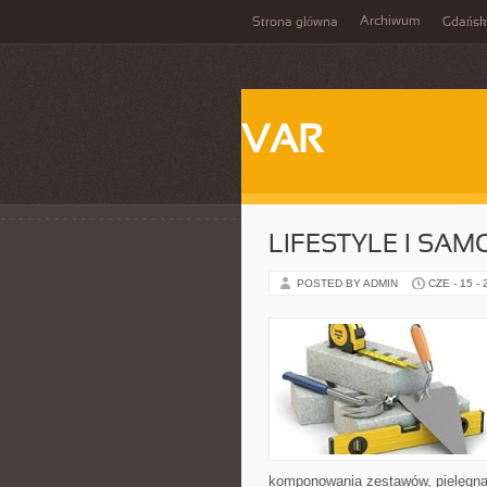
Archiwum
Strona główna
Gdańsk
VAR
LIFESTYLE I SA
POSTED BY ADMIN
CZE - 15 -
komponowania zestawów, pielęgnac