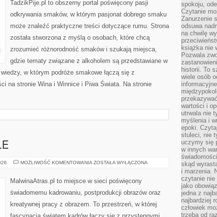
TadzikPije.pl to obszerny portal poświęcony pasji
spokoju, ode
Czytanie moż
odkrywania smaków, w którym pasjonat dobrego smaku
Zanurzenie s
może znaleźć praktyczne treści dotyczące rumu. Strona
odsuwa nadm
na chwilę wy
została stworzona z myślą o osobach, które chcą
przeciwieńst
książka nie
zrozumieć różnorodność smaków i szukają miejsca,
Pozwala zwol
gdzie tematy związane z alkoholem są przedstawiane w
zastanowieni
historii. To
 wiedzy, w którym podróże smakowe łączą się z
wiele osób 
 na stronie Wina i Winnice i Piwa Świata. Na stronie
informacyjne.
międzypokol
przekazywać
wartości i o
utrwala nie 
myślenia i w
epoki. Czyta
stuleci, nie
uczymy się p
LE
w innych war
świadomości 
INSPIRACJE
026
MOŻLIWOŚĆ KOMENTOWANIA
ZOSTAŁA WYŁĄCZONA
skąd wyrasta
I
i marzenia. 
STYLE
czytanie nie
MalwinaAtras.pl to miejsce w sieci poświęcony
jako obowiąz
świadomemu kadrowaniu, postprodukcji obrazów oraz
jedna z najb
najbardziej 
kreatywnej pracy z obrazem. To przestrzeń, w której
człowiek mo
trzeba od ra
fascynacja światem kadrów łączy się z przystępnymi