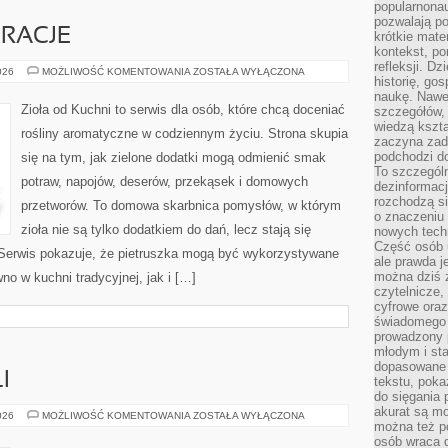
popularnonau
pozwalają po
RACJE
krótkie mate
kontekst, po
refleksji. D
SEZONOWE
026
MOŻLIWOŚĆ KOMENTOWANIA
ZOSTAŁA WYŁĄCZONA
historię, go
INSPIRACJE
naukę. Nawe
Zioła od Kuchni to serwis dla osób, które chcą doceniać
szczegółów,
wiedzą kszta
rośliny aromatyczne w codziennym życiu. Strona skupia
zaczyna zada
podchodzi do
się na tym, jak zielone dodatki mogą odmienić smak
To szczegól
potraw, napojów, deserów, przekąsek i domowych
dezinformacj
rozchodzą s
przetworów. To domowa skarbnica pomysłów, w którym
o znaczeniu 
zioła nie są tylko dodatkiem do dań, lecz stają się
nowych techn
Część osób u
Serwis pokazuje, że pietruszka mogą być wykorzystywane
ale prawda j
można dziś z
no w kuchni tradycyjnej, jak i […]
czytelnicze, 
cyfrowe oraz
świadomego 
prowadzony
młodym i st
dopasowane 
I
tekstu, poka
do sięgania 
akurat są m
SZTUKA
026
MOŻLIWOŚĆ KOMENTOWANIA
ZOSTAŁA WYŁĄCZONA
można też p
KOKTAJLI
osób wraca d