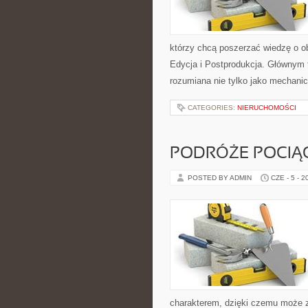
którzy chcą poszerzać wiedzę o ob
Edycja i Postprodukcja. Głównym 
rozumiana nie tylko jako mechani
CATEGORIES:
NIERUCHOMOŚCI
PODRÓŻE POCIĄ
POSTED BY ADMIN
CZE - 5 - 2
charakterem, dzięki czemu może 