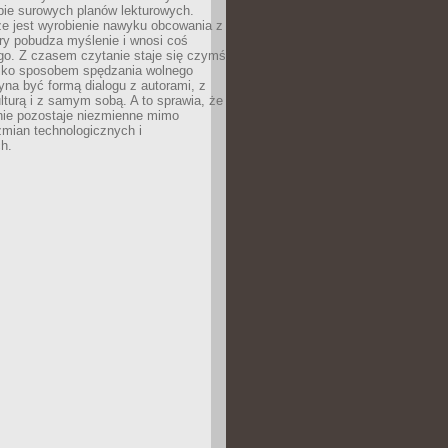
bie surowych planów lekturowych.
ze jest wyrobienie nawyku obcowania z
ry pobudza myślenie i wnosi coś
go. Z czasem czytanie staje się czymś
tylko sposobem spędzania wolnego
na być formą dialogu z autorami, z
kulturą i z samym sobą. A to sprawia, że
nie pozostaje niezmienne mimo
zmian technologicznych i
h.