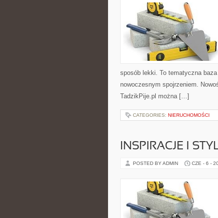
sposób lekki. To tematyczna baza
nowoczesnym spojrzeniem. Nowości
TadzikPije.pl można […]
CATEGORIES:
NIERUCHOMOŚCI
INSPIRACJE I STY
POSTED BY ADMIN
CZE - 6 - 2