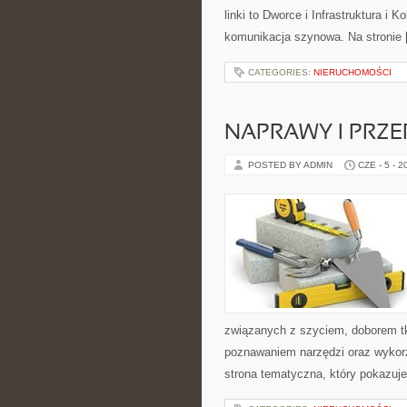
linki to Dworce i Infrastruktura i 
komunikacja szynowa. Na stronie
CATEGORIES:
NIERUCHOMOŚCI
NAPRAWY I PRZE
POSTED BY ADMIN
CZE - 5 - 2
związanych z szyciem, doborem tk
poznawaniem narzędzi oraz wykorz
strona tematyczna, który pokazuje