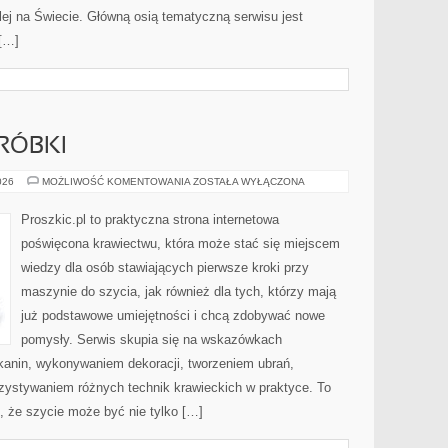
Kolej na Świecie. Główną osią tematyczną serwisu jest
 […]
RÓBKI
NAPRAWY
026
MOŻLIWOŚĆ KOMENTOWANIA
ZOSTAŁA WYŁĄCZONA
I
PRZERÓBKI
Proszkic.pl to praktyczna strona internetowa
poświęcona krawiectwu, która może stać się miejscem
wiedzy dla osób stawiających pierwsze kroki przy
maszynie do szycia, jak również dla tych, którzy mają
już podstawowe umiejętności i chcą zdobywać nowe
pomysły. Serwis skupia się na wskazówkach
anin, wykonywaniem dekoracji, tworzeniem ubrań,
ystywaniem różnych technik krawieckich w praktyce. To
, że szycie może być nie tylko […]