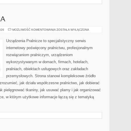
IA
PORADNIK
026
MOŻLIWOŚĆ KOMENTOWANIA
ZOSTAŁA WYŁĄCZONA
PRANIA
Urządzenia Pralnicze to specjalistyczny serwis
internetowy poświęcony pralnictwu, profesjonalnym
rozwiązaniom pralniczym, urządzeniom
wykorzystywanym w domach, firmach, hotelach,
pralniach, obiektach usługowych oraz zakładach
przemysłowych. Strona stanowi kompleksowe źródło
 zrozumieć, jak działa współczesne pralnictwo, jak dobierać
jak pielęgnować tkaniny, jak usuwać plamy i jak organizować
ce, w którym użytkowe informacje łączą się z tematyką