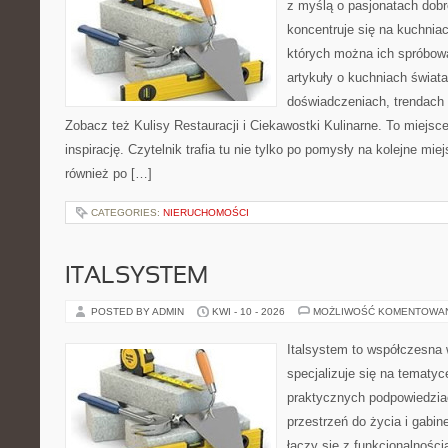
z myślą o pasjonatach dobr
koncentruje się na kuchniac
których można ich spróbowa
artykuły o kuchniach świata
doświadczeniach, trendach i
Zobacz też Kulisy Restauracji i Ciekawostki Kulinarne. To miejsce
inspirację. Czytelnik trafia tu nie tylko po pomysły na kolejne mie
również po […]
CATEGORIES:
NIERUCHOMOŚCI
ITALSYSTEM
POSTED BY ADMIN
KWI - 10 - 2026
MOŻLIWOŚĆ KOMENTOWA
Italsystem to współczesna w
specjalizuje się na tematy
praktycznych podpowiedzia
przestrzeń do życia i gabine
łączy się z funkcjonalności