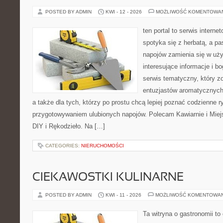
POSTED BY ADMIN
KWI - 12 - 2026
MOŻLIWOŚĆ KOMENTOWA
ten portal to serwis interne
spotyka się z herbatą, a p
napojów zamienia się w uż
interesujące informacje i b
serwis tematyczny, który zo
entuzjastów aromatycznych n
a także dla tych, którzy po prostu chcą lepiej poznać codzienne r
przygotowywaniem ulubionych napojów. Polecam Kawiarnie i Mie
DIY i Rękodzieło. Na […]
CATEGORIES:
NIERUCHOMOŚCI
CIEKAWOSTKI KULINARNE
POSTED BY ADMIN
KWI - 11 - 2026
MOŻLIWOŚĆ KOMENTOWA
Ta witryna o gastronomii t