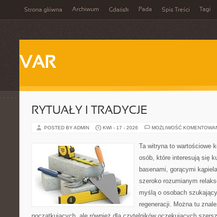
Archiwum
Pada
Tagi
Strona główna
Gdańsk
Spis Treści
VAR
RYTUAŁY I TRADYCJE
POSTED BY ADMIN
KWI - 17 - 2026
MOŻLIWOŚĆ KOMENTOWA
Ta witryna to wartościowe 
osób, które interesują się k
basenami, gorącymi kąpiel
szeroko rozumianym relaks
myślą o osobach szukającyc
regeneracji. Można tu znal
początkujących, ale również dla czytelników oczekujących szers