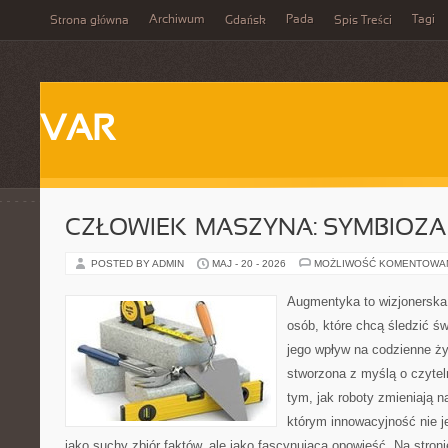
Archiwum
Pada
Tagi
Strona główna
Gdańsk
Spis Treści
VAR
CZŁOWIEK–MASZYNA: SYMBIOZA
POSTED BY ADMIN
MAJ - 20 - 2026
MOŻLIWOŚĆ KOMENTOWA
Augmentyka to wizjonerska 
osób, które chcą śledzić św
jego wpływ na codzienne ży
stworzona z myślą o czyteln
tym, jak roboty zmieniają 
którym innowacyjność nie j
jako suchy zbiór faktów, ale jako fascynująca opowieść. Na stron