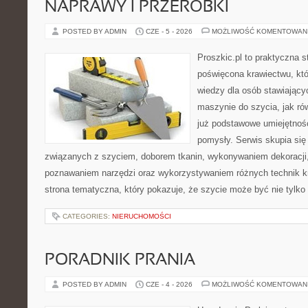
NAPRAWY I PRZERÓBKI
POSTED BY ADMIN
CZE - 5 - 2026
MOŻLIWOŚĆ KOMENTOWAN
Proszkic.pl to praktyczna s
poświęcona krawiectwu, kt
wiedzy dla osób stawiający
maszynie do szycia, jak rów
już podstawowe umiejętnoś
pomysły. Serwis skupia si
związanych z szyciem, doborem tkanin, wykonywaniem dekoracji,
poznawaniem narzędzi oraz wykorzystywaniem różnych technik kr
strona tematyczna, który pokazuje, że szycie może być nie tylko
CATEGORIES:
NIERUCHOMOŚCI
PORADNIK PRANIA
POSTED BY ADMIN
CZE - 4 - 2026
MOŻLIWOŚĆ KOMENTOWAN