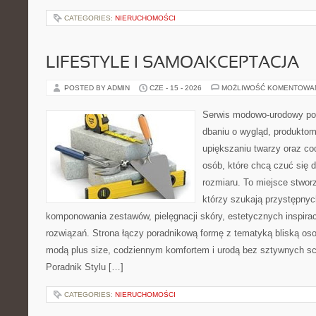
CATEGORIES:
NIERUCHOMOŚCI
LIFESTYLE I SAMOAKCEPTACJA
POSTED BY ADMIN
CZE - 15 - 2026
MOŻLIWOŚĆ KOMENTOWA
Serwis modowo-urodowy po
dbaniu o wygląd, produkt
upiększaniu twarzy oraz co
osób, które chcą czuć się d
rozmiaru. To miejsce stwor
którzy szukają przystępny
komponowania zestawów, pielęgnacji skóry, estetycznych inspira
rozwiązań. Strona łączy poradnikową formę z tematyką bliską oso
modą plus size, codziennym komfortem i urodą bez sztywnych 
Poradnik Stylu […]
CATEGORIES:
NIERUCHOMOŚCI