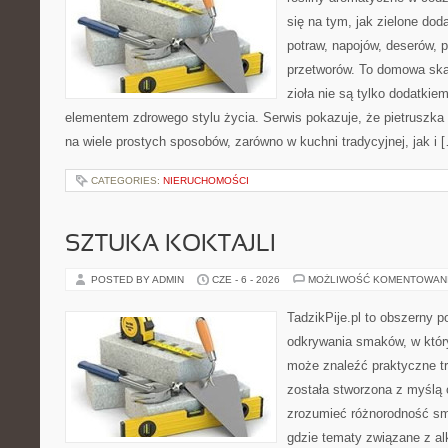
się na tym, jak zielone do
potraw, napojów, deserów,
przetworów. To domowa ska
zioła nie są tylko dodatkiem
elementem zdrowego stylu życia. Serwis pokazuje, że pietrusz
na wiele prostych sposobów, zarówno w kuchni tradycyjnej, jak i 
CATEGORIES:
NIERUCHOMOŚCI
SZTUKA KOKTAJLI
POSTED BY ADMIN
CZE - 6 - 2026
MOŻLIWOŚĆ KOMENTOWAN
TadzikPije.pl to obszerny p
odkrywania smaków, w któ
może znaleźć praktyczne tr
została stworzona z myślą 
zrozumieć różnorodność sm
gdzie tematy związane z a