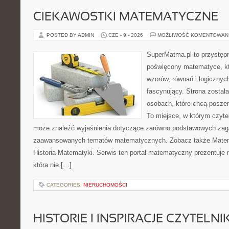
CIEKAWOSTKI MATEMATYCZNE
POSTED BY ADMIN
CZE - 9 - 2026
MOŻLIWOŚĆ KOMENTOWAN
SuperMatma.pl to przystępn
poświęcony matematyce, któ
wzorów, równań i logicznyc
fascynujący. Strona został
osobach, które chcą posze
To miejsce, w którym czyte
może znaleźć wyjaśnienia dotyczące zarówno podstawowych zagad
zaawansowanych tematów matematycznych. Zobacz także Matem
Historia Matematyki. Serwis ten portal matematyczny prezentuje
która nie […]
CATEGORIES:
NIERUCHOMOŚCI
HISTORIE I INSPIRACJE CZYTELN