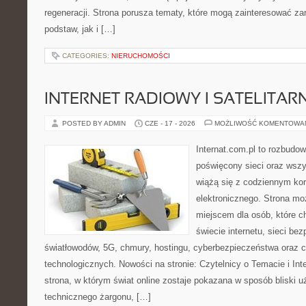
regeneracji. Strona porusza tematy, które mogą zainteresować z
podstaw, jak i […]
CATEGORIES:
NIERUCHOMOŚCI
INTERNET RADIOWY I SATELITAR
POSTED BY ADMIN
CZE - 17 - 2026
MOŻLIWOŚĆ KOMENTOWA
Internat.com.pl to rozbudo
poświęcony sieci oraz wszy
wiążą się z codziennym ko
elektronicznego. Strona m
miejscem dla osób, które 
świecie internetu, sieci b
światłowodów, 5G, chmury, hostingu, cyberbezpieczeństwa oraz 
technologicznych. Nowości na stronie: Czytelnicy o Temacie i Int
strona, w którym świat online zostaje pokazana w sposób bliski 
technicznego żargonu, […]