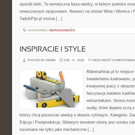
sposób lekki. To tematyczna baza wiedzy, w którym podróże sma
nowoczesnym spojrzeniem. Nowości na stronie Wina i Winnice i P
TadzikPije.pl można […]
CATEGORIES:
NIERUCHOMOŚCI
INSPIRACJE I STYLE
POSTED BY ADMIN
CZE - 6 - 2026
MOŻLIWOŚĆ KOMENTOWAN
MalwinaAtras.pl to miejsce
świadomemu kadrowaniu, po
kreatywnej pracy z obrazem.
fascynacja światem kadrów 
wskazówkami. Strona może
osoby, które dopiero uczą si
którzy chcą poszerzać wiedzę o obrazie cyfrowym. Kategorie: Zawó
Edycja i Postprodukcja. Głównym tematem strony jest sztuka zat
rozumiana nie tylko jako mechaniczne […]