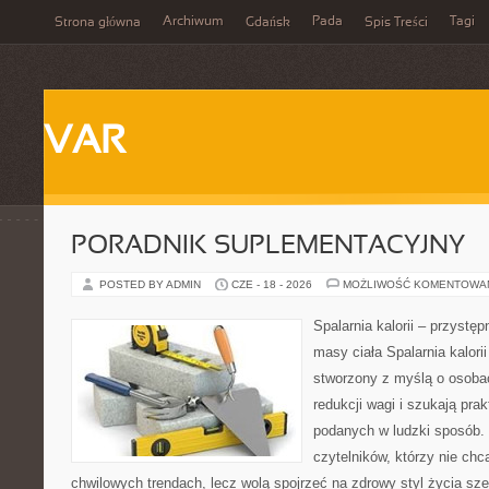
Archiwum
Pada
Tagi
Strona główna
Gdańsk
Spis Treści
VAR
PORADNIK SUPLEMENTACYJNY
POSTED BY ADMIN
CZE - 18 - 2026
MOŻLIWOŚĆ KOMENTOWA
Spalarnia kalorii – przystę
masy ciała Spalarnia kalorii
stworzony z myślą o osoba
redukcji wagi i szukają pra
podanych w ludzki sposób. 
czytelników, którzy nie chc
chwilowych trendach, lecz wolą spojrzeć na zdrowy styl życia sze