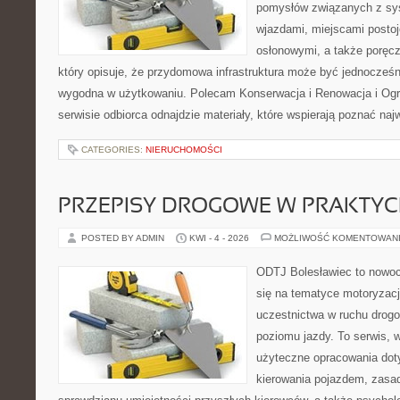
pomysłów związanych z sy
wjazdami, miejscami posto
osłonowymi, a także poręcz
który opisuje, że przydomowa infrastruktura może być jednocześn
wygodna w użytkowaniu. Polecam Konserwacja i Renowacja i Ogro
serwisie odbiorca odnajdzie materiały, które wspierają poznać na
CATEGORIES:
NIERUCHOMOŚCI
PRZEPISY DROGOWE W PRAKTYC
POSTED BY ADMIN
KWI - 4 - 2026
MOŻLIWOŚĆ KOMENTOWAN
ODTJ Bolesławiec to nowocz
się na tematyce motoryzacj
uczestnictwa w ruchu drog
poziomu jazdy. To serwis, 
użyteczne opracowania dot
kierowania pojazdem, zasa