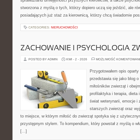
sprawdzianu umiejętności przyszłych kierowców, a także psycholo
stworzona z myślą o tych, którzy dopiero uczą się jeździć, ale r
posiadających już staż za kierownicą, którzy chcą świadomie po
CATEGORIES:
NIERUCHOMOŚCI
ZACHOWANIE I PSYCHOLOGIA Z
POSTED BY ADMIN
KWI - 2 - 2026
MOŻLIWOŚĆ KOMENTOWAN
Przygotowałem opis oparty 
przedstawia się jako blog o
miłośników zwierząt i obejm
profilaktyka i terapia, dieta
świat weterynarii, emocje i
starszych zwierząt oraz wy
to miejsce, w którym miłość do zwierząt spotyka się z użytecz
przystępnym stylem. To kompendium, który powstał z myślą o wła
[…]