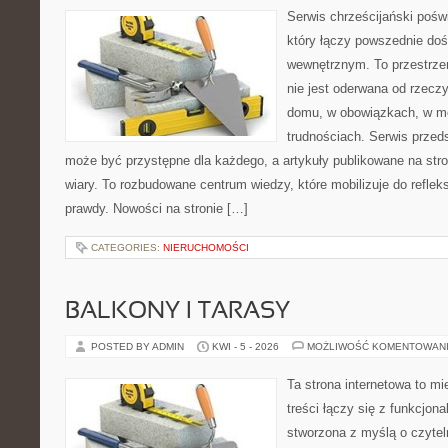
Serwis chrześcijański pośw
który łączy powszednie do
wewnętrznym. To przestrze
nie jest oderwana od rzecz
domu, w obowiązkach, w m
trudnościach. Serwis przed
może być przystępne dla każdego, a artykuły publikowane na str
wiary. To rozbudowane centrum wiedzy, które mobilizuje do refleks
prawdy. Nowości na stronie […]
CATEGORIES:
NIERUCHOMOŚCI
BALKONY I TARASY
POSTED BY ADMIN
KWI - 5 - 2026
MOŻLIWOŚĆ KOMENTOWAN
Ta strona internetowa to m
treści łączy się z funkcjon
stworzona z myślą o czyte