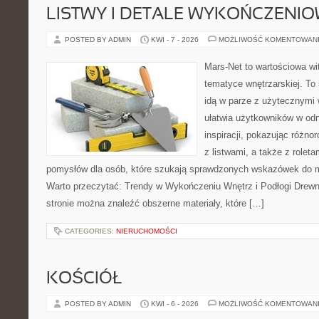
LISTWY I DETALE WYKOŃCZENI
POSTED BY ADMIN
KWI - 7 - 2026
MOŻLIWOŚĆ KOMENTOWAN
Mars-Net to wartościowa wit
tematyce wnętrzarskiej. To
idą w parze z użytecznymi
ułatwia użytkowników w od
inspiracji, pokazując różn
z listwami, a także z role
pomysłów dla osób, które szukają sprawdzonych wskazówek do m
Warto przeczytać: Trendy w Wykończeniu Wnętrz i Podłogi Drew
stronie można znaleźć obszerne materiały, które […]
CATEGORIES:
NIERUCHOMOŚCI
KOŚCIÓŁ
POSTED BY ADMIN
KWI - 6 - 2026
MOŻLIWOŚĆ KOMENTOWAN