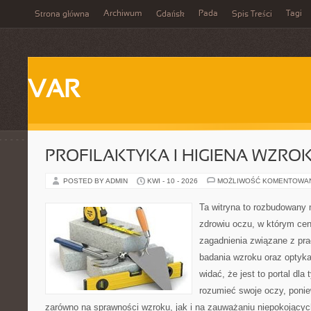
Archiwum
Pada
Tagi
Strona główna
Gdańsk
Spis Treści
VAR
PROFILAKTYKA I HIGIENA WZRO
POSTED BY ADMIN
KWI - 10 - 2026
MOŻLIWOŚĆ KOMENTOWA
Ta witryna to rozbudowany
zdrowiu oczu, w którym cen
zagadnienia związane z prac
badania wzroku oraz optyka
widać, że jest to portal dla 
rozumieć swoje oczy, ponie
zarówno na sprawności wzroku, jak i na zauważaniu niepokojącyc