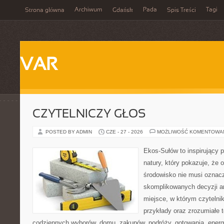
Archiwum
Pada
Tagi
Strona główna
Gdańsk
Spis Treści
VAR
CZYTELNICZY GŁOS
POSTED BY ADMIN
CZE - 27 - 2026
MOŻLIWOŚĆ KOMENTOWA
Ekos-Sułów to inspirujący p
natury, który pokazuje, że 
środowisko nie musi oznac
skomplikowanych decyzji a
miejsce, w którym czytelnik
przykłady oraz zrozumiałe 
codziennych wyborów, domu, zakupów, podróży, gotowania, energii