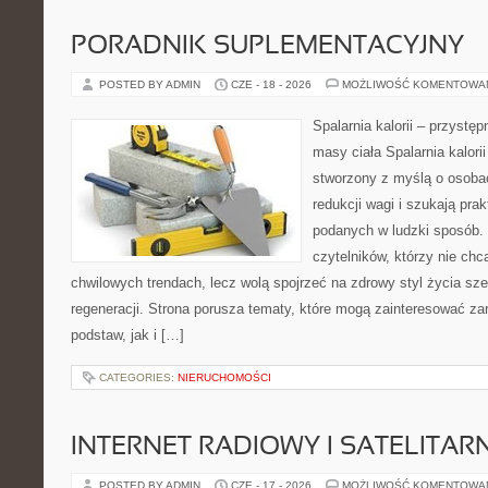
PORADNIK SUPLEMENTACYJNY
POSTED BY ADMIN
CZE - 18 - 2026
MOŻLIWOŚĆ KOMENTOWA
Spalarnia kalorii – przystę
masy ciała Spalarnia kalorii
stworzony z myślą o osoba
redukcji wagi i szukają pra
podanych w ludzki sposób. 
czytelników, którzy nie chc
chwilowych trendach, lecz wolą spojrzeć na zdrowy styl życia sze
regeneracji. Strona porusza tematy, które mogą zainteresować z
podstaw, jak i […]
CATEGORIES:
NIERUCHOMOŚCI
INTERNET RADIOWY I SATELITAR
POSTED BY ADMIN
CZE - 17 - 2026
MOŻLIWOŚĆ KOMENTOWA