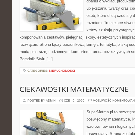
dbaniu o wygląd, produkt
upiększaniu twarzy oraz co
osób, które chcą czuć się d
rozmiaru. To miejsce stwor
którzy szukają przystępny
komponowania zestawów, pielęgnacji skóry, estetycznych inspira
rozwiązań. Strona łączy poradnikową formę z tematyką bliską oso
modą plus size, codziennym komfortem i urodą bez sztywnych 
Poradnik Stylu […]
CATEGORIES:
NIERUCHOMOŚCI
CIEKAWOSTKI MATEMATYCZNE
POSTED BY ADMIN
CZE - 9 - 2026
MOŻLIWOŚĆ KOMENTOWAN
SuperMatma.pl to przystępn
poświęcony matematyce, któ
wzorów, równań i logicznyc
fascynujący. Strona został