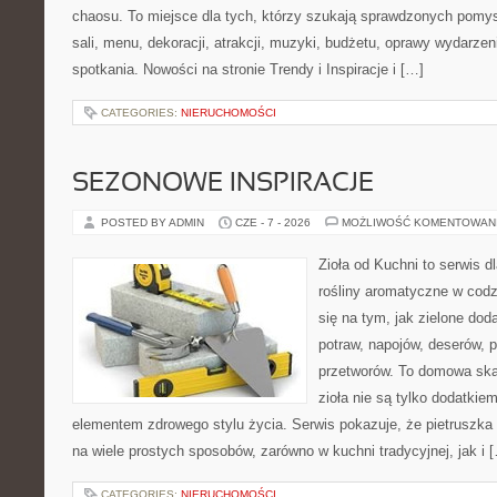
chaosu. To miejsce dla tych, którzy szukają sprawdzonych pom
sali, menu, dekoracji, atrakcji, muzyki, budżetu, oprawy wydarze
spotkania. Nowości na stronie Trendy i Inspiracje i […]
CATEGORIES:
NIERUCHOMOŚCI
SEZONOWE INSPIRACJE
POSTED BY ADMIN
CZE - 7 - 2026
MOŻLIWOŚĆ KOMENTOWAN
Zioła od Kuchni to serwis d
rośliny aromatyczne w codz
się na tym, jak zielone do
potraw, napojów, deserów,
przetworów. To domowa ska
zioła nie są tylko dodatkiem
elementem zdrowego stylu życia. Serwis pokazuje, że pietrusz
na wiele prostych sposobów, zarówno w kuchni tradycyjnej, jak i 
CATEGORIES:
NIERUCHOMOŚCI