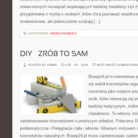
nowoczesnych rozwiązań wspierających bardziej świadomy styl ży
przygotowana z myślą o osobach, które chcą poznawać współcz
środowiskowe, ale jednocześnie szukają […]
CATEGORIES:
NIERUCHOMOŚCI
DIY – ZRÓB TO SAM
POSTED BY ADMIN
CZE - 20 - 2026
MOŻLIWOŚĆ KOMENTOWA
Bioarp24.pl to internetowa 
się wokół kosmetyków orga
rozumiana jako miejsce pre
osób, które interesują się
bardziej tradycyjnym, zioł
charakterze. To witryna, kt
zainteresowanie kosmetykami o prostszym składzie. Polecamy D
problematyczna i Pielęgnacja ciała i włosów. Głównym motywem st
kosmetyków naturalnych. Bioarp24.pl może zainteresować zarówn