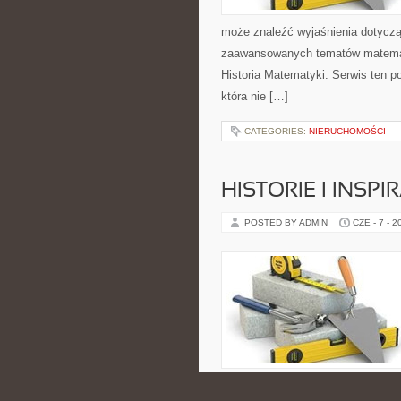
może znaleźć wyjaśnienia dotyczą
zaawansowanych tematów matemat
Historia Matematyki. Serwis ten p
która nie […]
CATEGORIES:
NIERUCHOMOŚCI
HISTORIE I INSP
POSTED BY ADMIN
CZE - 7 - 2
chaosu. To miejsce dla tych, kt