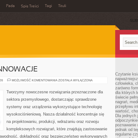
Pada
Tagi
Tituli
Spis Treści
SUB
INNOWACJE
Czytanie ksi
najważniejsz
TECHNOLOGIE
026
MOŻLIWOŚĆ KOMENTOWANIA
ZOSTAŁA WYŁĄCZONA
człowieka, c
I
INNOWACJE
zarówno form
Tworzymy nowoczesne rozwiązania przeznaczone dla
dla których l
świecie peł
sektora przemysłowego, dostarczając sprawdzone
nagrań, med
przepływu i
systemy oraz urządzenia wykorzystujące technologię
wartość, cho
wysokociśnieniową. Nasza działalność koncentruje się
Dla jednych 
odpoczynkie
na projektowaniu, produkcji, wdrażaniu oraz rozwoju
poznawanie 
kompleksowych rozwiązań, które znajdują zastosowanie
jednak od te
regularne cz
iezawodność, dokładność oraz bezpieczeństwo wykonywanych