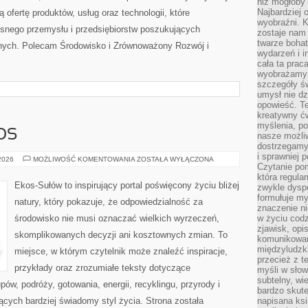
niż mogłoby 
Najbardziej 
 ofertę produktów, usług oraz technologii, które
wyobraźni. K
snego przemysłu i przedsiębiorstw poszukujących
zostaje nam
twarze bohat
nych. Polecam Środowisko i Zrównoważony Rozwój i
wydarzeń i i
cała ta prac
wyobrażamy s
szczegóły ś
umysł nie dz
opowieść. Te
kreatywny ć
myślenia, p
OS
nasze możliw
dostrzegamy 
i sprawniej 
CZYTELNICZY
 2026
MOŻLIWOŚĆ KOMENTOWANIA
ZOSTAŁA WYŁĄCZONA
Czytanie po
GŁOS
która regula
Ekos-Sułów to inspirujący portal poświęcony życiu bliżej
zwykle dysp
formułuje my
natury, który pokazuje, że odpowiedzialność za
znaczenie ni
środowisko nie musi oznaczać wielkich wyrzeczeń,
w życiu cod
zjawisk, opi
skomplikowanych decyzji ani kosztownych zmian. To
komunikowani
międzyludzk
miejsce, w którym czytelnik może znaleźć inspiracje,
przecież z t
przykłady oraz zrozumiałe teksty dotyczące
myśli w słow
subtelny, wi
w, podróży, gotowania, energii, recyklingu, przyrody i
bardzo skut
cych bardziej świadomy styl życia. Strona została
napisana ksi