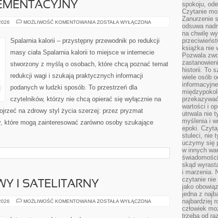
EMENTACYJNY
spokoju, ode
Czytanie moż
Zanurzenie s
PORADNIK
 2026
MOŻLIWOŚĆ KOMENTOWANIA
ZOSTAŁA WYŁĄCZONA
odsuwa nadm
SUPLEMENTACYJNY
na chwilę wy
Spalarnia kalorii – przystępny przewodnik po redukcji
przeciwieńst
książka nie
masy ciała Spalarnia kalorii to miejsce w internecie
Pozwala zwol
zastanowieni
stworzony z myślą o osobach, które chcą poznać temat
historii. To
redukcji wagi i szukają praktycznych informacji
wiele osób 
informacyjne.
podanych w ludzki sposób. To przestrzeń dla
międzypokol
czytelników, którzy nie chcą opierać się wyłącznie na
przekazywać
wartości i o
ojrzeć na zdrowy styl życia szerzej: przez pryzmat
utrwala nie 
myślenia i w
ty, które mogą zainteresować zarówno osoby szukające
epoki. Czyta
stuleci, nie
uczymy się p
w innych war
świadomości 
skąd wyrasta
i marzenia. 
czytanie nie
WY I SATELITARNY
jako obowiąz
jedna z najb
najbardziej 
INTERNET
 2026
MOŻLIWOŚĆ KOMENTOWANIA
ZOSTAŁA WYŁĄCZONA
RADIOWY
człowiek mo
I
trzeba od ra
SATELITARNY