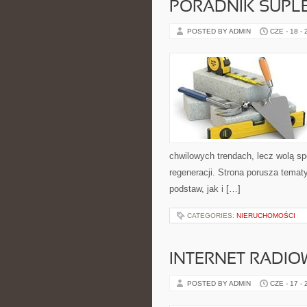
PORADNIK SUPL
POSTED BY ADMIN
CZE - 18 -
chwilowych trendach, lecz wolą sp
regeneracji. Strona porusza tema
podstaw, jak i […]
CATEGORIES:
NIERUCHOMOŚCI
INTERNET RADIO
POSTED BY ADMIN
CZE - 17 -