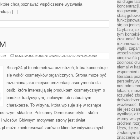
na długie lat
 które chcą poznawać współczesne wyzwania
koncentracji
reagowanie, 
zukają […]
stałą gotowo
funkcjonowan
się na jedne
Czytanie, sz
tym kontekśc
zrozumieć fa
rozumowania 
AM
wątki, zapa
wcześniejsz
DIY
 2026
MOŻLIWOŚĆ KOMENTOWANIA
ZOSTAŁA WYŁĄCZONA
cierpliwość
–
zdolność dłu
ZRÓB
TO
niemal w każ
Bioarp24.pl to internetowa przestrzeń, która koncentruje
SAM
wspomnieć o
się wokół kosmetyków organicznych. Strona może być
literatura p
perspektywy 
rozumiana jako miejsce prezentacji asortymentu dla
nas odmienn
osób, które interesują się produktem kosmetycznym o
lękach, marz
rozumieć zł
bardziej tradycyjnym, ziołowym lub naturalnym
doświadczen
wrażliwość.
charakterze. To witryna, która wpisuje się w rosnące
nie jest cza
rostszym składzie. Polecamy Dermokosmetyki i skóra
wynikają z t
wiemy wszyst
a i włosów. Głównym motywem strony jest świat
źródłem rozr
.pl może zainteresować zarówno klientów indywidualnych,
Uczy, że za 
z własnym d
znaczenie w