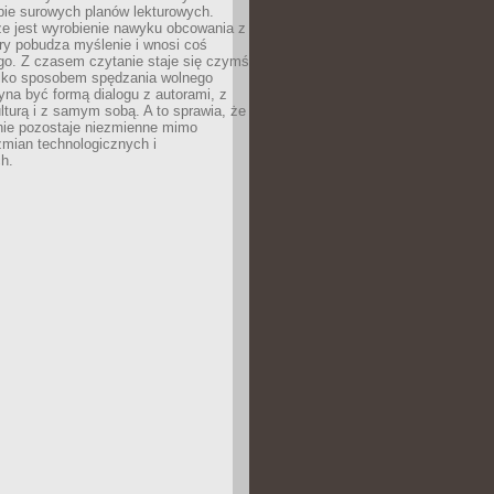
bie surowych planów lekturowych.
ze jest wyrobienie nawyku obcowania z
ry pobudza myślenie i wnosi coś
go. Z czasem czytanie staje się czymś
tylko sposobem spędzania wolnego
na być formą dialogu z autorami, z
kulturą i z samym sobą. A to sprawia, że
nie pozostaje niezmienne mimo
zmian technologicznych i
h.