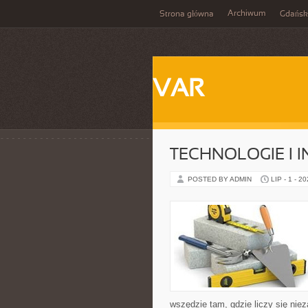
Archiwum
Strona główna
Gdańsk
VAR
TECHNOLOGIE I 
POSTED BY ADMIN
LIP - 1 - 2
wszędzie tam, gdzie liczy się n