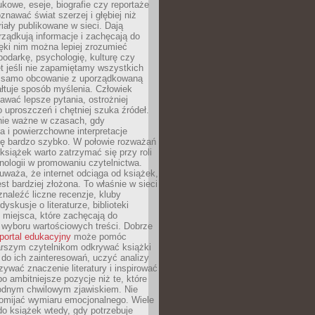
kowe, eseje, biografie czy reportaże
znawać świat szerzej i głębiej niż
riały publikowane w sieci. Dają
rządkują informacje i zachęcają do
zięki nim można lepiej zrozumieć
spodarkę, psychologię, kulturę czy
t jeśli nie zapamiętamy wszystkich
 samo obcowanie z uporządkowaną
łtuje sposób myślenia. Człowiek
wać lepsze pytania, ostrożniej
 uproszczeń i chętniej szuka źródeł.
nie ważne w czasach, gdy
a i powierzchowne interpretacje
ię bardzo szybko. W połowie rozważań
książek warto zatrzymać się przy roli
ologii w promowaniu czytelnictwa.
waża, że internet odciąga od książek,
est bardziej złożona. To właśnie w sieci
naleźć liczne recenzje, kluby
dyskusje o literaturze, biblioteki
 miejsca, które zachęcają do
wyboru wartościowych treści. Dobrze
portal edukacyjny
może pomóc
arszym czytelnikom odkrywać książki
do ich zainteresowań, uczyć analizy
zywać znaczenie literatury i inspirować
po ambitniejsze pozycje niż te, które
odnym chwilowym zjawiskiem. Nie
omijać wymiaru emocjonalnego. Wiele
o książek wtedy, gdy potrzebuje