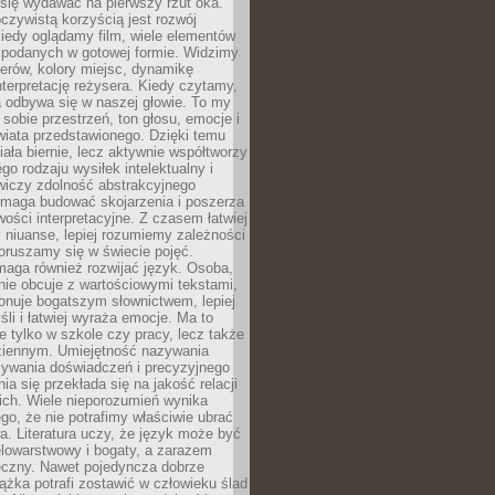
się wydawać na pierwszy rzut oka.
oczywistą korzyścią jest rozwój
iedy oglądamy film, wiele elementów
 podanych w gotowej formie. Widzimy
erów, kolory miejsc, dynamikę
nterpretację reżysera. Kiedy czytamy,
a odbywa się w naszej głowie. To my
obie przestrzeń, ton głosu, emocje i
wiata przedstawionego. Dzięki temu
iała biernie, lecz aktywnie współtworzy
go rodzaju wysiłek intelektualny i
wiczy zdolność abstrakcyjnego
omaga budować skojarzenia i poszerza
ości interpretacyjne. Z czasem łatwiej
niuanse, lepiej rozumiemy zależności
poruszamy się w świecie pojęć.
maga również rozwijać język. Osoba,
rnie obcuje z wartościowymi tekstami,
onuje bogatszym słownictwem, lepiej
śli i łatwiej wyraża emocje. Ma to
e tylko w szkole czy pracy, lecz także
ziennym. Umiejętność nazywania
sywania doświadczeń i precyzyjnego
a się przekłada się na jakość relacji
ich. Wiele nieporozumień wynika
ego, że nie potrafimy właściwie ubrać
a. Literatura uczy, że język może być
elowarstwowy i bogaty, a zarazem
eczny. Nawet pojedyncza dobrze
ążka potrafi zostawić w człowieku ślad