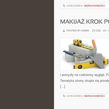
CATEGORIES:
NIERUCHOMOŚCI
MAKIJAŻ KROK 
POSTED BY ADMIN
CZE - 19 -
i pomysły na codzienny wygląd. Pol
Tematyka strony skupia się przede
[…]
CATEGORIES:
NIERUCHOMOŚCI