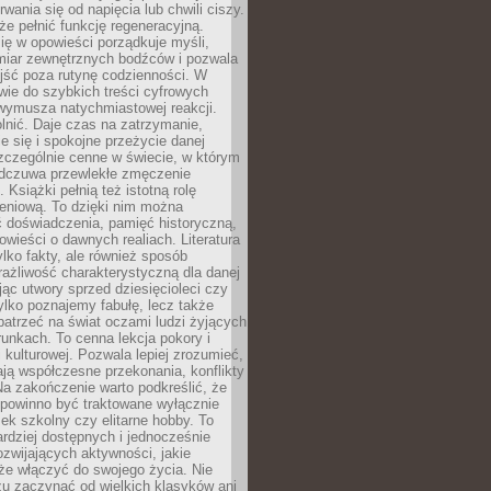
rwania się od napięcia lub chwili ciszy.
e pełnić funkcję regeneracyjną.
ię w opowieści porządkuje myśli,
iar zewnętrznych bodźców i pozwala
jść poza rutynę codzienności. W
wie do szybkich treści cyfrowych
 wymusza natychmiastowej reakcji.
nić. Daje czas na zatrzymanie,
e się i spokojne przeżycie danej
 szczególnie cenne w świecie, w którym
odczuwa przewlekłe zmęczenie
 Książki pełnią też istotną rolę
eniową. To dzięki nim można
 doświadczenia, pamięć historyczną,
powieści o dawnych realiach. Literatura
tylko fakty, ale również sposób
rażliwość charakterystyczną dla danej
jąc utwory sprzed dziesięcioleci czy
 tylko poznajemy fabułę, lecz także
atrzeć na świat oczami ludzi żyjących
unkach. To cenna lekcja pokory i
kulturowej. Pozwala lepiej zrozumieć,
ją współczesne przekonania, konflikty
Na zakończenie warto podkreślić, że
 powinno być traktowane wyłącznie
ek szkolny czy elitarne hobby. To
ardziej dostępnych i jednocześnie
rozwijających aktywności, jakie
że włączyć do swojego życia. Nie
zu zaczynać od wielkich klasyków ani