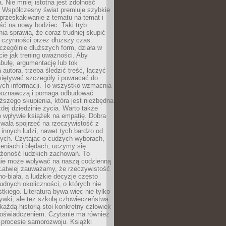
a. Nie mniej istotna jest zdolność
. Współczesny świat premiuje szybkie
przeskakiwanie z tematu na temat i
ść na nowy bodziec. Taki tryb
ia sprawia, że coraz trudniej skupić
j czynności przez dłuższy czas.
czególnie dłuższych form, działa w
ie jak trening uważności. Aby
bułę, argumentację lub tok
autora, trzeba śledzić treść, łączyć
miętywać szczegóły i powracać do
ych informacji. To wszystko wzmacnia
 poznawczą i pomaga odbudować
ższego skupienia, która jest niezbędna
dej dziedzinie życia. Warto także
 wpływie książek na empatię. Dobra
ozwala spojrzeć na rzeczywistość z
innych ludzi, nawet tych bardzo od
ych. Czytając o cudzych wyborach,
eniach i błędach, uczymy się
ożoność ludzkich zachowań. To
ie może wpływać na naszą codzienną
 Łatwiej zauważamy, że rzeczywistość
rno-biała, a ludzkie decyzje często
rudnych okoliczności, o których nie
kiego. Literatura bywa więc nie tylko
ywki, ale też szkołą człowieczeństwa.
każdą historią stoi konkretny człowiek
oświadczeniem. Czytanie ma również
 procesie samorozwoju. Książki