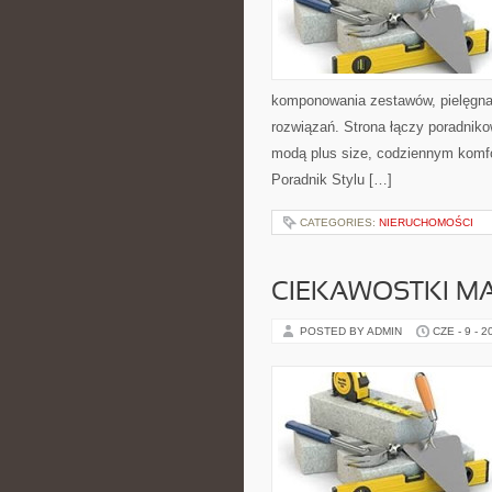
komponowania zestawów, pielęgnac
rozwiązań. Strona łączy poradniko
modą plus size, codziennym komf
Poradnik Stylu […]
CATEGORIES:
NIERUCHOMOŚCI
CIEKAWOSTKI M
POSTED BY ADMIN
CZE - 9 - 2