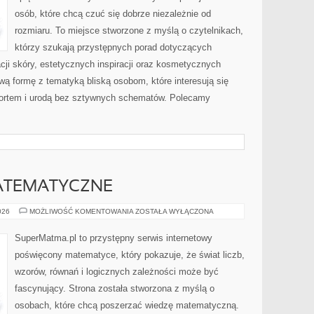
osób, które chcą czuć się dobrze niezależnie od
rozmiaru. To miejsce stworzone z myślą o czytelnikach,
którzy szukają przystępnych porad dotyczących
ji skóry, estetycznych inspiracji oraz kosmetycznych
wą formę z tematyką bliską osobom, które interesują się
ortem i urodą bez sztywnych schematów. Polecamy
ATEMATYCZNE
CIEKAWOSTKI
026
MOŻLIWOŚĆ KOMENTOWANIA
ZOSTAŁA WYŁĄCZONA
MATEMATYCZNE
SuperMatma.pl to przystępny serwis internetowy
poświęcony matematyce, który pokazuje, że świat liczb,
wzorów, równań i logicznych zależności może być
fascynujący. Strona została stworzona z myślą o
osobach, które chcą poszerzać wiedzę matematyczną.