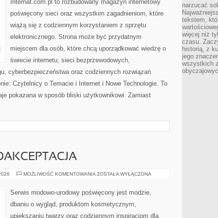
Internat.com.pl to rozbudowany magazyn internetowy
narzucać so
Najważniejs
poświęcony sieci oraz wszystkim zagadnieniom, które
tekstem, któ
wiążą się z codziennym korzystaniem z sprzętu
wartościowe
więcej niż 
elektronicznego. Strona może być przydatnym
czasu. Zaczy
miejscem dla osób, które chcą uporządkować wiedzę o
historią, z 
jego znacze
świecie internetu, sieci bezprzewodowych,
wszystkich 
obyczajowyc
gu, cyberbezpieczeństwa oraz codziennych rozwiązań
nie: Czytelnicy o Temacie i Internet i Nowe Technologie. To
taje pokazana w sposób bliski użytkownikowi. Zamiast
MOAKCEPTACJA
LIFESTYLE
 2026
MOŻLIWOŚĆ KOMENTOWANIA
ZOSTAŁA WYŁĄCZONA
I
SAMOAKCEPTACJA
Serwis modowo-urodowy poświęcony jest modzie,
dbaniu o wygląd, produktom kosmetycznym,
upiększaniu twarzy oraz codziennym inspiracjom dla