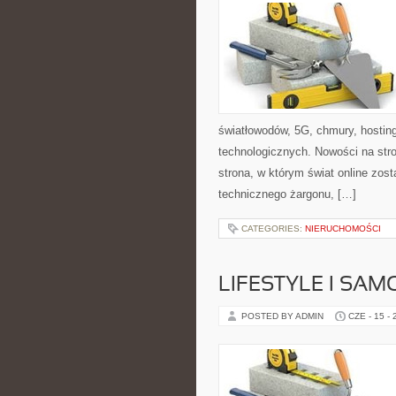
światłowodów, 5G, chmury, hostin
technologicznych. Nowości na stro
strona, w którym świat online zos
technicznego żargonu, […]
CATEGORIES:
NIERUCHOMOŚCI
LIFESTYLE I SA
POSTED BY ADMIN
CZE - 15 -