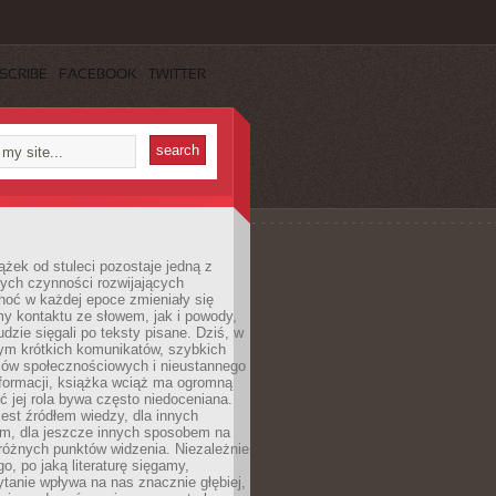
SCRIBE
FACEBOOK
TWITTER
ążek od stuleci pozostaje jedną z
ych czynności rozwijających
hoć w każdej epoce zmieniały się
y kontaktu ze słowem, jak i powody,
udzie sięgali po teksty pisane. Dziś, w
nym krótkich komunikatów, szybkich
iów społecznościowych i nieustannego
nformacji, książka wciąż ma ogromną
ć jej rola bywa często niedoceniana.
jest źródłem wiedzy, dla innych
m, dla jeszcze innych sposobem na
różnych punktów widzenia. Niezależnie
go, po jaką literaturę sięgamy,
ytanie wpływa na nas znacznie głębiej,