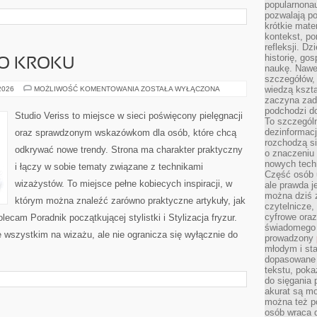
popularnonau
pozwalają po
krótkie mate
kontekst, po
refleksji. D
historię, go
PO KROKU
naukę. Nawe
szczegółów,
MAKIJAŻ
wiedzą kszta
 2026
MOŻLIWOŚĆ KOMENTOWANIA
ZOSTAŁA WYŁĄCZONA
KROK
zaczyna zada
PO
podchodzi do
KROKU
Studio Veriss to miejsce w sieci poświęcony pielęgnacji
To szczegól
dezinformacj
oraz sprawdzonym wskazówkom dla osób, które chcą
rozchodzą s
odkrywać nowe trendy. Strona ma charakter praktyczny
o znaczeniu 
nowych techn
i łączy w sobie tematy związane z technikami
Część osób u
wizażystów. To miejsce pełne kobiecych inspiracji, w
ale prawda j
można dziś z
którym można znaleźć zarówno praktyczne artykuły, jak
czytelnicze, 
cyfrowe oraz
ecam Poradnik początkującej stylistki i Stylizacja fryzur.
świadomego 
 wszystkim na wizażu, ale nie ogranicza się wyłącznie do
prowadzony
młodym i st
dopasowane 
tekstu, poka
do sięgania 
akurat są m
można też p
osób wraca d