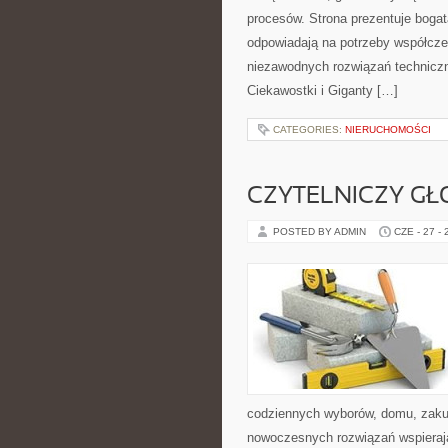
procesów. Strona prezentuje bogatą
odpowiadają na potrzeby współcze
niezawodnych rozwiązań technicz
Ciekawostki i Giganty […]
CATEGORIES:
NIERUCHOMOŚCI
CZYTELNICZY GŁ
POSTED BY ADMIN
CZE - 27 -
codziennych wyborów, domu, zakupó
nowoczesnych rozwiązań wspierają