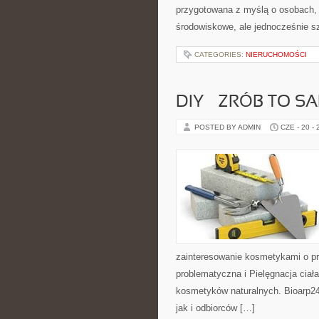
przygotowana z myślą o osobach,
środowiskowe, ale jednocześnie s
CATEGORIES:
NIERUCHOMOŚCI
DIY – ZRÓB TO S
POSTED BY ADMIN
CZE - 20 -
zainteresowanie kosmetykami o p
problematyczna i Pielęgnacja ciał
kosmetyków naturalnych. Bioarp24
jak i odbiorców […]