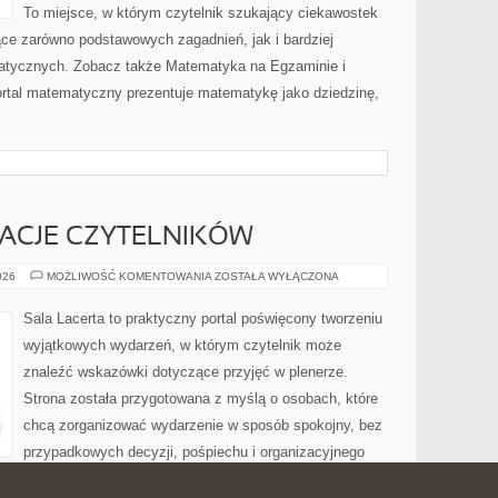
To miejsce, w którym czytelnik szukający ciekawostek
ce zarówno podstawowych zagadnień, jak i bardziej
ycznych. Zobacz także Matematyka na Egzaminie i
ortal matematyczny prezentuje matematykę jako dziedzinę,
IRACJE CZYTELNIKÓW
HISTORIE
026
MOŻLIWOŚĆ KOMENTOWANIA
ZOSTAŁA WYŁĄCZONA
I
INSPIRACJE
CZYTELNIKÓW
Sala Lacerta to praktyczny portal poświęcony tworzeniu
wyjątkowych wydarzeń, w którym czytelnik może
znaleźć wskazówki dotyczące przyjęć w plenerze.
Strona została przygotowana z myślą o osobach, które
chcą zorganizować wydarzenie w sposób spokojny, bez
przypadkowych decyzji, pośpiechu i organizacyjnego
órzy szukają sprawdzonych pomysłów związanych z wyborem