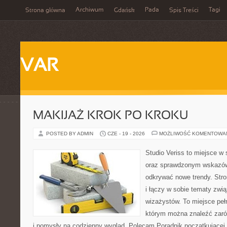
Archiwum
Pada
Tagi
Strona główna
Gdańsk
Spis Treści
VAR
MAKIJAŻ KROK PO KROKU
POSTED BY ADMIN
CZE - 19 - 2026
MOŻLIWOŚĆ KOMENTOWA
Studio Veriss to miejsce w 
oraz sprawdzonym wskazów
odkrywać nowe trendy. Stro
i łączy w sobie tematy zwi
wizażystów. To miejsce pełn
którym można znaleźć zarów
i pomysły na codzienny wygląd. Polecam Poradnik początkującej sty