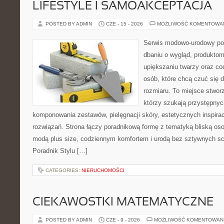
LIFESTYLE I SAMOAKCEPTACJA
POSTED BY ADMIN
CZE - 15 - 2026
MOŻLIWOŚĆ KOMENTOWA
Serwis modowo-urodowy po
dbaniu o wygląd, produkt
upiększaniu twarzy oraz co
osób, które chcą czuć się d
rozmiaru. To miejsce stwor
którzy szukają przystępny
komponowania zestawów, pielęgnacji skóry, estetycznych inspira
rozwiązań. Strona łączy poradnikową formę z tematyką bliską oso
modą plus size, codziennym komfortem i urodą bez sztywnych 
Poradnik Stylu […]
CATEGORIES:
NIERUCHOMOŚCI
CIEKAWOSTKI MATEMATYCZNE
POSTED BY ADMIN
CZE - 9 - 2026
MOŻLIWOŚĆ KOMENTOWAN