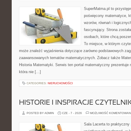
SuperMatma.pl to przystępn
poświęcony matematyce, któ
wzorów, równań i logicznyc
fascynujący. Strona został
osobach, które chcą posze
To miejsce, w którym czyte
może znaleźć wyjaśnienia dotyczące zarówno podstawowych zagad
zaawansowanych tematów matematycznych. Zobacz także Matem
Historia Matematyki. Serwis ten portal matematyczny prezentuje
która nie […]
CATEGORIES:
NIERUCHOMOŚCI
HISTORIE I INSPIRACJE CZYTELN
POSTED BY ADMIN
CZE - 7 - 2026
MOŻLIWOŚĆ KOMENTOWAN
Sala Lacerta to praktyczny