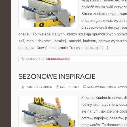
wyjątkowych wydarzeń, w k
znaleźć wskazówki dotyczą
Strona została przygotowan
chcą zorganizować wydarze
przypadkowych decyzji, poś
chaosu. To miejsce dla tych, którzy szukają sprawdzonych pom
sali, menu, dekoracji, atrakcji, muzyki, budżetu, oprawy wydarze
spotkania. Nowości na stronie Trendy i Inspiracje i […]
CATEGORIES:
NIERUCHOMOŚCI
SEZONOWE INSPIRACJE
POSTED BY ADMIN
CZE - 7 - 2026
MOŻLIWOŚĆ KOMENTOWAN
Zioła od Kuchni to serwis d
rośliny aromatyczne w codz
się na tym, jak zielone do
potraw, napojów, deserów,
przetworów. To domowa ska