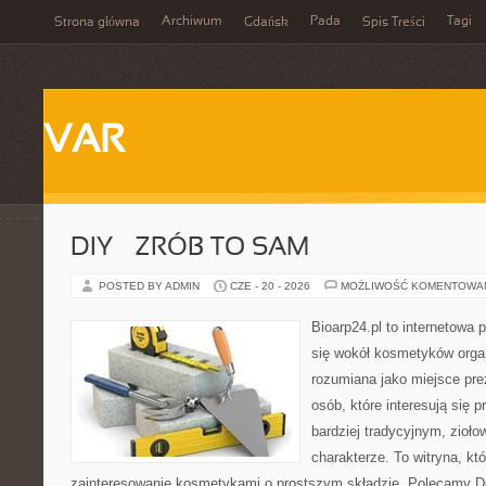
Archiwum
Pada
Tagi
Strona główna
Gdańsk
Spis Treści
VAR
DIY – ZRÓB TO SAM
POSTED BY ADMIN
CZE - 20 - 2026
MOŻLIWOŚĆ KOMENTOWA
Bioarp24.pl to internetowa 
się wokół kosmetyków orga
rozumiana jako miejsce pre
osób, które interesują się
bardziej tradycyjnym, zioł
charakterze. To witryna, kt
zainteresowanie kosmetykami o prostszym składzie. Polecamy D