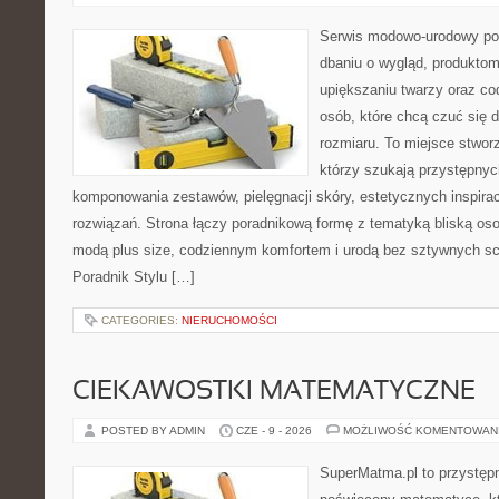
Serwis modowo-urodowy po
dbaniu o wygląd, produkt
upiększaniu twarzy oraz co
osób, które chcą czuć się d
rozmiaru. To miejsce stwor
którzy szukają przystępny
komponowania zestawów, pielęgnacji skóry, estetycznych inspira
rozwiązań. Strona łączy poradnikową formę z tematyką bliską oso
modą plus size, codziennym komfortem i urodą bez sztywnych 
Poradnik Stylu […]
CATEGORIES:
NIERUCHOMOŚCI
CIEKAWOSTKI MATEMATYCZNE
POSTED BY ADMIN
CZE - 9 - 2026
MOŻLIWOŚĆ KOMENTOWAN
SuperMatma.pl to przystępn