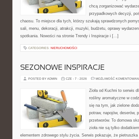
chcą zorganizować wydarze
przypadkowych decyzji, poś
chaosu. To miejsce dla tych, którzy szukają sprawdzonych pom
sali, menu, dekoracji, atrakcji, muzyki, budżetu, oprawy wydarze
spotkania. Nowości na stronie Trendy i Inspiracje i […]
CATEGORIES:
NIERUCHOMOŚCI
SEZONOWE INSPIRACJE
POSTED BY ADMIN
CZE - 7 - 2026
MOŻLIWOŚĆ KOMENTOWAN
Zioła od Kuchni to serwis d
rośliny aromatyczne w codz
się na tym, jak zielone do
potraw, napojów, deserów,
przetworów. To domowa ska
zioła nie są tylko dodatkiem
elementem zdrowego stylu życia. Serwis pokazuje, że pietrusz