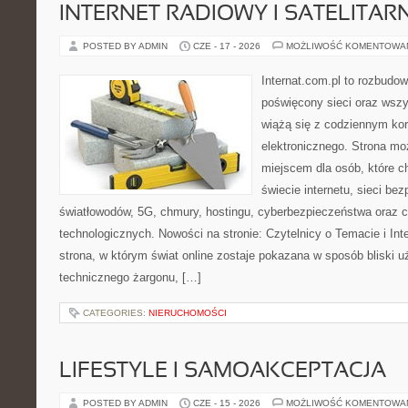
INTERNET RADIOWY I SATELITAR
POSTED BY ADMIN
CZE - 17 - 2026
MOŻLIWOŚĆ KOMENTOWA
Internat.com.pl to rozbudo
poświęcony sieci oraz wszy
wiążą się z codziennym ko
elektronicznego. Strona m
miejscem dla osób, które 
świecie internetu, sieci b
światłowodów, 5G, chmury, hostingu, cyberbezpieczeństwa oraz 
technologicznych. Nowości na stronie: Czytelnicy o Temacie i Int
strona, w którym świat online zostaje pokazana w sposób bliski 
technicznego żargonu, […]
CATEGORIES:
NIERUCHOMOŚCI
LIFESTYLE I SAMOAKCEPTACJA
POSTED BY ADMIN
CZE - 15 - 2026
MOŻLIWOŚĆ KOMENTOWA