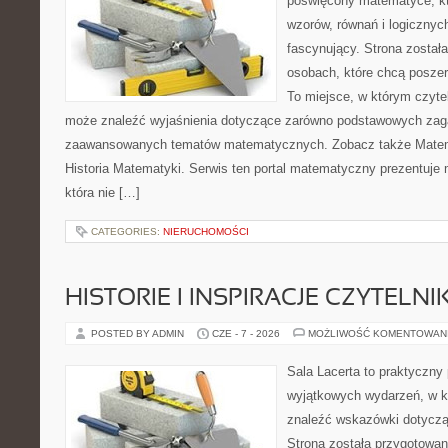
poświęcony matematyce, któ
wzorów, równań i logicznyc
fascynujący. Strona został
osobach, które chcą posze
To miejsce, w którym czyte
może znaleźć wyjaśnienia dotyczące zarówno podstawowych zagad
zaawansowanych tematów matematycznych. Zobacz także Matem
Historia Matematyki. Serwis ten portal matematyczny prezentuje
która nie […]
CATEGORIES:
NIERUCHOMOŚCI
HISTORIE I INSPIRACJE CZYTELN
POSTED BY ADMIN
CZE - 7 - 2026
MOŻLIWOŚĆ KOMENTOWAN
Sala Lacerta to praktyczny
wyjątkowych wydarzeń, w k
znaleźć wskazówki dotyczą
Strona została przygotowan