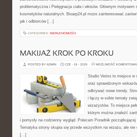
problematyczna i Pielęgnacja ciała i włosów. Głównym motywem st
kosmetyków naturalnych. Bioarp24.pl może zainteresować zarówn
jak i odbiorców […]
CATEGORIES:
NIERUCHOMOŚCI
MAKIJAŻ KROK PO KROKU
POSTED BY ADMIN
CZE - 19 - 2026
MOŻLIWOŚĆ KOMENTOWA
Studio Veriss to miejsce w 
oraz sprawdzonym wskazów
odkrywać nowe trendy. Stro
i łączy w sobie tematy zwi
wizażystów. To miejsce pełn
którym można znaleźć zarów
i pomysły na codzienny wygląd. Polecam Poradnik początkującej sty
Tematyka strony skupia się przede wszystkim na wizażu, ale nie 
[…]