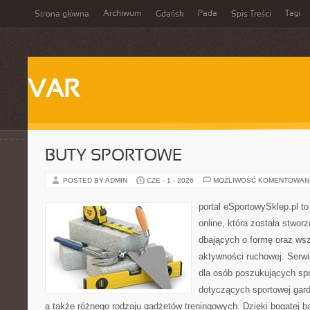
Archiwum
Pada
Tagi
Strona główna
Gdańsk
Spis Treści
VAR
BUTY SPORTOWE
POSTED BY ADMIN
CZE - 1 - 2026
MOŻLIWOŚĆ KOMENTOWAN
portal eSportowySklep.pl t
online, która została stwo
dbających o formę oraz wsz
aktywności ruchowej. Serwi
dla osób poszukujących sp
dotyczących sportowej gard
a także różnego rodzaju gadżetów treningowych. Dzięki bogatej b