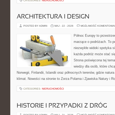
CATEGORIES:
NIERUCHOMOŚCI
ARCHITEKTURA I DESIGN
POSTED BY ADMIN
MAJ - 22 - 2026
MOŻLIWOŚĆ KOMENTOWA
Północ Europy to przestrze
marzące o podróżach. To pó
niezwykłe widoki spotyka s
każda podróż może stać się
Strona poświęcona tej tema
wiedzy dla osób, które chc
Norwegii, Finlandii, Islandii oraz północnych terenów, gdzie natur
klimat. Nowości na stronie to Zorza Polarna i Zjawiska Natury i 
CATEGORIES:
NIERUCHOMOŚCI
HISTORIE I PRZYPADKI Z DRÓG
POSTED BY ADMIN
MAJ - 21 - 2026
MOŻLIWOŚĆ KOMENTOWA