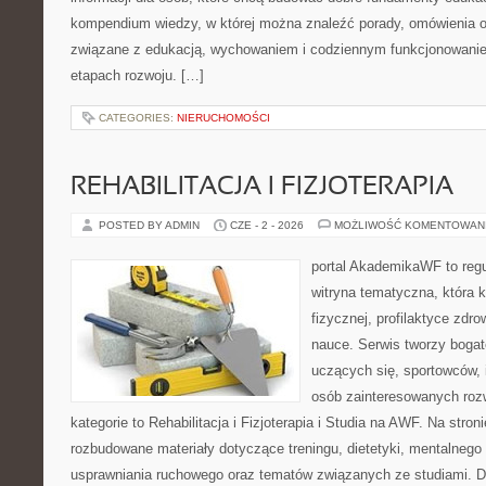
kompendium wiedzy, w której można znaleźć porady, omówienia o
związane z edukacją, wychowaniem i codziennym funkcjonowanie
etapach rozwoju. […]
CATEGORIES:
NIERUCHOMOŚCI
REHABILITACJA I FIZJOTERAPIA
POSTED BY ADMIN
CZE - 2 - 2026
MOŻLIWOŚĆ KOMENTOWAN
portal AkademikaWF to reg
witryna tematyczna, która k
fizycznej, profilaktyce zdrow
nauce. Serwis tworzy bogate
uczących się, sportowców, 
osób zainteresowanych ro
kategorie to Rehabilitacja i Fizjoterapia i Studia na AWF. Na stro
rozbudowane materiały dotyczące treningu, dietetyki, mentalneg
usprawniania ruchowego oraz tematów związanych ze studiami. Dz