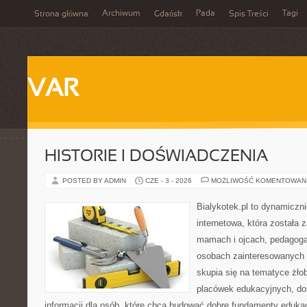
Archiwum
Pada
Tagi
Strona główna
Gdańsk
Spis Treści
VAR
HISTORIE I DOŚWIADCZENIA
POSTED BY ADMIN
CZE - 3 - 2026
MOŻLIWOŚĆ KOMENTOWAN
Bialykotek.pl to dynamiczni
internetowa, która została 
mamach i ojcach, pedagoga
osobach zainteresowanych 
skupia się na tematyce żło
placówek edukacyjnych, do
informacji dla osób, które chcą budować dobre fundamenty eduka