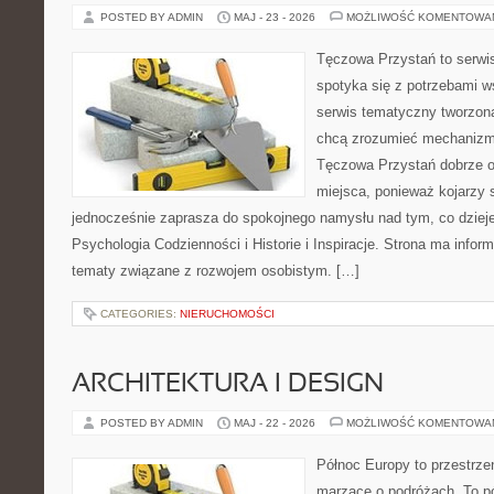
POSTED BY ADMIN
MAJ - 23 - 2026
MOŻLIWOŚĆ KOMENTOWA
Tęczowa Przystań to serwi
spotyka się z potrzebami w
serwis tematyczny tworzon
chcą zrozumieć mechaniz
Tęczowa Przystań dobrze o
miejsca, ponieważ kojarzy 
jednocześnie zaprasza do spokojnego namysłu nad tym, co dziej
Psychologia Codzienności i Historie i Inspiracje. Strona ma infor
tematy związane z rozwojem osobistym. […]
CATEGORIES:
NIERUCHOMOŚCI
ARCHITEKTURA I DESIGN
POSTED BY ADMIN
MAJ - 22 - 2026
MOŻLIWOŚĆ KOMENTOWA
Północ Europy to przestrze
marzące o podróżach. To pó