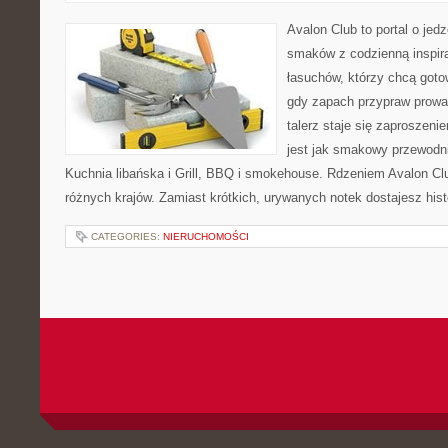
Avalon Club to portal o jedz
smaków z codzienną inspira
łasuchów, którzy chcą gotow
gdy zapach przypraw prowad
talerz staje się zaproszeni
jest jak smakowy przewodni
Kuchnia libańska i Grill, BBQ i smokehouse. Rdzeniem Avalon Clu
różnych krajów. Zamiast krótkich, urywanych notek dostajesz histo
CATEGORIES:
NIERUCHOMOŚCI