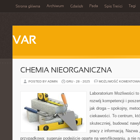
Archiwum
Pada
Tagi
Strona główna
Gdańsk
Spis Treści
VAR
CHEMIA NIEORGANICZNA
POSTED BY ADMIN
GRU - 28 - 2025
MOŻLIWOŚĆ KOMENTOWA
Laboratorium Możliwości to
rozwój kompetencji i posze
jak droga – spokojny, meto
ciekawości. To centrum, kt
skuteczniej, budować nawyk
pracy z informacją. Nazwa „
przypadkowa: sugeruje podejście oparte na weryfikowaniu, a nie 