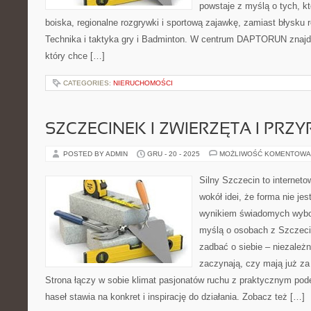
powstaje z myślą o tych, kt
boiska, regionalne rozgrywki i sportową zajawkę, zamiast błysku 
Technika i taktyka gry i Badminton. W centrum DAPTORUN znajduj
który chce […]
CATEGORIES:
NIERUCHOMOŚCI
SZCZECINEK I ZWIERZĘTA I PRZ
POSTED BY ADMIN
GRU - 20 - 2025
MOŻLIWOŚĆ KOMENTOWA
Silny Szczecin to internet
wokół idei, że forma nie jes
wynikiem świadomych wybor
myślą o osobach z Szczecin
zadbać o siebie – niezależn
zaczynają, czy mają już za 
Strona łączy w sobie klimat pasjonatów ruchu z praktycznym pod
haseł stawia na konkret i inspirację do działania. Zobacz też […]