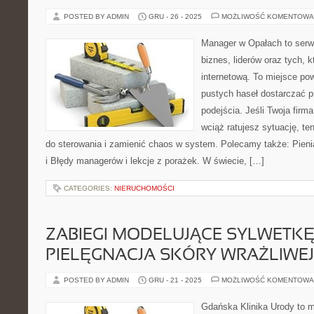
POSTED BY ADMIN
GRU - 26 - 2025
MOŻLIWOŚĆ KOMENTOWA
Manager w Opałach to serw
biznes, liderów oraz tych, 
internetową. To miejsce pow
pustych haseł dostarczać p
podejścia. Jeśli Twoja firma
wciąż ratujesz sytuację, t
do sterowania i zamienić chaos w system. Polecamy także: Pienią
i Błędy managerów i lekcje z porażek. W świecie, […]
CATEGORIES:
NIERUCHOMOŚCI
ZABIEGI MODELUJĄCE SYLWETKĘ 
PIELĘGNACJA SKÓRY WRAŻLIWEJ
POSTED BY ADMIN
GRU - 21 - 2025
MOŻLIWOŚĆ KOMENTOWA
Gdańska Klinika Urody to m