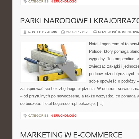
CATEGORIES:
NIERUCHOMOŚCI
PARKI NARODOWE I KRAJOBRA
POSTED BY ADMIN
GRU - 27 - 2025
MOŻLIWOŚĆ KOMENTOWA
Hotel-Logan.com.pl to serw
Polsce, który pomaga plan
wygodny. To kompendium wi
zwiedzać zakątki i jednocz
podpowiedzi dotyczących n
sobie opowieść o podróży –
zainspirować się bez zbędnego błądzenia. W centrum serwisu zna
– od przytulnych po nowoczesne, a także wszystko, co pomaga 
do budżetu. Hotel-Logan.com.pl pokazuje, […]
CATEGORIES:
NIERUCHOMOŚCI
MARKETING W E-COMMERCE