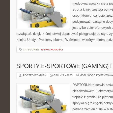
medycyna spotyka się z pie
Strona kliniki została pomy
osób, które chcą lepiej zro
podejmować rozsądne decyzj
jest tylko zbiór ofertowych 
rozwiązań, dzięki której łatwiej dopasować pielęgnację do stylu ży
Klinika Urody i Problemy skórne. W świecie, w którym skóra codz
CATEGORIES:
NIERUCHOMOŚCI
SPORTY E-SPORTOWE (GAMING) I
POSTED BY ADMIN
GRU - 21 - 2025
MOŻLIWOŚĆ KOMENTOWA
DAPTORUN to serwis poświ
niezawodowemu, alternatyw
frajdzie z grania. To platfo
spotyka się z chęcią odkryw
potrafią zamienić się w his