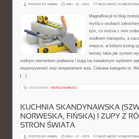
POSTED BY ADMIN
GRU - 18 - 2025
MOŻLIWOŚĆ KOMENTOWA
Magnaflow.pl to blog motory
myślą o osobach zakochan
tym, co można z nimi zrobić
środkiem transportu, a zac
miejsce, w którym tuning sp
tematy takie jak system w
nudnym elementem podwozia i stają się świadomym wyborem wpł
responsywność oraz temperament auta. Ciekawe kategorie to: Ws
[…]
CATEGORIES:
NIERUCHOMOŚCI
KUCHNIA SKANDYNAWSKA (SZW
NORWESKA, FIŃSKA) I ZUPY Z R
STRON ŚWIATA
POSTED BY ADMIN
GRU - 17 - 2025
MOŻLIWOŚĆ KOMENTOWA