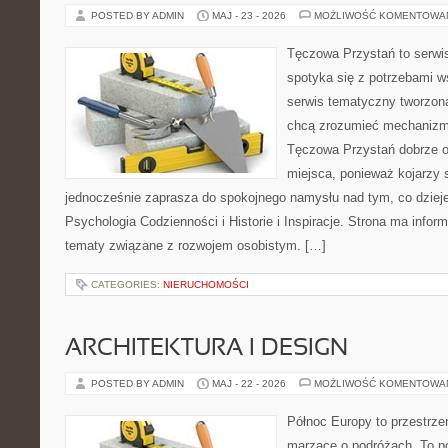
POSTED BY ADMIN
MAJ - 23 - 2026
MOŻLIWOŚĆ KOMENTOWA
Tęczowa Przystań to serwi
spotyka się z potrzebami w
serwis tematyczny tworzon
chcą zrozumieć mechaniz
Tęczowa Przystań dobrze o
miejsca, ponieważ kojarzy 
jednocześnie zaprasza do spokojnego namysłu nad tym, co dziej
Psychologia Codzienności i Historie i Inspiracje. Strona ma infor
tematy związane z rozwojem osobistym. […]
CATEGORIES:
NIERUCHOMOŚCI
ARCHITEKTURA I DESIGN
POSTED BY ADMIN
MAJ - 22 - 2026
MOŻLIWOŚĆ KOMENTOWA
Północ Europy to przestrze
marzące o podróżach. To pó