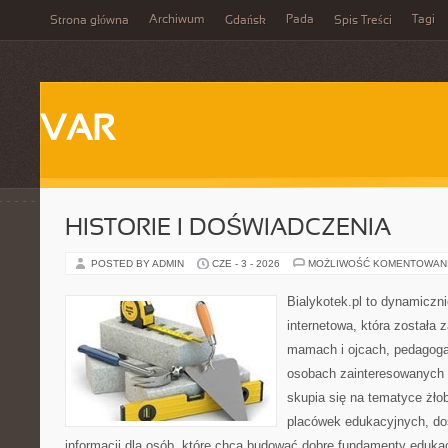
Archiwum
Pada
Tagi
Strona główna
Gdańsk
Spis Treści
VAR
HISTORIE I DOŚWIADCZENIA
POSTED BY ADMIN
CZE - 3 - 2026
MOŻLIWOŚĆ KOMENTOWAN
Bialykotek.pl to dynamiczni
internetowa, która została 
mamach i ojcach, pedagoga
osobach zainteresowanych 
skupia się na tematyce żło
placówek edukacyjnych, do
informacji dla osób, które chcą budować dobre fundamenty eduka