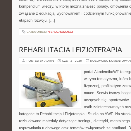
kompendium wiedzy, w której można znaleźć porady, omówienia o
związane z edukacją, wychowaniem i codziennym funkcjonowanie
etapach rozwoju. […]
CATEGORIES:
NIERUCHOMOŚCI
REHABILITACJA I FIZJOTERAPIA
POSTED BY ADMIN
CZE - 2 - 2026
MOŻLIWOŚĆ KOMENTOWAN
portal AkademikaWF to reg
witryna tematyczna, która k
fizycznej, profilaktyce zdrow
nauce. Serwis tworzy bogate
uczących się, sportowców, 
osób zainteresowanych ro
kategorie to Rehabilitacja i Fizjoterapia i Studia na AWF. Na stro
rozbudowane materiały dotyczące treningu, dietetyki, mentalneg
usprawniania ruchowego oraz tematów związanych ze studiami. Dz