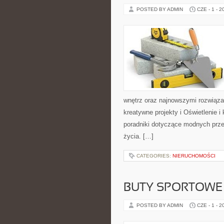
POSTED BY ADMIN
CZE - 1 - 2
wnętrz oraz najnowszymi rozwiąza
kreatywne projekty i Oświetlenie 
poradniki dotyczące modnych prze
życia. […]
CATEGORIES:
NIERUCHOMOŚCI
BUTY SPORTOWE
POSTED BY ADMIN
CZE - 1 - 2