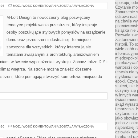
spokoju, ode
TRENDY
026
MOŻLIWOŚĆ KOMENTOWANIA
ZOSTAŁA WYŁĄCZONA
Czytanie moż
I
Zanurzenie s
INSPIRACJE
odsuwa nadm
M-Loft Design to nowoczesny blog poświęcony
na chwilę wy
tematyce projektowania przestrzeni, który inspiruje
przeciwieńst
książka nie
osoby poszukujące stylowych pomysłów na urządzenie
Pozwala zwol
domu oraz przestrzeni industrialnej. To miejsce
zastanowieni
historii. To
stworzone dla wszystkich, którzy interesują się
wiele osób 
informacyjne.
tematami związanymi z architekturą, aranżowaniem
międzypokol
niami w świecie wyposażenia i wystroju. Zobacz także DIY i
przekazywać
wartości i o
i klimat wnętrza. Na stronie można znaleźć obszerne
utrwala nie 
strzeni, które pomagają stworzyć komfortowe miejsce do
myślenia i w
epoki. Czyta
stuleci, nie
uczymy się p
w innych war
świadomości 
skąd wyrasta
i marzenia. 
czytanie nie
jako obowiąz
jedna z najb
BUTY
026
MOŻLIWOŚĆ KOMENTOWANIA
ZOSTAŁA WYŁĄCZONA
najbardziej 
SPORTOWE
człowiek mo
trzeba od ra