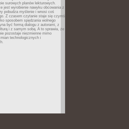
bie surowych planów lekturowych.
ze jest wyrobienie nawyku obcowania z
ry pobudza myślenie i wnosi coś
go. Z czasem czytanie staje się czymś
tylko sposobem spędzania wolnego
na być formą dialogu z autorami, z
kulturą i z samym sobą. A to sprawia, że
nie pozostaje niezmienne mimo
zmian technologicznych i
h.