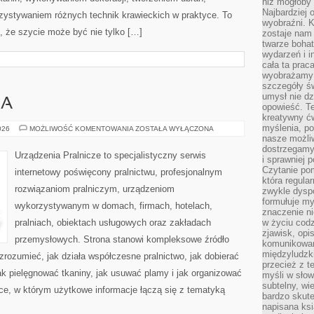
niż mogłoby 
Najbardziej 
ystywaniem różnych technik krawieckich w praktyce. To
wyobraźni. K
, że szycie może być nie tylko […]
zostaje nam
twarze bohat
wydarzeń i i
cała ta prac
wyobrażamy s
szczegóły ś
umysł nie dz
IA
opowieść. Te
kreatywny ć
myślenia, p
PORADNIK
026
MOŻLIWOŚĆ KOMENTOWANIA
ZOSTAŁA WYŁĄCZONA
PRANIA
nasze możliw
dostrzegamy 
Urządzenia Pralnicze to specjalistyczny serwis
i sprawniej 
Czytanie po
internetowy poświęcony pralnictwu, profesjonalnym
która regula
rozwiązaniom pralniczym, urządzeniom
zwykle dysp
formułuje my
wykorzystywanym w domach, firmach, hotelach,
znaczenie ni
pralniach, obiektach usługowych oraz zakładach
w życiu cod
zjawisk, opi
przemysłowych. Strona stanowi kompleksowe źródło
komunikowani
międzyludzk
 zrozumieć, jak działa współczesne pralnictwo, jak dobierać
przecież z t
jak pielęgnować tkaniny, jak usuwać plamy i jak organizować
myśli w słow
subtelny, wi
ce, w którym użytkowe informacje łączą się z tematyką
bardzo skut
napisana ksi