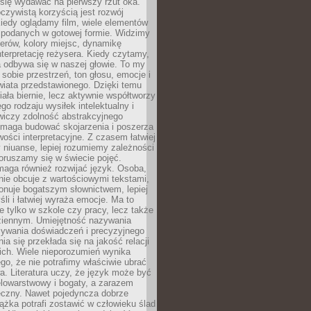
się wydawać na pierwszy rzut oka.
oczywistą korzyścią jest rozwój
iedy oglądamy film, wiele elementów
 podanych w gotowej formie. Widzimy
erów, kolory miejsc, dynamikę
nterpretację reżysera. Kiedy czytamy,
a odbywa się w naszej głowie. To my
obie przestrzeń, ton głosu, emocje i
wiata przedstawionego. Dzięki temu
iała biernie, lecz aktywnie współtworzy
go rodzaju wysiłek intelektualny i
wiczy zdolność abstrakcyjnego
omaga budować skojarzenia i poszerza
ości interpretacyjne. Z czasem łatwiej
niuanse, lepiej rozumiemy zależności
poruszamy się w świecie pojęć.
maga również rozwijać język. Osoba,
rnie obcuje z wartościowymi tekstami,
onuje bogatszym słownictwem, lepiej
śli i łatwiej wyraża emocje. Ma to
e tylko w szkole czy pracy, lecz także
ziennym. Umiejętność nazywania
sywania doświadczeń i precyzyjnego
a się przekłada się na jakość relacji
ich. Wiele nieporozumień wynika
ego, że nie potrafimy właściwie ubrać
a. Literatura uczy, że język może być
elowarstwowy i bogaty, a zarazem
eczny. Nawet pojedyncza dobrze
ążka potrafi zostawić w człowieku ślad