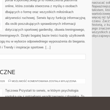
portal eSportowySklep.pl to nowoczesna platforma
narzucać so
online, która została stworzona z myślą o osobach
Najważniejs
tekstem, któ
dbających o formę oraz wszystkich miłośnikach
wartościowe
więcej niż 
aktywności ruchowej. Serwis łączy funkcję informacyjną
czasu. Zaczy
dla osób poszukujących sprawdzonych informacji
historią, z 
jego znacze
dotyczących sportowej garderoby, obuwia treningowego,
wszystkich 
treningowych. Dzięki bogatej bazie treści każdy użytkownik
obyczajowyc
ogą mu w wyborze odpowiedniego wyposażenia do biegania.
i Trendy i inspiracje sportowe. […]
ICZNE
ZDROWIE
 2026
MOŻLIWOŚĆ KOMENTOWANIA
ZOSTAŁA WYŁĄCZONA
PSYCHICZNE
Tęczowa Przystań to serwis, w którym psychologia
spotyka się z potrzebami współczesnego człowieka. To
serwis tematyczny tworzona z myślą o osobach, które
chcą zrozumieć mechanizmy zachowania. Nazwa