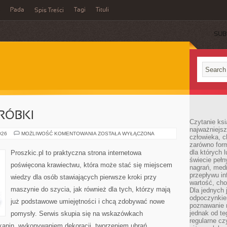
Pada
Tagi
Tituli
Spis Treści
SUB
RÓBKI
Czytanie ksi
najważniejsz
NAPRAWY
026
MOŻLIWOŚĆ KOMENTOWANIA
ZOSTAŁA WYŁĄCZONA
człowieka, c
I
zarówno form
PRZERÓBKI
dla których l
Proszkic.pl to praktyczna strona internetowa
świecie peł
poświęcona krawiectwu, która może stać się miejscem
nagrań, med
przepływu i
wiedzy dla osób stawiających pierwsze kroki przy
wartość, cho
maszynie do szycia, jak również dla tych, którzy mają
Dla jednych 
odpoczynkie
już podstawowe umiejętności i chcą zdobywać nowe
poznawanie 
jednak od te
pomysły. Serwis skupia się na wskazówkach
regularne cz
anin, wykonywaniem dekoracji, tworzeniem ubrań,