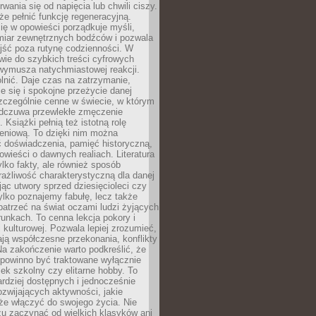
rwania się od napięcia lub chwili ciszy.
e pełnić funkcję regeneracyjną.
ię w opowieści porządkuje myśli,
iar zewnętrznych bodźców i pozwala
jść poza rutynę codzienności. W
wie do szybkich treści cyfrowych
 wymusza natychmiastowej reakcji.
nić. Daje czas na zatrzymanie,
e się i spokojne przeżycie danej
 szczególnie cenne w świecie, w którym
odczuwa przewlekłe zmęczenie
 Książki pełnią też istotną rolę
eniową. To dzięki nim można
 doświadczenia, pamięć historyczną,
powieści o dawnych realiach. Literatura
tylko fakty, ale również sposób
rażliwość charakterystyczną dla danej
jąc utwory sprzed dziesięcioleci czy
 tylko poznajemy fabułę, lecz także
atrzeć na świat oczami ludzi żyjących
unkach. To cenna lekcja pokory i
kulturowej. Pozwala lepiej zrozumieć,
ją współczesne przekonania, konflikty
Na zakończenie warto podkreślić, że
 powinno być traktowane wyłącznie
ek szkolny czy elitarne hobby. To
ardziej dostępnych i jednocześnie
rozwijających aktywności, jakie
że włączyć do swojego życia. Nie
zu zaczynać od wielkich klasyków ani