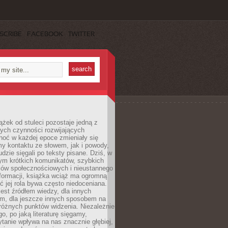
SCRIBE
FACEBOOK
TWITTER
ążek od stuleci pozostaje jedną z
ych czynności rozwijających
hoć w każdej epoce zmieniały się
y kontaktu ze słowem, jak i powody,
udzie sięgali po teksty pisane. Dziś, w
nym krótkich komunikatów, szybkich
iów społecznościowych i nieustannego
nformacji, książka wciąż ma ogromną
ć jej rola bywa często niedoceniana.
jest źródłem wiedzy, dla innych
m, dla jeszcze innych sposobem na
różnych punktów widzenia. Niezależnie
go, po jaką literaturę sięgamy,
ytanie wpływa na nas znacznie głębiej,