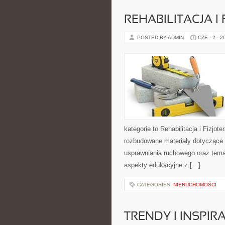
REHABILITACJA I
POSTED BY ADMIN
CZE - 2 - 2
kategorie to Rehabilitacja i Fizjo
rozbudowane materiały dotyczące 
usprawniania ruchowego oraz tema
aspekty edukacyjne z […]
CATEGORIES:
NIERUCHOMOŚCI
TRENDY I INSPIR