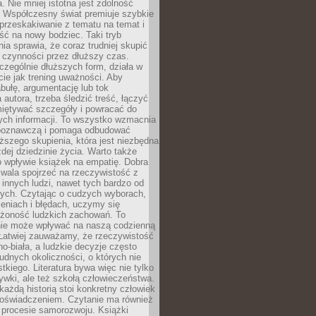
a. Nie mniej istotna jest zdolność
. Współczesny świat premiuje szybkie
przeskakiwanie z tematu na temat i
ść na nowy bodziec. Taki tryb
ia sprawia, że coraz trudniej skupić
j czynności przez dłuższy czas.
czególnie dłuższych form, działa w
ie jak trening uważności. Aby
bułę, argumentację lub tok
autora, trzeba śledzić treść, łączyć
miętywać szczegóły i powracać do
ych informacji. To wszystko wzmacnia
 poznawczą i pomaga odbudować
ższego skupienia, która jest niezbędna
dej dziedzinie życia. Warto także
 wpływie książek na empatię. Dobra
ozwala spojrzeć na rzeczywistość z
innych ludzi, nawet tych bardzo od
ych. Czytając o cudzych wyborach,
eniach i błędach, uczymy się
ożoność ludzkich zachowań. To
ie może wpływać na naszą codzienną
 Łatwiej zauważamy, że rzeczywistość
rno-biała, a ludzkie decyzje często
rudnych okoliczności, o których nie
kiego. Literatura bywa więc nie tylko
ywki, ale też szkołą człowieczeństwa.
każdą historią stoi konkretny człowiek
oświadczeniem. Czytanie ma również
 procesie samorozwoju. Książki