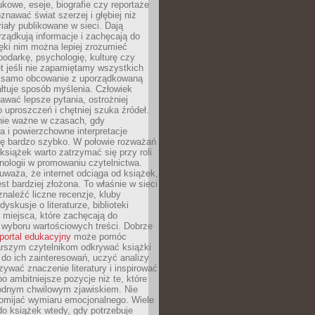
kowe, eseje, biografie czy reportaże
znawać świat szerzej i głębiej niż
riały publikowane w sieci. Dają
rządkują informacje i zachęcają do
zięki nim można lepiej zrozumieć
spodarkę, psychologię, kulturę czy
t jeśli nie zapamiętamy wszystkich
 samo obcowanie z uporządkowaną
łtuje sposób myślenia. Człowiek
wać lepsze pytania, ostrożniej
 uproszczeń i chętniej szuka źródeł.
nie ważne w czasach, gdy
a i powierzchowne interpretacje
ię bardzo szybko. W połowie rozważań
książek warto zatrzymać się przy roli
ologii w promowaniu czytelnictwa.
waża, że internet odciąga od książek,
est bardziej złożona. To właśnie w sieci
naleźć liczne recenzje, kluby
dyskusje o literaturze, biblioteki
 miejsca, które zachęcają do
wyboru wartościowych treści. Dobrze
portal edukacyjny
może pomóc
arszym czytelnikom odkrywać książki
do ich zainteresowań, uczyć analizy
zywać znaczenie literatury i inspirować
po ambitniejsze pozycje niż te, które
odnym chwilowym zjawiskiem. Nie
omijać wymiaru emocjonalnego. Wiele
o książek wtedy, gdy potrzebuje