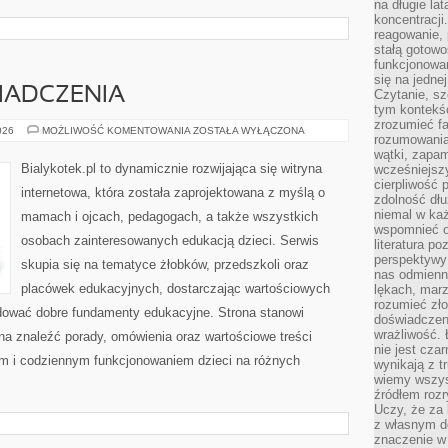
na długie lat
koncentracji
reagowanie, 
stałą gotowo
funkcjonowan
się na jedne
WIADCZENIA
Czytanie, sz
tym kontekśc
zrozumieć fa
HISTORIE
026
MOŻLIWOŚĆ KOMENTOWANIA
ZOSTAŁA WYŁĄCZONA
rozumowania 
I
DOŚWIADCZENIA
wątki, zapa
Bialykotek.pl to dynamicznie rozwijająca się witryna
wcześniejsz
cierpliwość
internetowa, która została zaprojektowana z myślą o
zdolność dłu
niemal w każ
mamach i ojcach, pedagogach, a także wszystkich
wspomnieć o
osobach zainteresowanych edukacją dzieci. Serwis
literatura p
perspektywy 
skupia się na tematyce żłobków, przedszkoli oraz
nas odmienn
placówek edukacyjnych, dostarczając wartościowych
lękach, marz
rozumieć zł
udować dobre fundamenty edukacyjne. Strona stanowi
doświadczen
wrażliwość.
a znaleźć porady, omówienia oraz wartościowe treści
nie jest cza
m i codziennym funkcjonowaniem dzieci na różnych
wynikają z t
wiemy wszyst
źródłem rozr
Uczy, że za 
z własnym d
znaczenie w