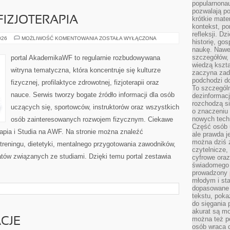
popularnonau
pozwalają po
 FIZJOTERAPIA
krótkie mate
kontekst, po
refleksji. D
REHABILITACJA
026
MOŻLIWOŚĆ KOMENTOWANIA
ZOSTAŁA WYŁĄCZONA
historię, go
I
naukę. Nawe
FIZJOTERAPIA
szczegółów,
portal AkademikaWF to regularnie rozbudowywana
wiedzą kszta
witryna tematyczna, która koncentruje się kulturze
zaczyna zada
podchodzi do
fizycznej, profilaktyce zdrowotnej, fizjoterapii oraz
To szczegól
nauce. Serwis tworzy bogate źródło informacji dla osób
dezinformacj
rozchodzą s
uczących się, sportowców, instruktorów oraz wszystkich
o znaczeniu 
nowych techn
osób zainteresowanych rozwojem fizycznym. Ciekawe
Część osób u
terapia i Studia na AWF. Na stronie można znaleźć
ale prawda j
można dziś z
treningu, dietetyki, mentalnego przygotowania zawodników,
czytelnicze, 
tów związanych ze studiami. Dzięki temu portal zestawia
cyfrowe oraz
świadomego 
prowadzony
młodym i st
dopasowane 
tekstu, poka
do sięgania 
akurat są m
można też p
ACJE
osób wraca d