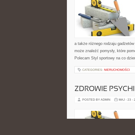
a także różnego rodzaju gadżetów 
może znaleźć pomysły, które pom
Polecam Styl sportowy na co dzień 
CATEGORIES:
NIERUCHOMOŚCI
ZDROWIE PSYCH
POSTED BY ADMIN
MAJ - 23 -