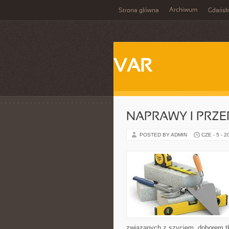
Archiwum
Strona główna
Gdańsk
VAR
NAPRAWY I PRZE
POSTED BY ADMIN
CZE - 5 - 2
związanych z szyciem, doborem tk