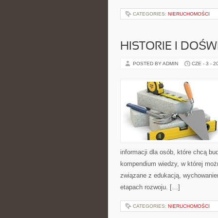
CATEGORIES:
NIERUCHOMOŚCI
HISTORIE I DOŚ
POSTED BY ADMIN
CZE - 3 - 2
informacji dla osób, które chcą b
kompendium wiedzy, w której możn
związane z edukacją, wychowanie
etapach rozwoju. […]
CATEGORIES:
NIERUCHOMOŚCI