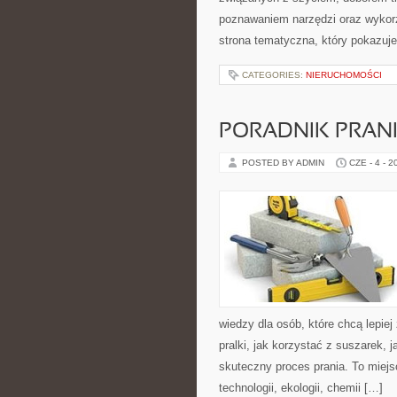
poznawaniem narzędzi oraz wykorz
strona tematyczna, który pokazuje
CATEGORIES:
NIERUCHOMOŚCI
PORADNIK PRAN
POSTED BY ADMIN
CZE - 4 - 2
wiedzy dla osób, które chcą lepiej
pralki, jak korzystać z suszarek, 
skuteczny proces prania. To miejs
technologii, ekologii, chemii […]