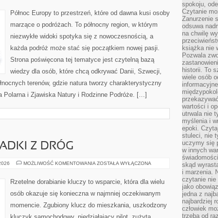
spokoju, ode
DESIGN
Czytanie moż
Północ Europy to przestrzeń, które od dawna kusi osoby
Zanurzenie s
marzące o podróżach. To północny region, w którym
odsuwa nadm
na chwilę wy
niezwykłe widoki spotyka się z nowoczesnością, a
przeciwieńst
każda podróż może stać się początkiem nowej pasji.
książka nie
Pozwala zwol
Strona poświęcona tej tematyce jest czytelną bazą
zastanowieni
historii. To
wiedzy dla osób, które chcą odkrywać Danii, Szwecji,
wiele osób 
 północnych terenów, gdzie natura tworzy charakterystyczny
informacyjne.
międzypokol
za Polarna i Zjawiska Natury i Rodzinne Podróże. […]
przekazywać
wartości i o
utrwala nie 
myślenia i w
epoki. Czyta
stuleci, nie
uczymy się p
PADKI Z DRÓG
w innych war
świadomości 
HISTORIE
 2026
MOŻLIWOŚĆ KOMENTOWANIA
ZOSTAŁA WYŁĄCZONA
skąd wyrasta
I
i marzenia. 
PRZYPADKI
czytanie nie
Z
Rzetelne dorabianie kluczy to wsparcie, która dla wielu
DRÓG
jako obowiąz
osób okazuje się konieczna w najmniej oczekiwanym
jedna z najb
najbardziej 
momencie. Zgubiony klucz do mieszkania, uszkodzony
człowiek mo
trzeba od ra
kluczyk samochodowy, niedziałający pilot, zużyta