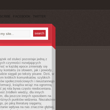
SCRIBE
FACEBOOK
TWITTER
ążek od stuleci pozostaje jedną z
ych czynności rozwijających
hoć w każdej epoce zmieniały się
y kontaktu ze słowem, jak i powody,
udzie sięgali po teksty pisane. Dziś, w
nym krótkich komunikatów, szybkich
iów społecznościowych i nieustannego
nformacji, książka wciąż ma ogromną
ć jej rola bywa często niedoceniana.
jest źródłem wiedzy, dla innych
m, dla jeszcze innych sposobem na
różnych punktów widzenia. Niezależnie
go, po jaką literaturę sięgamy,
ytanie wpływa na nas znacznie głębiej,