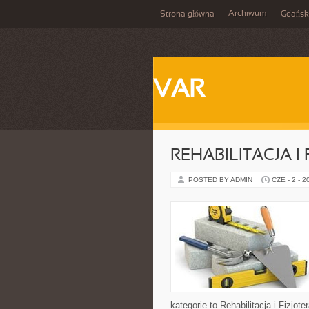
Archiwum
Strona główna
Gdańsk
VAR
REHABILITACJA I
POSTED BY ADMIN
CZE - 2 - 2
kategorie to Rehabilitacja i Fizjo