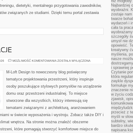
niż mogłoby 
Najbardziej 
treningu, dietetyki, mentalnego przygotowania zawodników,
wyobraźni. K
tów związanych ze studiami. Dzięki temu portal zestawia
zostaje nam
twarze bohat
wydarzeń i i
cała ta prac
wyobrażamy s
szczegóły ś
umysł nie dz
opowieść. Te
ACJE
kreatywny ć
myślenia, p
nasze możliw
TRENDY
026
MOŻLIWOŚĆ KOMENTOWANIA
ZOSTAŁA WYŁĄCZONA
dostrzegamy 
I
INSPIRACJE
i sprawniej 
M-Loft Design to nowoczesny blog poświęcony
Czytanie po
która regula
tematyce projektowania przestrzeni, który inspiruje
zwykle dysp
formułuje my
osoby poszukujące stylowych pomysłów na urządzenie
znaczenie ni
domu oraz przestrzeni industrialnej. To miejsce
w życiu cod
zjawisk, opi
stworzone dla wszystkich, którzy interesują się
komunikowani
tematami związanymi z architekturą, aranżowaniem
międzyludzk
przecież z t
niami w świecie wyposażenia i wystroju. Zobacz także DIY i
myśli w słow
subtelny, wi
i klimat wnętrza. Na stronie można znaleźć obszerne
bardzo skut
strzeni, które pomagają stworzyć komfortowe miejsce do
napisana ksi