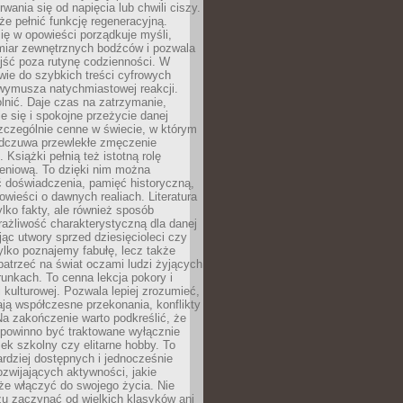
rwania się od napięcia lub chwili ciszy.
e pełnić funkcję regeneracyjną.
ię w opowieści porządkuje myśli,
iar zewnętrznych bodźców i pozwala
jść poza rutynę codzienności. W
wie do szybkich treści cyfrowych
 wymusza natychmiastowej reakcji.
nić. Daje czas na zatrzymanie,
e się i spokojne przeżycie danej
 szczególnie cenne w świecie, w którym
odczuwa przewlekłe zmęczenie
 Książki pełnią też istotną rolę
eniową. To dzięki nim można
 doświadczenia, pamięć historyczną,
powieści o dawnych realiach. Literatura
tylko fakty, ale również sposób
rażliwość charakterystyczną dla danej
jąc utwory sprzed dziesięcioleci czy
 tylko poznajemy fabułę, lecz także
atrzeć na świat oczami ludzi żyjących
unkach. To cenna lekcja pokory i
kulturowej. Pozwala lepiej zrozumieć,
ją współczesne przekonania, konflikty
Na zakończenie warto podkreślić, że
 powinno być traktowane wyłącznie
ek szkolny czy elitarne hobby. To
ardziej dostępnych i jednocześnie
rozwijających aktywności, jakie
że włączyć do swojego życia. Nie
zu zaczynać od wielkich klasyków ani