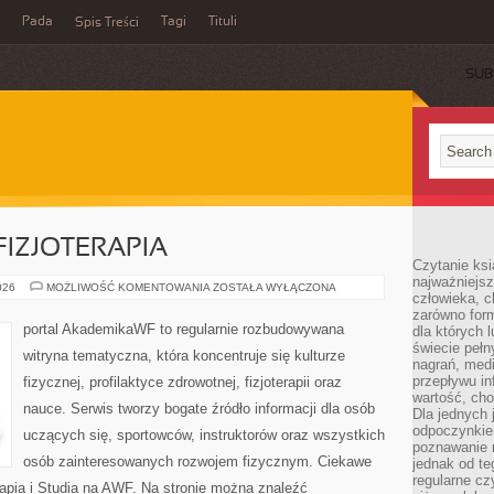
Pada
Tagi
Tituli
Spis Treści
SUB
 FIZJOTERAPIA
Czytanie ksi
najważniejsz
REHABILITACJA
026
MOŻLIWOŚĆ KOMENTOWANIA
ZOSTAŁA WYŁĄCZONA
człowieka, c
I
FIZJOTERAPIA
zarówno form
portal AkademikaWF to regularnie rozbudowywana
dla których l
świecie peł
witryna tematyczna, która koncentruje się kulturze
nagrań, med
przepływu i
fizycznej, profilaktyce zdrowotnej, fizjoterapii oraz
wartość, cho
nauce. Serwis tworzy bogate źródło informacji dla osób
Dla jednych 
odpoczynkie
uczących się, sportowców, instruktorów oraz wszystkich
poznawanie 
osób zainteresowanych rozwojem fizycznym. Ciekawe
jednak od te
regularne cz
terapia i Studia na AWF. Na stronie można znaleźć