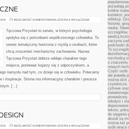
popularnonau
pozwalają po
ICZNE
krótkie mate
kontekst, po
refleksji. D
ZDROWIE
 2026
MOŻLIWOŚĆ KOMENTOWANIA
ZOSTAŁA WYŁĄCZONA
PSYCHICZNE
historię, go
naukę. Nawe
Tęczowa Przystań to serwis, w którym psychologia
szczegółów,
wiedzą kszta
spotyka się z potrzebami współczesnego człowieka. To
zaczyna zada
serwis tematyczny tworzona z myślą o osobach, które
podchodzi do
To szczegól
chcą zrozumieć mechanizmy zachowania. Nazwa
dezinformacj
rozchodzą s
Tęczowa Przystań dobrze oddaje charakter tego
o znaczeniu 
miejsca, ponieważ kojarzy się z odpoczynkiem, a
nowych techn
Część osób u
ego namysłu nad tym, co dzieje się w człowieku. Polecamy
ale prawda j
e i Inspiracje. Strona ma informacyjny charakter i porusza
można dziś z
czytelnicze, 
istym. […]
cyfrowe oraz
świadomego 
prowadzony
młodym i st
dopasowane 
tekstu, poka
do sięgania 
 DESIGN
akurat są m
można też p
ARCHITEKTURA
 2026
MOŻLIWOŚĆ KOMENTOWANIA
ZOSTAŁA WYŁĄCZONA
osób wraca d
I