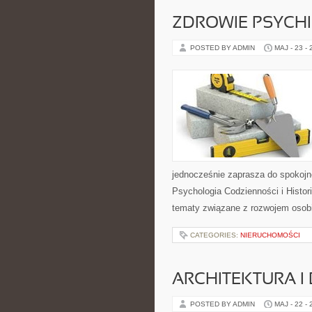
ZDROWIE PSYCH
POSTED BY ADMIN
MAJ - 23 -
jednocześnie zaprasza do spokojn
Psychologia Codzienności i Histori
tematy związane z rozwojem osob
CATEGORIES:
NIERUCHOMOŚCI
ARCHITEKTURA I
POSTED BY ADMIN
MAJ - 22 -