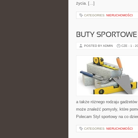
życia. […]
CATEGORIES:
NIERUCHOMOŚCI
BUTY SPORTOWE
POSTED BY ADMIN
CZE - 1 - 2
a także różnego rodzaju gadżetów 
może znaleźć pomysły, które pom
Polecam Styl sportowy na co dzień 
CATEGORIES:
NIERUCHOMOŚCI