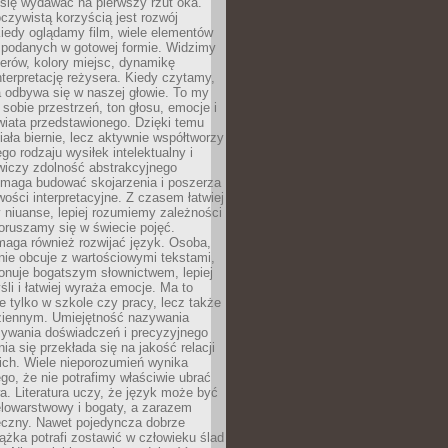
się wydawać na pierwszy rzut oka.
oczywistą korzyścią jest rozwój
iedy oglądamy film, wiele elementów
 podanych w gotowej formie. Widzimy
erów, kolory miejsc, dynamikę
nterpretację reżysera. Kiedy czytamy,
a odbywa się w naszej głowie. To my
obie przestrzeń, ton głosu, emocje i
wiata przedstawionego. Dzięki temu
iała biernie, lecz aktywnie współtworzy
go rodzaju wysiłek intelektualny i
wiczy zdolność abstrakcyjnego
omaga budować skojarzenia i poszerza
ości interpretacyjne. Z czasem łatwiej
niuanse, lepiej rozumiemy zależności
poruszamy się w świecie pojęć.
maga również rozwijać język. Osoba,
rnie obcuje z wartościowymi tekstami,
onuje bogatszym słownictwem, lepiej
śli i łatwiej wyraża emocje. Ma to
e tylko w szkole czy pracy, lecz także
ziennym. Umiejętność nazywania
sywania doświadczeń i precyzyjnego
a się przekłada się na jakość relacji
ich. Wiele nieporozumień wynika
ego, że nie potrafimy właściwie ubrać
a. Literatura uczy, że język może być
elowarstwowy i bogaty, a zarazem
eczny. Nawet pojedyncza dobrze
ążka potrafi zostawić w człowieku ślad