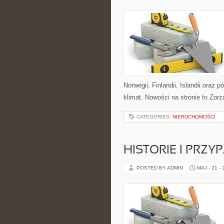
Norwegii, Finlandii, Islandii oraz
klimat. Nowości na stronie to Zor
CATEGORIES:
NIERUCHOMOŚCI
HISTORIE I PRZY
POSTED BY ADMIN
MAJ - 21 -