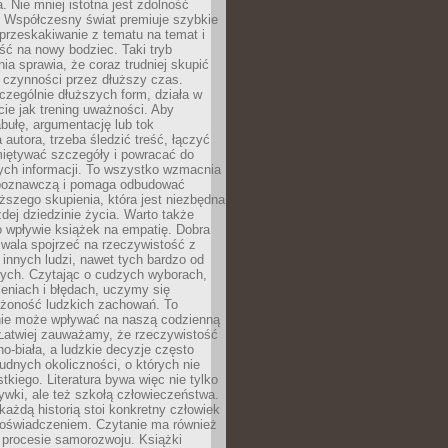
a. Nie mniej istotna jest zdolność
. Współczesny świat premiuje szybkie
przeskakiwanie z tematu na temat i
ść na nowy bodziec. Taki tryb
ia sprawia, że coraz trudniej skupić
j czynności przez dłuższy czas.
czególnie dłuższych form, działa w
ie jak trening uważności. Aby
bułę, argumentację lub tok
autora, trzeba śledzić treść, łączyć
miętywać szczegóły i powracać do
ych informacji. To wszystko wzmacnia
 poznawczą i pomaga odbudować
ższego skupienia, która jest niezbędna
dej dziedzinie życia. Warto także
 wpływie książek na empatię. Dobra
ozwala spojrzeć na rzeczywistość z
innych ludzi, nawet tych bardzo od
ych. Czytając o cudzych wyborach,
eniach i błędach, uczymy się
ożoność ludzkich zachowań. To
ie może wpływać na naszą codzienną
 Łatwiej zauważamy, że rzeczywistość
rno-biała, a ludzkie decyzje często
rudnych okoliczności, o których nie
kiego. Literatura bywa więc nie tylko
ywki, ale też szkołą człowieczeństwa.
każdą historią stoi konkretny człowiek
oświadczeniem. Czytanie ma również
 procesie samorozwoju. Książki