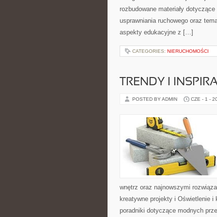
rozbudowane materiały dotyczące 
usprawniania ruchowego oraz tema
aspekty edukacyjne z […]
CATEGORIES:
NIERUCHOMOŚCI
TRENDY I INSPIR
POSTED BY ADMIN
CZE - 1 - 2
wnętrz oraz najnowszymi rozwiąza
kreatywne projekty i Oświetlenie 
poradniki dotyczące modnych prze