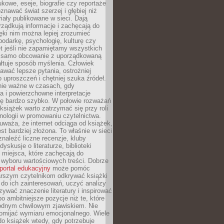
kowe, eseje, biografie czy reportaże
znawać świat szerzej i głębiej niż
riały publikowane w sieci. Dają
rządkują informacje i zachęcają do
zięki nim można lepiej zrozumieć
spodarkę, psychologię, kulturę czy
t jeśli nie zapamiętamy wszystkich
 samo obcowanie z uporządkowaną
łtuje sposób myślenia. Człowiek
wać lepsze pytania, ostrożniej
 uproszczeń i chętniej szuka źródeł.
nie ważne w czasach, gdy
a i powierzchowne interpretacje
ię bardzo szybko. W połowie rozważań
książek warto zatrzymać się przy roli
ologii w promowaniu czytelnictwa.
waża, że internet odciąga od książek,
est bardziej złożona. To właśnie w sieci
naleźć liczne recenzje, kluby
dyskusje o literaturze, biblioteki
 miejsca, które zachęcają do
wyboru wartościowych treści. Dobrze
portal edukacyjny
może pomóc
arszym czytelnikom odkrywać książki
do ich zainteresowań, uczyć analizy
zywać znaczenie literatury i inspirować
po ambitniejsze pozycje niż te, które
odnym chwilowym zjawiskiem. Nie
omijać wymiaru emocjonalnego. Wiele
o książek wtedy, gdy potrzebuje