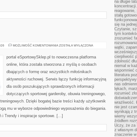
na długie lat
koncentracji
reagowanie, 
stałą gotowo
funkcjonowan
się na jedne
Czytanie, sz
tym kontekśc
zrozumieć fa
rozumowania 
BUTY
026
MOŻLIWOŚĆ KOMENTOWANIA
ZOSTAŁA WYŁĄCZONA
wątki, zapa
SPORTOWE
wcześniejsz
cierpliwość
portal eSportowySklep.pl to nowoczesna platforma
zdolność dłu
online, która została stworzona z myślą o osobach
niemal w każ
wspomnieć o
dbających o formę oraz wszystkich miłośnikach
literatura p
aktywności ruchowej. Serwis łączy funkcję informacyjną
perspektywy 
nas odmienn
dla osób poszukujących sprawdzonych informacji
lękach, marz
rozumieć zł
dotyczących sportowej garderoby, obuwia treningowego,
doświadczen
treningowych. Dzięki bogatej bazie treści każdy użytkownik
wrażliwość.
nie jest cza
ogą mu w wyborze odpowiedniego wyposażenia do biegania.
wynikają z t
i Trendy i inspiracje sportowe. […]
wiemy wszyst
źródłem rozr
Uczy, że za 
z własnym d
znaczenie w