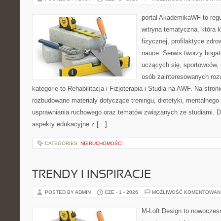
portal AkademikaWF to reg
witryna tematyczna, która k
fizycznej, profilaktyce zdrow
nauce. Serwis tworzy bogate
uczących się, sportowców, 
osób zainteresowanych ro
kategorie to Rehabilitacja i Fizjoterapia i Studia na AWF. Na stro
rozbudowane materiały dotyczące treningu, dietetyki, mentalneg
usprawniania ruchowego oraz tematów związanych ze studiami. Dz
aspekty edukacyjne z […]
CATEGORIES:
NIERUCHOMOŚCI
TRENDY I INSPIRACJE
POSTED BY ADMIN
CZE - 1 - 2026
MOŻLIWOŚĆ KOMENTOWAN
M-Loft Design to nowoczes