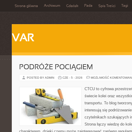
Archiwum
Pada
Tagi
Strona główna
Gdańsk
Spis Treści
VAR
PODRÓŻE POCIĄGIEM
POSTED BY ADMIN
CZE - 5 - 2026
MOŻLIWOŚĆ KOMENTOWAN
CTCU to cyfrowa przestrzeń
świecie kolei oraz wszystki
transportu. To blog tworzon
interesują się podróżowanie
czytelnikach szukających in
Strona łączy wiedzę do ko
charakterem, dzięki czemu może zainteresować zarówno regular