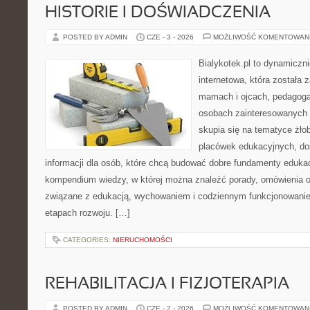
HISTORIE I DOŚWIADCZENIA
POSTED BY ADMIN
CZE - 3 - 2026
MOŻLIWOŚĆ KOMENTOWAN
Bialykotek.pl to dynamiczni
internetowa, która została 
mamach i ojcach, pedagoga
osobach zainteresowanych 
skupia się na tematyce żło
placówek edukacyjnych, do
informacji dla osób, które chcą budować dobre fundamenty eduka
kompendium wiedzy, w której można znaleźć porady, omówienia o
związane z edukacją, wychowaniem i codziennym funkcjonowanie
etapach rozwoju. […]
CATEGORIES:
NIERUCHOMOŚCI
REHABILITACJA I FIZJOTERAPIA
POSTED BY ADMIN
CZE - 2 - 2026
MOŻLIWOŚĆ KOMENTOWAN