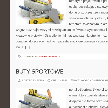
tematyce projektowania prze
osoby poszukujące stylowy
domu oraz przestrzeni indus
stworzone dla wszystkich, k
tematami związanymi z arc
wnętrz oraz najnowszymi rozwiązaniami w świecie wyposażenia i 
kreatywne projekty i Oświetlenie i klimat wnętrza. Na stronie mo
poradniki dotyczące modnych przestrzeni, które pomagają stwor
życia. […]
CATEGORIES:
NIERUCHOMOŚCI
BUTY SPORTOWE
POSTED BY ADMIN
CZE - 1 - 2026
MOŻLIWOŚĆ KOMENTOWAN
portal eSportowySklep.pl t
online, która została stwo
dbających o formę oraz wsz
aktywności ruchowej. Serwi