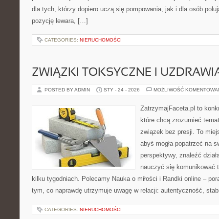
dla tych, którzy dopiero uczą się pompowania, jak i dla osób pol
pozycję lewara, […]
CATEGORIES:
NIERUCHOMOŚCI
ZWIĄZKI TOKSYCZNE I UZDRAWIA
POSTED BY ADMIN
STY - 24 - 2026
MOŻLIWOŚĆ KOMENTOWA
ZatrzymajFaceta.pl to konkr
które chcą zrozumieć temat
związek bez presji. To mie
abyś mogła popatrzeć na sw
perspektywy, znaleźć dział
nauczyć się komunikować ta
kilku tygodniach. Polecamy Nauka o miłości i Randki online – por
tym, co naprawdę utrzymuje uwagę w relacji: autentyczność, stab
CATEGORIES:
NIERUCHOMOŚCI