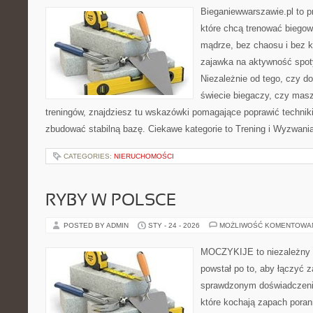
Bieganiewwarszawie.pl to p
które chcą trenować biegowo
mądrze, bez chaosu i bez ko
zajawka na aktywność spoty
Niezależnie od tego, czy d
świecie biegaczy, czy masz
treningów, znajdziesz tu wskazówki pomagające poprawić techniki
zbudować stabilną bazę. Ciekawe kategorie to Trening i Wyzwania 
CATEGORIES:
NIERUCHOMOŚCI
RYBY W POLSCE
POSTED BY ADMIN
STY - 24 - 2026
MOŻLIWOŚĆ KOMENTOWA
MOCZYKIJE to niezależny se
powstał po to, aby łączyć 
sprawdzonym doświadczenie
które kochają zapach poran