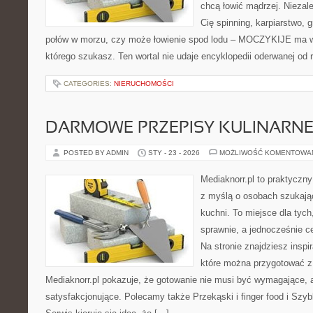
chcą łowić mądrzej. Niezale
Cię spinning, karpiarstwo,
połów w morzu, czy może łowienie spod lodu – MOCZYKIJE ma w s
którego szukasz. Ten wortal nie udaje encyklopedii oderwanej od 
CATEGORIES:
NIERUCHOMOŚCI
DARMOWE PRZEPISY KULINARN
POSTED BY ADMIN
STY - 23 - 2026
MOŻLIWOŚĆ KOMENTOWA
Mediaknorr.pl to praktyczny
z myślą o osobach szukają
kuchni. To miejsce dla tyc
sprawnie, a jednocześnie 
Na stronie znajdziesz inspi
które można przygotować z
Mediaknorr.pl pokazuje, że gotowanie nie musi być wymagające, a
satysfakcjonujące. Polecamy także Przekąski i finger food i Szybk