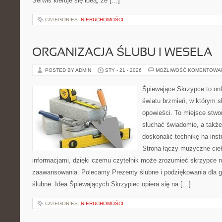
Serwis kieruje się ideą, że […]
CATEGORIES:
NIERUCHOMOŚCI
ORGANIZACJA ŚLUBU I WESELA
POSTED BY ADMIN
STY - 21 - 2026
MOŻLIWOŚĆ KOMENTOWA
Śpiewające Skrzypce to on
światu brzmień, w którym s
opowieści. To miejsce stwo
słuchać świadomie, a także 
doskonalić technikę na in
Strona łączy muzyczne ciek
informacjami, dzięki czemu czytelnik może zrozumieć skrzypce n
zaawansowania. Polecamy Prezenty ślubne i podziękowania dla goś
ślubne. Idea Śpiewających Skrzypiec opiera się na […]
CATEGORIES:
NIERUCHOMOŚCI