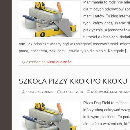
Mammamia to rodzinne miej
dla młodych odkrywców spo
mam i tatów. To blog inter
tych, którzy chcą ubierać s
praktycznie, a jednocześni
tu treści o ubraniach, dodat
tym, jak odnaleźć własny styl w zabieganej rzeczywistości: międ
pracą, spacerem, zakupami i chwilą tylko dla siebie. Kategorie […
CATEGORIES:
NIERUCHOMOŚCI
SZKOŁA PIZZY KROK PO KROKU
POSTED BY ADMIN
STY - 13 - 2026
MOŻLIWOŚĆ KOMENTOWA
Pizza Dog Field to miejsce 
którzy chcą odkrywać wszys
kultowym plackiem. To port
ale także o wrażeniach, któ