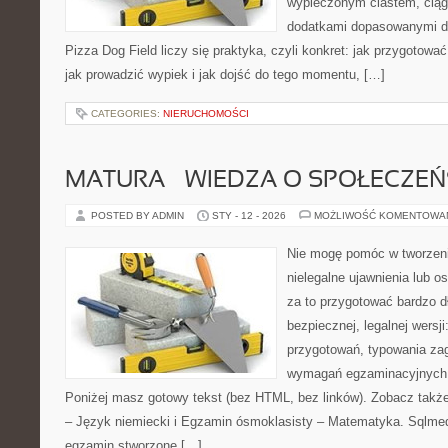
wypieczonym ciastem, ciąg
dodatkami dopasowanymi do
Pizza Dog Field liczy się praktyka, czyli konkret: jak przygotować
jak prowadzić wypiek i jak dojść do tego momentu, […]
CATEGORIES:
NIERUCHOMOŚCI
MATURA – WIEDZA O SPOŁECZEŃ
POSTED BY ADMIN
STY - 12 - 2026
MOŻLIWOŚĆ KOMENTOWA
Nie mogę pomóc w tworzeniu
nielegalne ujawnienia lub 
za to przygotować bardzo d
bezpiecznej, legalnej wersji
przygotowań, typowania za
wymagań egzaminacyjnych 
Poniżej masz gotowy tekst (bez HTML, bez linków). Zobacz takż
– Język niemiecki i Egzamin ósmoklasisty – Matematyka. Sqlmedi
egzamin stworzone […]