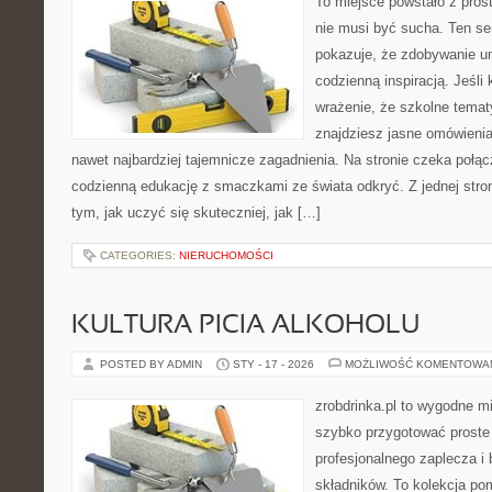
To miejsce powstało z pros
nie musi być sucha. Ten s
pokazuje, że zdobywanie u
codzienną inspiracją. Jeśli
wrażenie, że szkolne temat
znajdziesz jasne omówieni
nawet najbardziej tajemnicze zagadnienia. Na stronie czeka połącz
codzienną edukację z smaczkami ze świata odkryć. Z jednej stron
tym, jak uczyć się skuteczniej, jak […]
CATEGORIES:
NIERUCHOMOŚCI
KULTURA PICIA ALKOHOLU
POSTED BY ADMIN
STY - 17 - 2026
MOŻLIWOŚĆ KOMENTOWA
zrobdrinka.pl to wygodne mi
szybko przygotować proste
profesjonalnego zaplecza i
składników. To kolekcja p