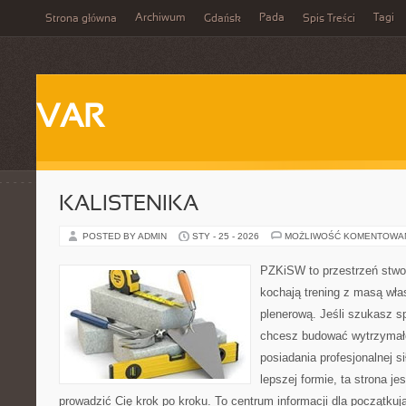
Archiwum
Pada
Tagi
Strona główna
Gdańsk
Spis Treści
VAR
KALISTENIKA
POSTED BY ADMIN
STY - 25 - 2026
MOŻLIWOŚĆ KOMENTOWA
PZKiSW to przestrzeń stwor
kochają trening z masą włas
plenerową. Jeśli szukasz 
chcesz budować wytrzymał
posiadania profesjonalnej s
lepszej formie, ta strona je
prowadzić Cię krok po kroku. To centrum informacji dla początk