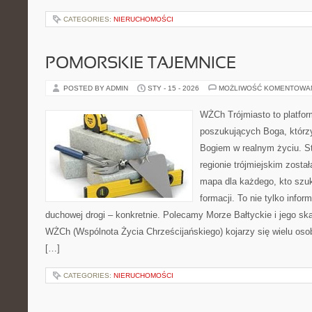
CATEGORIES:
NIERUCHOMOŚCI
POMORSKIE TAJEMNICE
POSTED BY ADMIN
STY - 15 - 2026
MOŻLIWOŚĆ KOMENTOWA
WŻCh Trójmiasto to platfor
poszukujących Boga, którzy
Bogiem w realnym życiu. St
regionie trójmiejskim zosta
mapa dla każdego, kto szu
formacji. To nie tylko infor
duchowej drogi – konkretnie. Polecamy Morze Bałtyckie i jego sk
WŻCh (Wspólnota Życia Chrześcijańskiego) kojarzy się wielu oso
[…]
CATEGORIES:
NIERUCHOMOŚCI