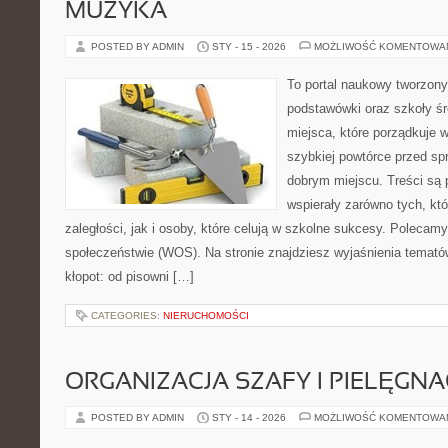
MUZYKA
POSTED BY ADMIN
STY - 15 - 2026
MOŻLIWOŚĆ KOMENTOWA
To portal naukowy tworzony
podstawówki oraz szkoły śr
miejsca, które porządkuje 
szybkiej powtórce przed sp
dobrym miejscu. Treści są 
wspierały zarówno tych, kt
zaległości, jak i osoby, które celują w szkolne sukcesy. Polecamy
społeczeństwie (WOS). Na stronie znajdziesz wyjaśnienia tematów
kłopot: od pisowni […]
CATEGORIES:
NIERUCHOMOŚCI
ORGANIZACJA SZAFY I PIELĘGN
POSTED BY ADMIN
STY - 14 - 2026
MOŻLIWOŚĆ KOMENTOWA