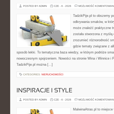
POSTED BY ADMIN
CZE - 6 - 2026
MOŻLIWOŚĆ KOMENTOWAN
TadzikPije.pl to obszerny p
odkrywania smaków, w któ
może znaleźć praktyczne tr
została stworzona z myślą 
zrozumieć różnorodność sm
gdzie tematy związane z a
sposób lekki. To tematyczna baza wiedzy, w którym podróże sma
nowoczesnym spojrzeniem. Nowości na stronie Wina i Winnice i P
TadzikPije.pl można […]
CATEGORIES:
NIERUCHOMOŚCI
INSPIRACJE I STYLE
POSTED BY ADMIN
CZE - 6 - 2026
MOŻLIWOŚĆ KOMENTOWAN
MalwinaAtras.pl to miejsce