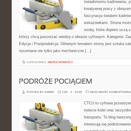
świadomemu kadrowaniu, po
kreatywnej pracy z obrazem.
fascynacja światem kadrów 
wskazówkami. Strona może
osoby, które dopiero uczą si
którzy chcą poszerzać wiedzę o obrazie cyfrowym. Kategorie: Zawó
Edycja i Postprodukcja. Głównym tematem strony jest sztuka zat
rozumiana nie tylko jako mechaniczne […]
CATEGORIES:
NIERUCHOMOŚCI
PODRÓŻE POCIĄGIEM
POSTED BY ADMIN
CZE - 5 - 2026
MOŻLIWOŚĆ KOMENTOWAN
CTCU to cyfrowa przestrzeń
świecie kolei oraz wszystki
transportu. To blog tworzon
interesują się podróżowanie