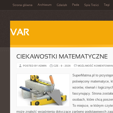
Archiwum
Pada
Tagi
Strona główna
Gdańsk
Spis Treści
VAR
CIEKAWOSTKI MATEMATYCZNE
POSTED BY ADMIN
CZE - 9 - 2026
MOŻLIWOŚĆ KOMENTOWAN
SuperMatma.pl to przystępn
poświęcony matematyce, któ
wzorów, równań i logicznyc
fascynujący. Strona został
osobach, które chcą posze
To miejsce, w którym czyte
może znaleźć wyjaśnienia dotyczące zarówno podstawowych zagad