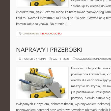
czytelnikach szukających in
Strona łączy wiedzę do ko
charakterem, dzięki czemu może zainteresować zarówno regular
linki to Dworce i Infrastruktura i Kolej na Świecie. Główną osią t
komunikacja szynowa. Na stronie […]
CATEGORIES:
NIERUCHOMOŚCI
NAPRAWY I PRZERÓBKI
POSTED BY ADMIN
CZE - 5 - 2026
MOŻLIWOŚĆ KOMENTOWAN
Proszkic.pl to praktyczna s
poświęcona krawiectwu, kt
wiedzy dla osób stawiający
maszynie do szycia, jak rów
już podstawowe umiejętnoś
pomysły. Serwis skupia si
związanych z szyciem, doborem tkanin, wykonywaniem dekoracji,
poznawaniem narzędzi oraz wykorzystywaniem różnych technik kr