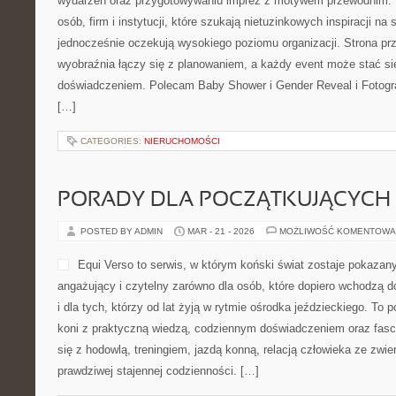
wydarzeń oraz przygotowywaniu imprez z motywem przewodnim. T
osób, firm i instytucji, które szukają nietuzinkowych inspiracji na
jednocześnie oczekują wysokiego poziomu organizacji. Strona pr
wyobraźnia łączy się z planowaniem, a każdy event może stać s
doświadczeniem. Polecam Baby Shower i Gender Reveal i Fotogra
[…]
CATEGORIES:
NIERUCHOMOŚCI
PORADY DLA POCZĄTKUJĄCYCH
POSTED BY ADMIN
MAR - 21 - 2026
MOŻLIWOŚĆ KOMENTOWA
Equi Verso to serwis, w którym koński świat zostaje pokazan
angażujący i czytelny zarówno dla osób, które dopiero wchodzą d
i dla tych, którzy od lat żyją w rytmie ośrodka jeździeckiego. To p
koni z praktyczną wiedzą, codziennym doświadczeniem oraz fasc
się z hodowlą, treningiem, jazdą konną, relacją człowieka ze zwi
prawdziwej stajennej codzienności. […]