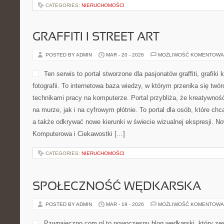
CATEGORIES:
NIERUCHOMOŚCI
GRAFFITI I STREET ART
POSTED BY ADMIN
MAR - 20 - 2026
MOŻLIWOŚĆ KOMENTOWA
Ten serwis to portal stworzone dla pasjonatów graffiti, grafiki
fotografii. To internetowa baza wiedzy, w którym przenika się twór
technikami pracy na komputerze. Portal przybliża, że kreatywnoś
na murze, jak i na cyfrowym płótnie. To portal dla osób, które chc
a także odkrywać nowe kierunki w świecie wizualnej ekspresji. No
Komputerowa i Ciekawostki […]
CATEGORIES:
NIERUCHOMOŚCI
SPOŁECZNOŚĆ WĘDKARSKA
POSTED BY ADMIN
MAR - 19 - 2026
MOŻLIWOŚĆ KOMENTOWA
Pzwpajeczno.com.pl to nowoczesny blog wędkarski, który zest