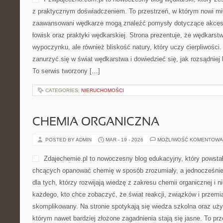
z praktycznym doświadczeniem. To przestrzeń, w którym nowi mił
zaawansowani wędkarze mogą znaleźć pomysły dotyczące akceso
łowisk oraz praktyki wędkarskiej. Strona prezentuje, że wędkarstw
wypoczynku, ale również bliskość natury, który uczy cierpliwości
zanurzyć się w świat wędkarstwa i dowiedzieć się, jak rozsądnie
To serwis tworzony […]
CATEGORIES:
NIERUCHOMOŚCI
CHEMIA ORGANICZNA
POSTED BY ADMIN
MAR - 19 - 2026
MOŻLIWOŚĆ KOMENTOWA
Zdajechemie.pl to nowoczesny blog edukacyjny, który powsta
chcących opanować chemię w sposób zrozumiały, a jednocześnie
dla tych, którzy rozwijają wiedzę z zakresu chemii organicznej i n
każdego, kto chce zobaczyć, że świat reakcji, związków i przemi
skomplikowany. Na stronie spotykają się wiedza szkolna oraz uży
którym nawet bardziej złożone zagadnienia stają się jasne. To prz