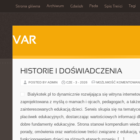
Archiwum
Pada
Tagi
Strona główna
Gdańsk
Spis Treści
VAR
HISTORIE I DOŚWIADCZENIA
POSTED BY ADMIN
CZE - 3 - 2026
MOŻLIWOŚĆ KOMENTOWAN
Bialykotek.pl to dynamicznie rozwijająca się witryna interneto
zaprojektowana z myślą o mamach i ojcach, pedagogach, a takż
zainteresowanych edukacją dzieci. Serwis skupia się na tematyce
placówek edukacyjnych, dostarczając wartościowych informacji d
dobre fundamenty edukacyjne. Strona stanowi kompendium wiedz
porady, omówienia oraz wartościowe treści związane z edukacją
funkcjonowaniem dzieci na różnych etapach rozwoju. […]