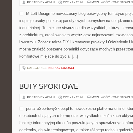
POSTED BY ADMIN
CZE - 1 - 2026
MOŻLIWOŚĆ KOMENTOWAN
M-Loft Design to nowoczesny blog poświęcony tematyce projek
inspiruje osoby poszukujące stylowych pomysłów na urządzenie d
industrialnej. To miejsce stworzone dla wszystkich, którzy inter
z architekturą, aranżowaniem wnętrz oraz najnowszymi rozwiąza
i wystroju. Zobacz także DIY i kreatywne projekty i Oświetlenie i 
można znaleźć obszerne poradniki dotyczące modnych przestrzen
komfortowe miejsce do życia. […]
CATEGORIES:
NIERUCHOMOŚCI
BUTY SPORTOWE
POSTED BY ADMIN
CZE - 1 - 2026
MOŻLIWOŚĆ KOMENTOWAN
portal eSportowySklep.pl to nowoczesna platforma online, któ
o osobach dbających o formę oraz wszystkich miłośnikach aktywn
funkcję informacyjną dla osób poszukujących sprawdzonych infor
garderoby, obuwia treningowego, a także różnego rodzaju gadżetó