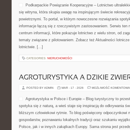
Podkarpackie Powiązanie Kooperacyjne – Lotnictwo ultralekki
się witryna, która skupia uwagę na inspirującym świecie rekreacyj
powietrznymi. To portal, w którym nowoczesne rozwiązania spotyka
informacje łączą się z rzeczywistym zastosowaniem. Serwis ten
centrum informacji, które pokazuje lotnictwo z wielu stron, od za
tematy związane z pilotowaniem. Zobacz też Aktualności lotnicz
lotnictwie. […]
CATEGORIES:
NIERUCHOMOŚCI
AGROTURYSTYKA A DZIKIE ZWIE
POSTED BY ADMIN
MAR - 17 - 2026
MOŻLIWOŚĆ KOMENTOWA
Agroturystyka w Polsce i Europie – Blog turystyczny to przes
spotyka się z naturą, a wieś staje się inspiracją do odkrywania ś
bliższym człowiekowi rytmie. To blog poświęcony odpoczynkowi n
gospodarstw, poznawaniu lokalnych tradycji oraz szukaniu wyjąt
Polsce, jak i w innych zakątkach Europy. Sama strona jest przeds