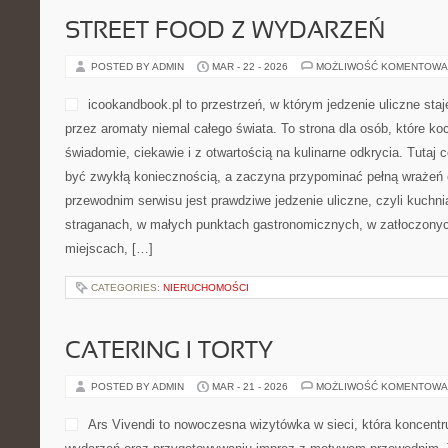
STREET FOOD Z WYDARZEŃ
POSTED BY ADMIN
MAR - 22 - 2026
MOŻLIWOŚĆ KOMENTOWA
icookandbook.pl to przestrzeń, w którym jedzenie uliczne staj
przez aromaty niemal całego świata. To strona dla osób, które ko
świadomie, ciekawie i z otwartością na kulinarne odkrycia. Tutaj 
być zwykłą koniecznością, a zaczyna przypominać pełną wraże
przewodnim serwisu jest prawdziwe jedzenie uliczne, czyli kuchnia
straganach, w małych punktach gastronomicznych, w zatłoczonych
miejscach, […]
CATEGORIES:
NIERUCHOMOŚCI
CATERING I TORTY
POSTED BY ADMIN
MAR - 21 - 2026
MOŻLIWOŚĆ KOMENTOWA
Ars Vivendi to nowoczesna wizytówka w sieci, która koncentru