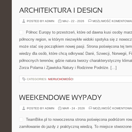
ARCHITEKTURA I DESIGN
POSTED BY ADMIN
MAJ - 22 - 2026
MOŻLIWOŚĆ KOMENTOWA
Północ Europy to przestrzeń, które od dawna kusi osoby mar
północny region, w którym niezwykłe widoki spotyka się z nowoc
może stać się początkiem nowej pasji. Strona poświęcona tej tem
wiedzy dla osób, które chcą odkrywać Danii, Szwecji, Norwegii, Fin
północnych terenów, gdzie natura tworzy charakterystyczny klimat
Zorza Polarna i Zjawiska Natury i Rodzinne Podróże. […]
CATEGORIES:
NIERUCHOMOŚCI
WEEKENDOWE WYPADY
POSTED BY ADMIN
MAR - 24 - 2026
MOŻLIWOŚĆ KOMENTOWA
TeamBike.pl to nowoczesna strona poświęcona podróżom row
zamiłowanie do jazdy z praktyczną wiedzą. To miejsce stworzone 