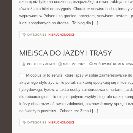
szerzej niż tylko na codzienną przejażdżkę, a rower traktują nie w
również jako bilet do przygody. Charakter serwisu budują tematy 
wyprawami w Polsce i za granicą, sprzętem, serwisem, testami, p
ludzi spotykanych po drodze. To blog dla […]
CATEGORIES:
NIERUCHOMOŚCI
MIEJSCA DO JAZDY I TRASY
POSTED BY ADMIN
MAR - 22 - 2026
MOŻLIWOŚĆ KOMENTOWA
Micoplus.pl to serwis, które łączy w sobie zainteresowanie d
aktywnego stylu życia. To portal, na której spotykają się miłośnic
hybrydowego, łyżew, a także osoby zainteresowane nartami, jazd
skateboardingiem. To nie jest jedynie zwykły blog, ale raczej ko
którzy chcą rozwijać swoje zdolności, poznawać nowy sprzęt i c
na świeżym powietrzu. Zobacz też Zima i […]
CATEGORIES:
NIERUCHOMOŚCI