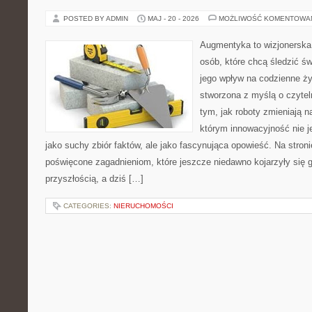
POSTED BY ADMIN
MAJ - 20 - 2026
MOŻLIWOŚĆ KOMENTOWA
Augmentyka to wizjonerska 
osób, które chcą śledzić św
jego wpływ na codzienne ży
stworzona z myślą o czyteln
tym, jak roboty zmieniają 
którym innowacyjność nie j
jako suchy zbiór faktów, ale jako fascynująca opowieść. Na stron
poświęcone zagadnieniom, które jeszcze niedawno kojarzyły się g
przyszłością, a dziś […]
CATEGORIES:
NIERUCHOMOŚCI