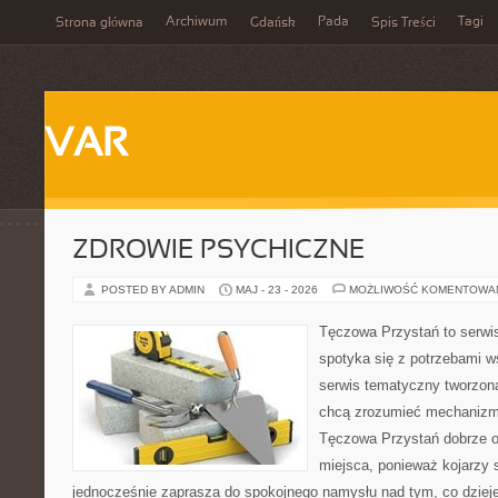
Archiwum
Pada
Tagi
Strona główna
Gdańsk
Spis Treści
VAR
ZDROWIE PSYCHICZNE
POSTED BY ADMIN
MAJ - 23 - 2026
MOŻLIWOŚĆ KOMENTOWA
Tęczowa Przystań to serwi
spotyka się z potrzebami w
serwis tematyczny tworzon
chcą zrozumieć mechaniz
Tęczowa Przystań dobrze o
miejsca, ponieważ kojarzy 
jednocześnie zaprasza do spokojnego namysłu nad tym, co dziej