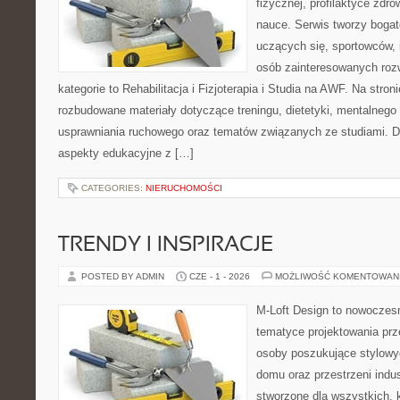
fizycznej, profilaktyce zdrow
nauce. Serwis tworzy bogate
uczących się, sportowców, 
osób zainteresowanych ro
kategorie to Rehabilitacja i Fizjoterapia i Studia na AWF. Na stro
rozbudowane materiały dotyczące treningu, dietetyki, mentalneg
usprawniania ruchowego oraz tematów związanych ze studiami. Dz
aspekty edukacyjne z […]
CATEGORIES:
NIERUCHOMOŚCI
TRENDY I INSPIRACJE
POSTED BY ADMIN
CZE - 1 - 2026
MOŻLIWOŚĆ KOMENTOWAN
M-Loft Design to nowoczes
tematyce projektowania prze
osoby poszukujące stylowy
domu oraz przestrzeni indus
stworzone dla wszystkich, k