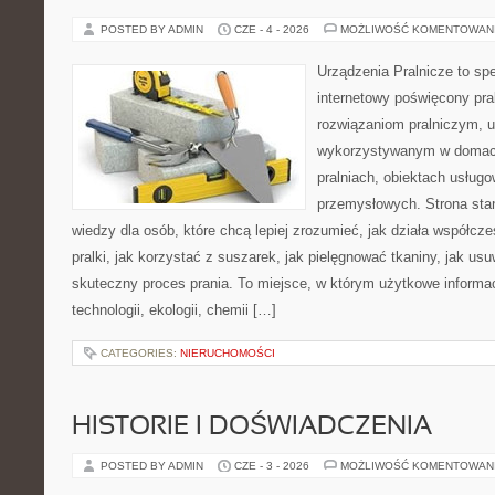
POSTED BY ADMIN
CZE - 4 - 2026
MOŻLIWOŚĆ KOMENTOWAN
Urządzenia Pralnicze to spe
internetowy poświęcony pra
rozwiązaniom pralniczym, 
wykorzystywanym w domach,
pralniach, obiektach usług
przemysłowych. Strona sta
wiedzy dla osób, które chcą lepiej zrozumieć, jak działa współcze
pralki, jak korzystać z suszarek, jak pielęgnować tkaniny, jak us
skuteczny proces prania. To miejsce, w którym użytkowe informac
technologii, ekologii, chemii […]
CATEGORIES:
NIERUCHOMOŚCI
HISTORIE I DOŚWIADCZENIA
POSTED BY ADMIN
CZE - 3 - 2026
MOŻLIWOŚĆ KOMENTOWAN