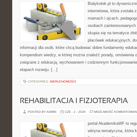
Bialykotek.pl to dynamiczni
internetowa, która została 
mamach i ojcach, pedagoga
osobach zainteresowanych 
skupia się na tematyce żło
placówek edukacyjnych, do
informacji dla osób, które chcą budować dobre fundamenty eduka
kompendium wiedzy, w której można znaleźć porady, omówienia o
związane z edukacją, wychowaniem i codziennym funkcjonowanie
etapach rozwoju. […]
CATEGORIES:
NIERUCHOMOŚCI
REHABILITACJA I FIZJOTERAPIA
POSTED BY ADMIN
CZE - 2 - 2026
MOŻLIWOŚĆ KOMENTOWAN
portal AkademikaWF to reg
witryna tematyczna, która k