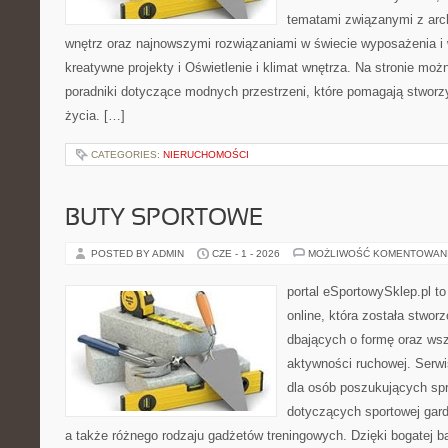
tematami związanymi z arc
wnętrz oraz najnowszymi rozwiązaniami w świecie wyposażenia i 
kreatywne projekty i Oświetlenie i klimat wnętrza. Na stronie mo
poradniki dotyczące modnych przestrzeni, które pomagają stwor
życia. […]
CATEGORIES:
NIERUCHOMOŚCI
BUTY SPORTOWE
POSTED BY ADMIN
CZE - 1 - 2026
MOŻLIWOŚĆ KOMENTOWAN
portal eSportowySklep.pl t
online, która została stwo
dbających o formę oraz wsz
aktywności ruchowej. Serwi
dla osób poszukujących sp
dotyczących sportowej gard
a także różnego rodzaju gadżetów treningowych. Dzięki bogatej b