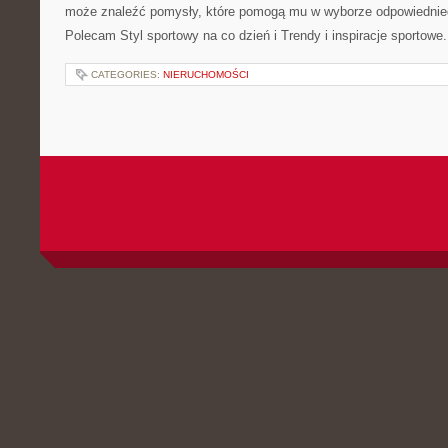
może znaleźć pomysły, które pomogą mu w wyborze odpowiednie
Polecam Styl sportowy na co dzień i Trendy i inspiracje sportowe
CATEGORIES:
NIERUCHOMOŚCI