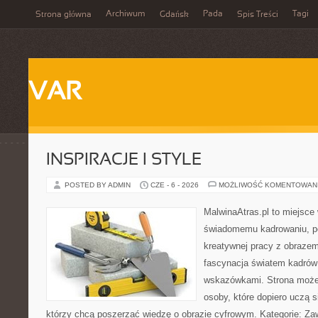
Archiwum
Pada
Tagi
Strona główna
Gdańsk
Spis Treści
VAR
INSPIRACJE I STYLE
POSTED BY ADMIN
CZE - 6 - 2026
MOŻLIWOŚĆ KOMENTOWAN
MalwinaAtras.pl to miejsce
świadomemu kadrowaniu, po
kreatywnej pracy z obrazem.
fascynacja światem kadrów 
wskazówkami. Strona może
osoby, które dopiero uczą si
którzy chcą poszerzać wiedzę o obrazie cyfrowym. Kategorie: Zawó