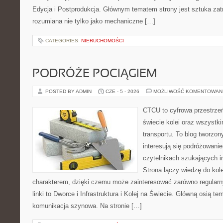
Edycja i Postprodukcja. Głównym tematem strony jest sztuka zat
rozumiana nie tylko jako mechaniczne […]
CATEGORIES:
NIERUCHOMOŚCI
PODRÓŻE POCIĄGIEM
POSTED BY ADMIN
CZE - 5 - 2026
MOŻLIWOŚĆ KOMENTOWAN
CTCU to cyfrowa przestrzeń
świecie kolei oraz wszystki
transportu. To blog tworzon
interesują się podróżowanie
czytelnikach szukających in
Strona łączy wiedzę do ko
charakterem, dzięki czemu może zainteresować zarówno regular
linki to Dworce i Infrastruktura i Kolej na Świecie. Główną osią t
komunikacja szynowa. Na stronie […]