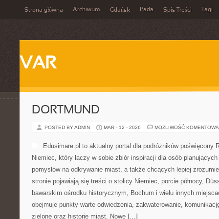
Archiwum
Pada
Tagi
Strona główna
Gdańsk
Spis Treści
VAR
DORTMUND
POSTED BY ADMIN
MAR - 12 - 2026
MOŻLIWOŚĆ KOMENTOWA
Edusimare.pl to aktualny portal dla podróżników poświęcony R
Niemiec, który łączy w sobie zbiór inspiracji dla osób planującyc
pomysłów na odkrywanie miast, a także chcących lepiej zrozumie
stronie pojawiają się treści o stolicy Niemiec, porcie północy, Düs
bawarskim ośrodku historycznym, Bochum i wielu innych miejsca
obejmuje punkty warte odwiedzenia, zakwaterowanie, komunikację,
zielone oraz historie miast. Nowe […]