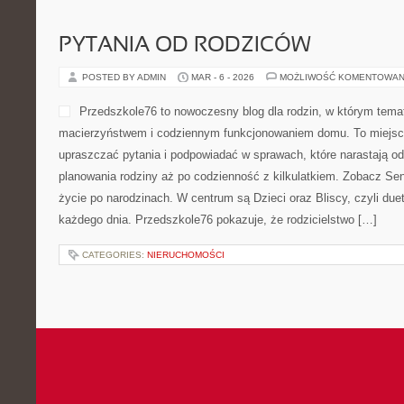
PYTANIA OD RODZICÓW
POSTED BY ADMIN
MAR - 6 - 2026
MOŻLIWOŚĆ KOMENTOWAN
Przedszkole76 to nowoczesny blog dla rodzin, w którym tema
macierzyństwem i codziennym funkcjonowaniem domu. To miejsce
upraszczać pytania i podpowiadać w sprawach, które narastają od
planowania rodziny aż po codzienność z kilkulatkiem. Zobacz Sen
życie po narodzinach. W centrum są Dzieci oraz Bliscy, czyli duet
każdego dnia. Przedszkole76 pokazuje, że rodzicielstwo […]
CATEGORIES:
NIERUCHOMOŚCI