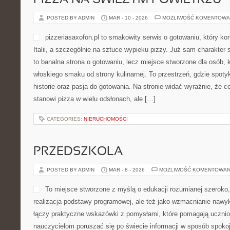
PIZZA NA ŚWIEŻYM POWIETRZU
POSTED BY ADMIN
MAR - 10 - 2026
MOŻLIWOŚĆ KOMENTOWA
pizzeriasaxofon.pl to smakowity serwis o gotowaniu, który ko
Italii, a szczególnie na sztuce wypieku pizzy. Już sam charakter s
to banalna strona o gotowaniu, lecz miejsce stworzone dla osób,
włoskiego smaku od strony kulinarnej. To przestrzeń, gdzie spotyka
historie oraz pasja do gotowania. Na stronie widać wyraźnie, że 
stanowi pizza w wielu odsłonach, ale […]
CATEGORIES:
NIERUCHOMOŚCI
PRZEDSZKOLA
POSTED BY ADMIN
MAR - 8 - 2026
MOŻLIWOŚĆ KOMENTOWAN
To miejsce stworzone z myślą o edukacji rozumianej szeroko, c
realizacja podstawy programowej, ale też jako wzmacnianie nawy
łączy praktyczne wskazówki z pomysłami, które pomagają uczni
nauczycielom poruszać się po świecie informacji w sposób spoko