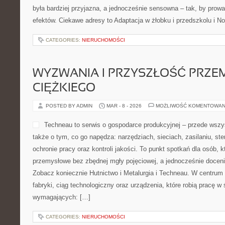
była bardziej przyjazna, a jednocześnie sensowna – tak, by prow
efektów. Ciekawe adresy to Adaptacja w żłobku i przedszkolu i N
CATEGORIES:
NIERUCHOMOŚCI
WYZWANIA I PRZYSZŁOŚĆ PRZE
CIĘŻKIEGO
POSTED BY ADMIN
MAR - 8 - 2026
MOŻLIWOŚĆ KOMENTOWAN
Techneau to serwis o gospodarce produkcyjnej – przede wszy
także o tym, co go napędza: narzędziach, sieciach, zasilaniu, st
ochronie pracy oraz kontroli jakości. To punkt spotkań dla osób, 
przemysłowe bez zbędnej mgły pojęciowej, a jednocześnie docenia
Zobacz koniecznie Hutnictwo i Metalurgia i Techneau. W centrum 
fabryki, ciąg technologiczny oraz urządzenia, które robią pracę w
wymagających: […]
CATEGORIES:
NIERUCHOMOŚCI