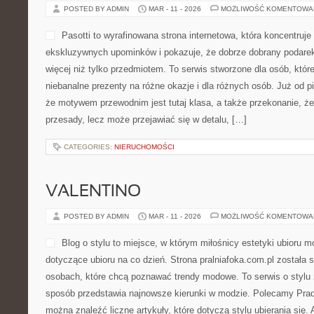
POSTED BY ADMIN
MAR - 11 - 2026
MOŻLIWOŚĆ KOMENTOWA
Pasotti to wyrafinowana strona internetowa, która koncentruje
ekskluzywnych upominków i pokazuje, że dobrze dobrany podar
więcej niż tylko przedmiotem. To serwis stworzone dla osób, które
niebanalne prezenty na różne okazje i dla różnych osób. Już od 
że motywem przewodnim jest tutaj klasa, a także przekonanie, ż
przesady, lecz może przejawiać się w detalu, […]
CATEGORIES:
NIERUCHOMOŚCI
VALENTINO
POSTED BY ADMIN
MAR - 11 - 2026
MOŻLIWOŚĆ KOMENTOWA
Blog o stylu to miejsce, w którym miłośnicy estetyki ubioru m
dotyczące ubioru na co dzień. Strona pralniafoka.com.pl została 
osobach, które chcą poznawać trendy modowe. To serwis o stylu 
sposób przedstawia najnowsze kierunki w modzie. Polecamy Prada
można znaleźć liczne artykuły, które dotyczą stylu ubierania się. A