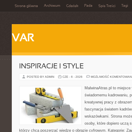
Archiwum
Pada
Tagi
Strona główna
Gdańsk
Spis Treści
VAR
INSPIRACJE I STYLE
POSTED BY ADMIN
CZE - 6 - 2026
MOŻLIWOŚĆ KOMENTOWAN
MalwinaAtras.pl to miejsce
świadomemu kadrowaniu, po
kreatywnej pracy z obrazem.
fascynacja światem kadrów 
wskazówkami. Strona może
osoby, które dopiero uczą si
którzy chcą poszerzać wiedzę o obrazie cyfrowym. Kategorie: Zawó