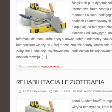
Bialykotek.pl to dynamiczni
internetowa, która została 
mamach i ojcach, pedagoga
osobach zainteresowanych 
skupia się na tematyce żło
placówek edukacyjnych, do
informacji dla osób, które chcą budować dobre fundamenty eduka
kompendium wiedzy, w której można znaleźć porady, omówienia o
związane z edukacją, wychowaniem i codziennym funkcjonowanie
etapach rozwoju. […]
CATEGORIES:
NIERUCHOMOŚCI
REHABILITACJA I FIZJOTERAPIA
POSTED BY ADMIN
CZE - 2 - 2026
MOŻLIWOŚĆ KOMENTOWAN
portal AkademikaWF to reg
witryna tematyczna, która k