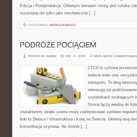
Edycja i Postprodukcja. Głównym tematem strony jest sztuka zat
rozumiana nie tylko jako mechaniczne […]
CATEGORIES:
NIERUCHOMOŚCI
PODRÓŻE POCIĄGIEM
POSTED BY ADMIN
CZE - 5 - 2026
MOŻLIWOŚĆ KOMENTOWAN
CTCU to cyfrowa przestrzeń
świecie kolei oraz wszystki
transportu. To blog tworzon
interesują się podróżowanie
czytelnikach szukających in
Strona łączy wiedzę do ko
charakterem, dzięki czemu może zainteresować zarówno regular
linki to Dworce i Infrastruktura i Kolej na Świecie. Główną osią t
komunikacja szynowa. Na stronie […]