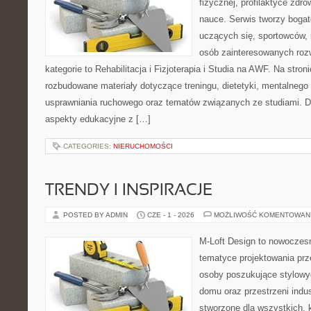
fizycznej, profilaktyce zdrow
nauce. Serwis tworzy bogate
uczących się, sportowców, 
osób zainteresowanych ro
kategorie to Rehabilitacja i Fizjoterapia i Studia na AWF. Na stro
rozbudowane materiały dotyczące treningu, dietetyki, mentalneg
usprawniania ruchowego oraz tematów związanych ze studiami. Dz
aspekty edukacyjne z […]
CATEGORIES:
NIERUCHOMOŚCI
TRENDY I INSPIRACJE
POSTED BY ADMIN
CZE - 1 - 2026
MOŻLIWOŚĆ KOMENTOWAN
M-Loft Design to nowoczes
tematyce projektowania prze
osoby poszukujące stylowy
domu oraz przestrzeni indus
stworzone dla wszystkich, k