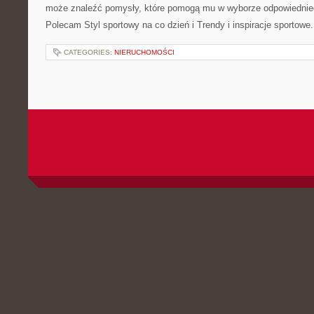
może znaleźć pomysły, które pomogą mu w wyborze odpowiednie
Polecam Styl sportowy na co dzień i Trendy i inspiracje sportowe
CATEGORIES:
NIERUCHOMOŚCI