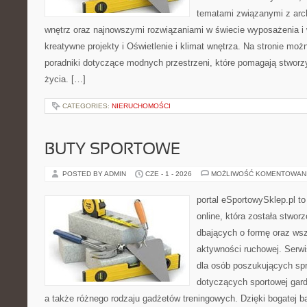
tematami związanymi z arc
wnętrz oraz najnowszymi rozwiązaniami w świecie wyposażenia i 
kreatywne projekty i Oświetlenie i klimat wnętrza. Na stronie mo
poradniki dotyczące modnych przestrzeni, które pomagają stwor
życia. […]
CATEGORIES:
NIERUCHOMOŚCI
BUTY SPORTOWE
POSTED BY ADMIN
CZE - 1 - 2026
MOŻLIWOŚĆ KOMENTOWAN
portal eSportowySklep.pl t
online, która została stwo
dbających o formę oraz wsz
aktywności ruchowej. Serwi
dla osób poszukujących sp
dotyczących sportowej gard
a także różnego rodzaju gadżetów treningowych. Dzięki bogatej b