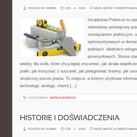
POSTED BY ADMIN
CZE - 4 - 2026
MOŻLIWOŚĆ KOMENTOWAN
Urządzenia Pralnicze to spe
internetowy poświęcony pra
rozwiązaniom pralniczym, 
wykorzystywanym w domach,
pralniach, obiektach usług
przemysłowych. Strona sta
wiedzy dla osób, które chcą lepiej zrozumieć, jak działa współcze
pralki, jak korzystać z suszarek, jak pielęgnować tkaniny, jak us
skuteczny proces prania. To miejsce, w którym użytkowe informac
technologii, ekologii, chemii […]
CATEGORIES:
NIERUCHOMOŚCI
HISTORIE I DOŚWIADCZENIA
POSTED BY ADMIN
CZE - 3 - 2026
MOŻLIWOŚĆ KOMENTOWAN