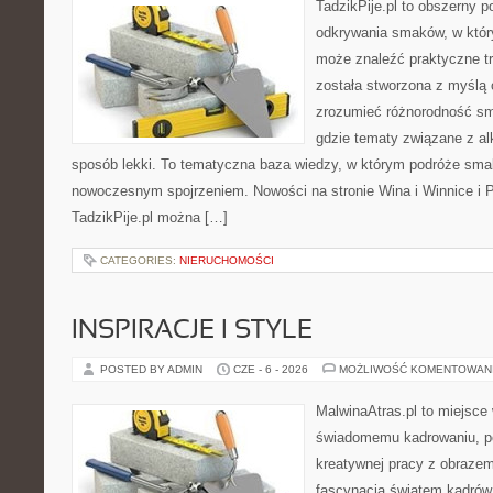
TadzikPije.pl to obszerny p
odkrywania smaków, w któ
może znaleźć praktyczne tr
została stworzona z myślą 
zrozumieć różnorodność sm
gdzie tematy związane z a
sposób lekki. To tematyczna baza wiedzy, w którym podróże sma
nowoczesnym spojrzeniem. Nowości na stronie Wina i Winnice i P
TadzikPije.pl można […]
CATEGORIES:
NIERUCHOMOŚCI
INSPIRACJE I STYLE
POSTED BY ADMIN
CZE - 6 - 2026
MOŻLIWOŚĆ KOMENTOWAN
MalwinaAtras.pl to miejsce
świadomemu kadrowaniu, po
kreatywnej pracy z obrazem.
fascynacja światem kadrów 