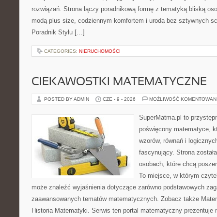
rozwiązań. Strona łączy poradnikową formę z tematyką bliską oso
modą plus size, codziennym komfortem i urodą bez sztywnych 
Poradnik Stylu […]
CATEGORIES:
NIERUCHOMOŚCI
CIEKAWOSTKI MATEMATYCZNE
POSTED BY ADMIN
CZE - 9 - 2026
MOŻLIWOŚĆ KOMENTOWAN
SuperMatma.pl to przystępn
poświęcony matematyce, któ
wzorów, równań i logicznyc
fascynujący. Strona został
osobach, które chcą posze
To miejsce, w którym czyte
może znaleźć wyjaśnienia dotyczące zarówno podstawowych zagad
zaawansowanych tematów matematycznych. Zobacz także Matem
Historia Matematyki. Serwis ten portal matematyczny prezentuje