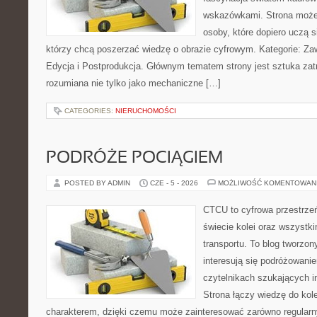
wskazówkami. Strona może
osoby, które dopiero uczą si
którzy chcą poszerzać wiedzę o obrazie cyfrowym. Kategorie: Zawó
Edycja i Postprodukcja. Głównym tematem strony jest sztuka zat
rozumiana nie tylko jako mechaniczne […]
CATEGORIES:
NIERUCHOMOŚCI
PODRÓŻE POCIĄGIEM
POSTED BY ADMIN
CZE - 5 - 2026
MOŻLIWOŚĆ KOMENTOWAN
CTCU to cyfrowa przestrzeń
świecie kolei oraz wszystki
transportu. To blog tworzon
interesują się podróżowanie
czytelnikach szukających in
Strona łączy wiedzę do ko
charakterem, dzięki czemu może zainteresować zarówno regular