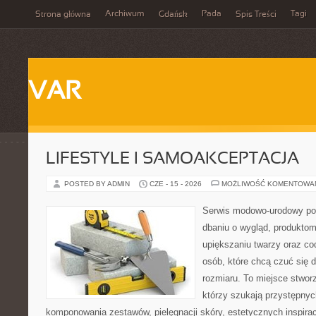
Archiwum
Pada
Tagi
Strona główna
Gdańsk
Spis Treści
VAR
LIFESTYLE I SAMOAKCEPTACJA
POSTED BY ADMIN
CZE - 15 - 2026
MOŻLIWOŚĆ KOMENTOWA
Serwis modowo-urodowy po
dbaniu o wygląd, produkt
upiększaniu twarzy oraz co
osób, które chcą czuć się d
rozmiaru. To miejsce stwor
którzy szukają przystępny
komponowania zestawów, pielęgnacji skóry, estetycznych inspira