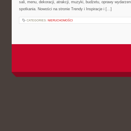
sali, menu, dekoracji, atrakcji, muzyki, budżetu, oprawy wydarze
spotkania. Nowości na stronie Trendy i Inspiracje i […]
CATEGORIES:
NIERUCHOMOŚCI