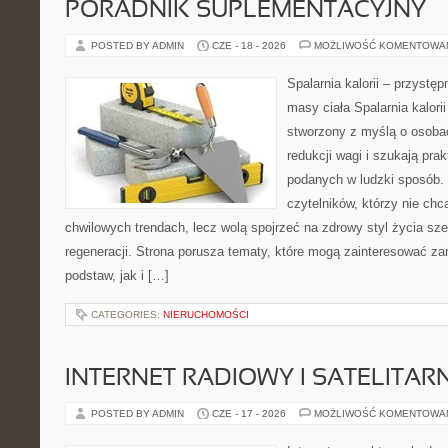
PORADNIK SUPLEMENTACYJNY
POSTED BY ADMIN
CZE - 18 - 2026
MOŻLIWOŚĆ KOMENTOWA
Spalarnia kalorii – przystę
masy ciała Spalarnia kalorii
stworzony z myślą o osoba
redukcji wagi i szukają pra
podanych w ludzki sposób. 
czytelników, którzy nie chc
chwilowych trendach, lecz wolą spojrzeć na zdrowy styl życia sze
regeneracji. Strona porusza tematy, które mogą zainteresować z
podstaw, jak i […]
CATEGORIES:
NIERUCHOMOŚCI
INTERNET RADIOWY I SATELITAR
POSTED BY ADMIN
CZE - 17 - 2026
MOŻLIWOŚĆ KOMENTOWA