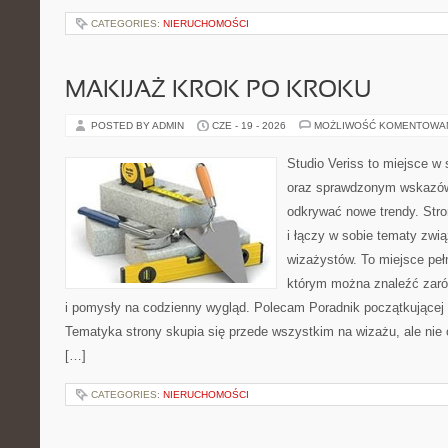
CATEGORIES:
NIERUCHOMOŚCI
MAKIJAŻ KROK PO KROKU
POSTED BY ADMIN
CZE - 19 - 2026
MOŻLIWOŚĆ KOMENTOWA
Studio Veriss to miejsce w 
oraz sprawdzonym wskazów
odkrywać nowe trendy. Stro
i łączy w sobie tematy zwi
wizażystów. To miejsce pełn
którym można znaleźć zarów
i pomysły na codzienny wygląd. Polecam Poradnik początkującej sty
Tematyka strony skupia się przede wszystkim na wizażu, ale nie 
[…]
CATEGORIES:
NIERUCHOMOŚCI