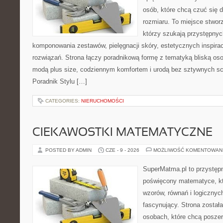
osób, które chcą czuć się d
rozmiaru. To miejsce stwor
którzy szukają przystępny
komponowania zestawów, pielęgnacji skóry, estetycznych inspira
rozwiązań. Strona łączy poradnikową formę z tematyką bliską oso
modą plus size, codziennym komfortem i urodą bez sztywnych 
Poradnik Stylu […]
CATEGORIES:
NIERUCHOMOŚCI
CIEKAWOSTKI MATEMATYCZNE
POSTED BY ADMIN
CZE - 9 - 2026
MOŻLIWOŚĆ KOMENTOWAN
SuperMatma.pl to przystępn
poświęcony matematyce, któ
wzorów, równań i logicznyc
fascynujący. Strona został
osobach, które chcą posze