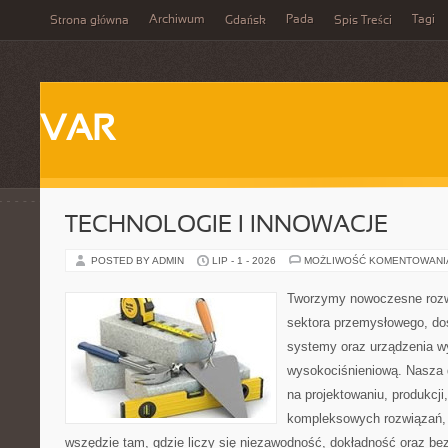
Archiwum
Pada
Tagi
Strona główna
Gdańsk
Spis Treści
VAR
TECHNOLOGIE I INNOWACJE
POSTED BY ADMIN
LIP - 1 - 2026
MOŻLIWOŚĆ KOMENTOWAN
Tworzymy nowoczesne rozw
sektora przemysłowego, do
systemy oraz urządzenia w
wysokociśnieniową. Nasza d
na projektowaniu, produkcji
kompleksowych rozwiązań, 
wszędzie tam, gdzie liczy się niezawodność, dokładność oraz 