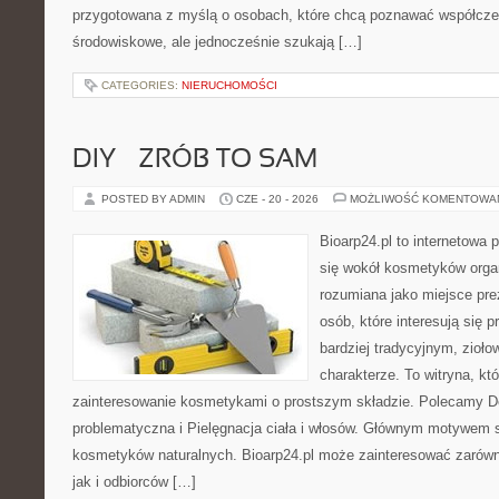
przygotowana z myślą o osobach, które chcą poznawać współcz
środowiskowe, ale jednocześnie szukają […]
CATEGORIES:
NIERUCHOMOŚCI
DIY – ZRÓB TO SAM
POSTED BY ADMIN
CZE - 20 - 2026
MOŻLIWOŚĆ KOMENTOWA
Bioarp24.pl to internetowa 
się wokół kosmetyków orga
rozumiana jako miejsce pre
osób, które interesują się
bardziej tradycyjnym, zioł
charakterze. To witryna, kt
zainteresowanie kosmetykami o prostszym składzie. Polecamy D
problematyczna i Pielęgnacja ciała i włosów. Głównym motywem st
kosmetyków naturalnych. Bioarp24.pl może zainteresować zarówn
jak i odbiorców […]