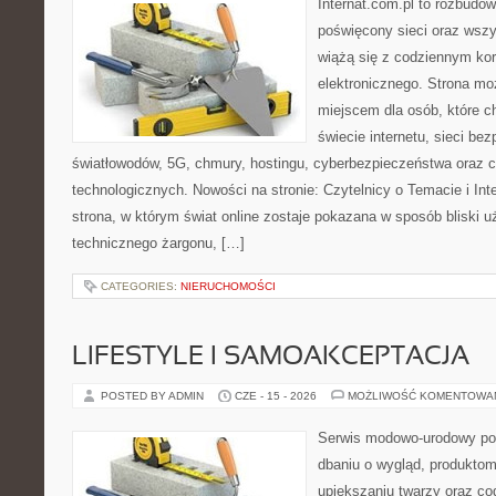
Internat.com.pl to rozbudo
poświęcony sieci oraz wszy
wiążą się z codziennym ko
elektronicznego. Strona m
miejscem dla osób, które 
świecie internetu, sieci b
światłowodów, 5G, chmury, hostingu, cyberbezpieczeństwa oraz 
technologicznych. Nowości na stronie: Czytelnicy o Temacie i Int
strona, w którym świat online zostaje pokazana w sposób bliski 
technicznego żargonu, […]
CATEGORIES:
NIERUCHOMOŚCI
LIFESTYLE I SAMOAKCEPTACJA
POSTED BY ADMIN
CZE - 15 - 2026
MOŻLIWOŚĆ KOMENTOWA
Serwis modowo-urodowy po
dbaniu o wygląd, produkt
upiększaniu twarzy oraz co