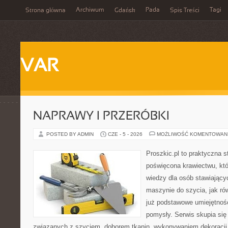
Archiwum
Pada
Tagi
Strona główna
Gdańsk
Spis Treści
VAR
NAPRAWY I PRZERÓBKI
POSTED BY ADMIN
CZE - 5 - 2026
MOŻLIWOŚĆ KOMENTOWAN
Proszkic.pl to praktyczna s
poświęcona krawiectwu, kt
wiedzy dla osób stawiający
maszynie do szycia, jak rów
już podstawowe umiejętnoś
pomysły. Serwis skupia si
związanych z szyciem, doborem tkanin, wykonywaniem dekoracji,