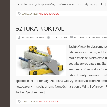
na wiele prostych sposobów, zarówno w kuchni tradycyjnej, jak i 
CATEGORIES:
NIERUCHOMOŚCI
SZTUKA KOKTAJLI
POSTED BY ADMIN
CZE - 6 - 2026
MOŻLIWOŚĆ KOMENTOWAN
TadzikPije.pl to obszerny p
odkrywania smaków, w któ
może znaleźć praktyczne tr
została stworzona z myślą 
zrozumieć różnorodność sm
gdzie tematy związane z a
sposób lekki. To tematyczna baza wiedzy, w którym podróże sma
nowoczesnym spojrzeniem. Nowości na stronie Wina i Winnice i P
TadzikPije.pl można […]
CATEGORIES:
NIERUCHOMOŚCI