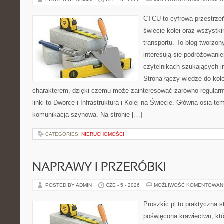
CTCU to cyfrowa przestrzeń
świecie kolei oraz wszystki
transportu. To blog tworzon
interesują się podróżowanie
czytelnikach szukających in
Strona łączy wiedzę do ko
charakterem, dzięki czemu może zainteresować zarówno regular
linki to Dworce i Infrastruktura i Kolej na Świecie. Główną osią t
komunikacja szynowa. Na stronie […]
CATEGORIES:
NIERUCHOMOŚCI
NAPRAWY I PRZERÓBKI
POSTED BY ADMIN
CZE - 5 - 2026
MOŻLIWOŚĆ KOMENTOWAN
Proszkic.pl to praktyczna s
poświęcona krawiectwu, kt