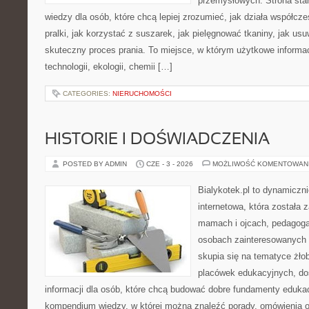
przemysłowych. Strona sta
wiedzy dla osób, które chcą lepiej zrozumieć, jak działa współcze
pralki, jak korzystać z suszarek, jak pielęgnować tkaniny, jak us
skuteczny proces prania. To miejsce, w którym użytkowe informac
technologii, ekologii, chemii […]
CATEGORIES:
NIERUCHOMOŚCI
HISTORIE I DOŚWIADCZENIA
POSTED BY ADMIN
CZE - 3 - 2026
MOŻLIWOŚĆ KOMENTOWAN
Bialykotek.pl to dynamiczni
internetowa, która została 
mamach i ojcach, pedagoga
osobach zainteresowanych 
skupia się na tematyce żło
placówek edukacyjnych, do
informacji dla osób, które chcą budować dobre fundamenty eduka
kompendium wiedzy, w której można znaleźć porady, omówienia o