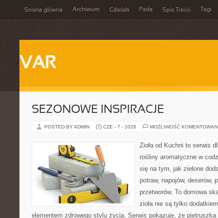
Archiwum
Pada
Tagi
Strona główna
Gdańsk
Spis Treści
VAR
SEZONOWE INSPIRACJE
POSTED BY ADMIN
CZE - 7 - 2026
MOŻLIWOŚĆ KOMENTOWAN
Zioła od Kuchni to serwis d
rośliny aromatyczne w codz
się na tym, jak zielone do
potraw, napojów, deserów,
przetworów. To domowa ska
zioła nie są tylko dodatkiem
elementem zdrowego stylu życia. Serwis pokazuje, że pietrusz