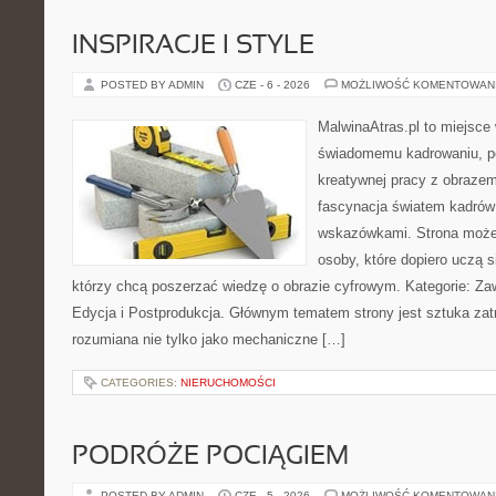
INSPIRACJE I STYLE
POSTED BY ADMIN
CZE - 6 - 2026
MOŻLIWOŚĆ KOMENTOWAN
MalwinaAtras.pl to miejsce
świadomemu kadrowaniu, po
kreatywnej pracy z obrazem.
fascynacja światem kadrów 
wskazówkami. Strona może
osoby, które dopiero uczą si
którzy chcą poszerzać wiedzę o obrazie cyfrowym. Kategorie: Zawó
Edycja i Postprodukcja. Głównym tematem strony jest sztuka zat
rozumiana nie tylko jako mechaniczne […]
CATEGORIES:
NIERUCHOMOŚCI
PODRÓŻE POCIĄGIEM
POSTED BY ADMIN
CZE - 5 - 2026
MOŻLIWOŚĆ KOMENTOWAN