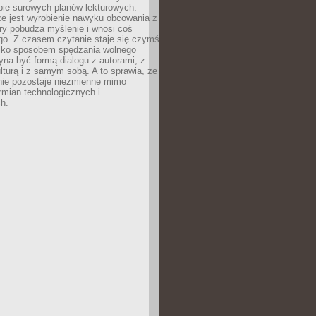
bie surowych planów lekturowych.
ze jest wyrobienie nawyku obcowania z
ry pobudza myślenie i wnosi coś
go. Z czasem czytanie staje się czymś
tylko sposobem spędzania wolnego
na być formą dialogu z autorami, z
kulturą i z samym sobą. A to sprawia, że
nie pozostaje niezmienne mimo
zmian technologicznych i
h.