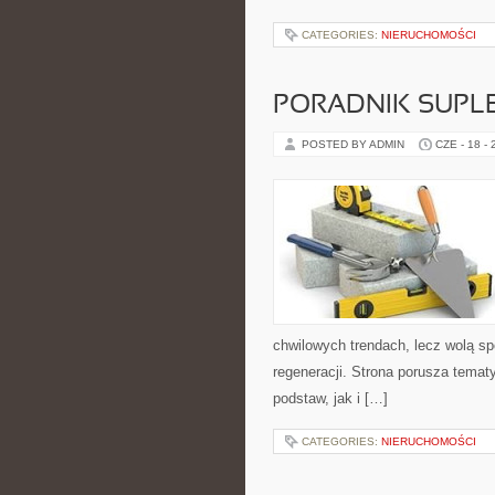
CATEGORIES:
NIERUCHOMOŚCI
PORADNIK SUPL
POSTED BY ADMIN
CZE - 18 -
chwilowych trendach, lecz wolą sp
regeneracji. Strona porusza tema
podstaw, jak i […]
CATEGORIES:
NIERUCHOMOŚCI