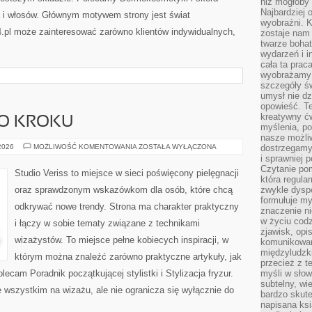
niż mogłoby 
Najbardziej 
a i włosów. Głównym motywem strony jest świat
wyobraźni. K
.pl może zainteresować zarówno klientów indywidualnych,
zostaje nam
twarze bohat
wydarzeń i i
cała ta prac
wyobrażamy s
szczegóły ś
umysł nie dz
opowieść. Te
kreatywny ć
PO KROKU
myślenia, p
nasze możliw
MAKIJAŻ
 2026
MOŻLIWOŚĆ KOMENTOWANIA
ZOSTAŁA WYŁĄCZONA
dostrzegamy 
KROK
i sprawniej 
PO
Czytanie po
KROKU
Studio Veriss to miejsce w sieci poświęcony pielęgnacji
która regula
oraz sprawdzonym wskazówkom dla osób, które chcą
zwykle dysp
formułuje my
odkrywać nowe trendy. Strona ma charakter praktyczny
znaczenie ni
w życiu cod
i łączy w sobie tematy związane z technikami
zjawisk, opi
wizażystów. To miejsce pełne kobiecych inspiracji, w
komunikowani
międzyludzk
którym można znaleźć zarówno praktyczne artykuły, jak
przecież z t
ecam Poradnik początkującej stylistki i Stylizacja fryzur.
myśli w słow
subtelny, wi
 wszystkim na wizażu, ale nie ogranicza się wyłącznie do
bardzo skut
napisana ksi