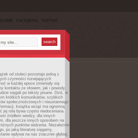
SCRIBE
FACEBOOK
TWITTER
ążek od stuleci pozostaje jedną z
ych czynności rozwijających
hoć w każdej epoce zmieniały się
y kontaktu ze słowem, jak i powody,
udzie sięgali po teksty pisane. Dziś, w
nym krótkich komunikatów, szybkich
iów społecznościowych i nieustannego
nformacji, książka wciąż ma ogromną
ć jej rola bywa często niedoceniana.
jest źródłem wiedzy, dla innych
m, dla jeszcze innych sposobem na
różnych punktów widzenia. Niezależnie
go, po jaką literaturę sięgamy,
ytanie wpływa na nas znacznie głębiej,