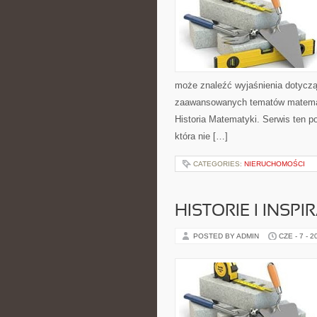
może znaleźć wyjaśnienia dotyczą
zaawansowanych tematów matemat
Historia Matematyki. Serwis ten p
która nie […]
CATEGORIES:
NIERUCHOMOŚCI
HISTORIE I INSP
POSTED BY ADMIN
CZE - 7 - 2