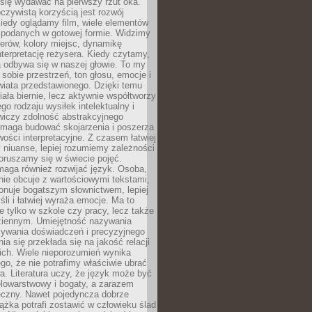
się wydawać na pierwszy rzut oka.
oczywistą korzyścią jest rozwój
iedy oglądamy film, wiele elementów
 podanych w gotowej formie. Widzimy
erów, kolory miejsc, dynamikę
nterpretację reżysera. Kiedy czytamy,
a odbywa się w naszej głowie. To my
obie przestrzeń, ton głosu, emocje i
wiata przedstawionego. Dzięki temu
iała biernie, lecz aktywnie współtworzy
go rodzaju wysiłek intelektualny i
wiczy zdolność abstrakcyjnego
omaga budować skojarzenia i poszerza
ości interpretacyjne. Z czasem łatwiej
niuanse, lepiej rozumiemy zależności
poruszamy się w świecie pojęć.
maga również rozwijać język. Osoba,
rnie obcuje z wartościowymi tekstami,
onuje bogatszym słownictwem, lepiej
śli i łatwiej wyraża emocje. Ma to
e tylko w szkole czy pracy, lecz także
ziennym. Umiejętność nazywania
sywania doświadczeń i precyzyjnego
a się przekłada się na jakość relacji
ich. Wiele nieporozumień wynika
ego, że nie potrafimy właściwie ubrać
a. Literatura uczy, że język może być
elowarstwowy i bogaty, a zarazem
eczny. Nawet pojedyncza dobrze
ążka potrafi zostawić w człowieku ślad