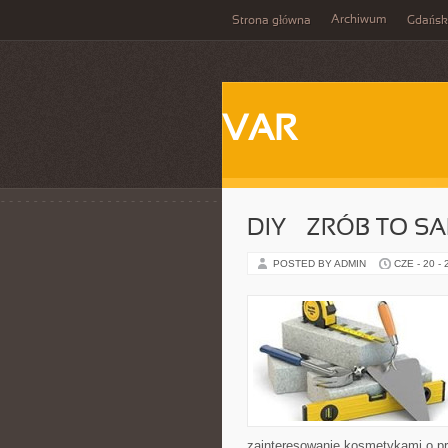
Archiwum
Strona główna
Gdańsk
VAR
DIY – ZRÓB TO S
POSTED BY ADMIN
CZE - 20 -
zainteresowanie kosmetykami o p