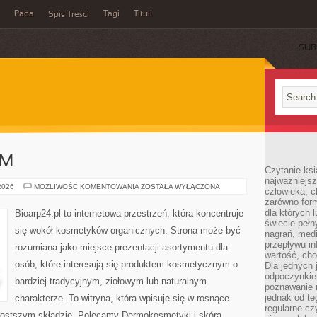
Pada
Tagi
Tituli
Spis Treści
SUB
AM
Czytanie ksi
najważniejsz
DIY
 2026
MOŻLIWOŚĆ KOMENTOWANIA
ZOSTAŁA WYŁĄCZONA
człowieka, c
–
zarówno form
ZRÓB
TO
dla których l
Bioarp24.pl to internetowa przestrzeń, która koncentruje
SAM
świecie peł
się wokół kosmetyków organicznych. Strona może być
nagrań, med
przepływu i
rozumiana jako miejsce prezentacji asortymentu dla
wartość, cho
osób, które interesują się produktem kosmetycznym o
Dla jednych 
odpoczynkie
bardziej tradycyjnym, ziołowym lub naturalnym
poznawanie 
jednak od te
charakterze. To witryna, która wpisuje się w rosnące
regularne cz
rostszym składzie. Polecamy Dermokosmetyki i skóra