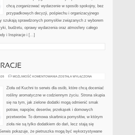
chcą zorganizować wydarzenie w sposób spokojny, bez
przypadkowych decyzji, pośpiechu i organizacyjnego
órzy szukają sprawdzonych pomysłów związanych z wyborem
uzyki, budżetu, oprawy wydarzenia oraz atmosfery całego
dy i Inspiracje i […]
RACJE
SEZONOWE
026
MOŻLIWOŚĆ KOMENTOWANIA
ZOSTAŁA WYŁĄCZONA
INSPIRACJE
Zioła od Kuchni to serwis dla osób, które chcą doceniać
rośliny aromatyczne w codziennym życiu. Strona skupia
się na tym, jak zielone dodatki mogą odmienić smak
potraw, napojów, deserów, przekąsek i domowych
przetworów. To domowa skarbnica pomysłów, w którym
zioła nie są tylko dodatkiem do dań, lecz stają się
Serwis pokazuje, że pietruszka mogą być wykorzystywane