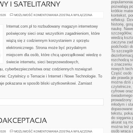
popularnonau
WY I SATELITARNY
pozwalają po
krótkie mate
INTERNET
kontekst, po
 2026
MOŻLIWOŚĆ KOMENTOWANIA
ZOSTAŁA WYŁĄCZONA
RADIOWY
refleksji. D
I
historię, go
SATELITARNY
Internat.com.pl to rozbudowany magazyn internetowy
naukę. Nawe
szczegółów,
poświęcony sieci oraz wszystkim zagadnieniom, które
wiedzą kszta
wiążą się z codziennym korzystaniem z sprzętu
zaczyna zada
podchodzi do
elektronicznego. Strona może być przydatnym
To szczegól
miejscem dla osób, które chcą uporządkować wiedzę o
dezinformacj
rozchodzą s
świecie internetu, sieci bezprzewodowych,
o znaczeniu 
nowych techn
gu, cyberbezpieczeństwa oraz codziennych rozwiązań
Część osób u
nie: Czytelnicy o Temacie i Internet i Nowe Technologie. To
ale prawda j
można dziś z
taje pokazana w sposób bliski użytkownikowi. Zamiast
czytelnicze, 
cyfrowe oraz
świadomego 
prowadzony
młodym i st
dopasowane 
tekstu, poka
do sięgania 
MOAKCEPTACJA
akurat są m
można też p
osób wraca d
LIFESTYLE
 2026
MOŻLIWOŚĆ KOMENTOWANIA
ZOSTAŁA WYŁĄCZONA