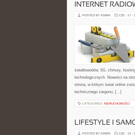
INTERNET RADIO
POSTED BY ADMIN
CZE - 17 -
światłowodów, 5G, chmury, hostin
technologicznych. Nowości na stro
strona, w którym świat online zos
technicznego żargonu, […]
CATEGORIES:
NIERUCHOMOŚCI
LIFESTYLE I SA
POSTED BY ADMIN
CZE - 15 -