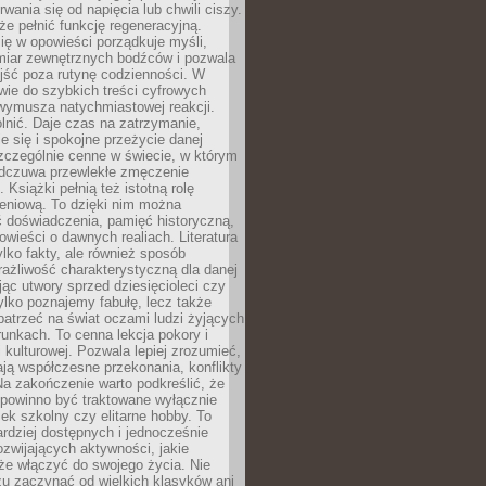
rwania się od napięcia lub chwili ciszy.
e pełnić funkcję regeneracyjną.
ię w opowieści porządkuje myśli,
iar zewnętrznych bodźców i pozwala
jść poza rutynę codzienności. W
wie do szybkich treści cyfrowych
 wymusza natychmiastowej reakcji.
nić. Daje czas na zatrzymanie,
e się i spokojne przeżycie danej
 szczególnie cenne w świecie, w którym
odczuwa przewlekłe zmęczenie
 Książki pełnią też istotną rolę
eniową. To dzięki nim można
 doświadczenia, pamięć historyczną,
powieści o dawnych realiach. Literatura
tylko fakty, ale również sposób
rażliwość charakterystyczną dla danej
jąc utwory sprzed dziesięcioleci czy
 tylko poznajemy fabułę, lecz także
atrzeć na świat oczami ludzi żyjących
unkach. To cenna lekcja pokory i
kulturowej. Pozwala lepiej zrozumieć,
ją współczesne przekonania, konflikty
Na zakończenie warto podkreślić, że
 powinno być traktowane wyłącznie
ek szkolny czy elitarne hobby. To
ardziej dostępnych i jednocześnie
rozwijających aktywności, jakie
że włączyć do swojego życia. Nie
zu zaczynać od wielkich klasyków ani