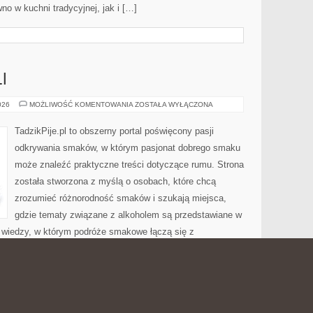
no w kuchni tradycyjnej, jak i […]
I
SZTUKA
026
MOŻLIWOŚĆ KOMENTOWANIA
ZOSTAŁA WYŁĄCZONA
KOKTAJLI
TadzikPije.pl to obszerny portal poświęcony pasji
odkrywania smaków, w którym pasjonat dobrego smaku
może znaleźć praktyczne treści dotyczące rumu. Strona
została stworzona z myślą o osobach, które chcą
zrozumieć różnorodność smaków i szukają miejsca,
gdzie tematy związane z alkoholem są przedstawiane w
 wiedzy, w którym podróże smakowe łączą się z
 na stronie Wina i Winnice i Piwa Świata. Na stronie