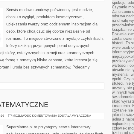
I
spokoju, ode
SAMOAKCEPTACJA
Czytanie moż
Serwis modowo-urodowy poświęcony jest modzie,
Zanurzenie s
odsuwa nadm
dbaniu o wygląd, produktom kosmetycznym,
na chwilę wy
upiększaniu twarzy oraz codziennym inspiracjom dla
przeciwieńst
książka nie
osób, które chcą czuć się dobrze niezależnie od
Pozwala zwol
rozmiaru. To miejsce stworzone z myślą o czytelnikach,
zastanowieni
historii. To
którzy szukają przystępnych porad dotyczących
wiele osób 
informacyjne.
ji skóry, estetycznych inspiracji oraz kosmetycznych
międzypokol
wą formę z tematyką bliską osobom, które interesują się
przekazywać
wartości i o
ortem i urodą bez sztywnych schematów. Polecamy
utrwala nie 
myślenia i w
epoki. Czyta
stuleci, nie
uczymy się p
w innych war
świadomości 
skąd wyrasta
ATEMATYCZNE
i marzenia. 
czytanie nie
jako obowiąz
CIEKAWOSTKI
026
MOŻLIWOŚĆ KOMENTOWANIA
ZOSTAŁA WYŁĄCZONA
MATEMATYCZNE
jedna z najb
najbardziej 
SuperMatma.pl to przystępny serwis internetowy
człowiek mo
trzeba od ra