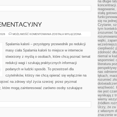
na długie lat
koncentracji
reagowanie, 
stałą gotowo
funkcjonowan
się na jedne
EMENTACYJNY
Czytanie, sz
tym kontekśc
zrozumieć fa
PORADNIK
 2026
MOŻLIWOŚĆ KOMENTOWANIA
ZOSTAŁA WYŁĄCZONA
rozumowania 
SUPLEMENTACYJNY
wątki, zapa
Spalarnia kalorii – przystępny przewodnik po redukcji
wcześniejsz
cierpliwość
masy ciała Spalarnia kalorii to miejsce w internecie
zdolność dłu
niemal w każ
stworzony z myślą o osobach, które chcą poznać temat
wspomnieć o
redukcji wagi i szukają praktycznych informacji
literatura p
perspektywy 
podanych w ludzki sposób. To przestrzeń dla
nas odmienn
czytelników, którzy nie chcą opierać się wyłącznie na
lękach, marz
rozumieć zł
ojrzeć na zdrowy styl życia szerzej: przez pryzmat
doświadczen
wrażliwość.
ty, które mogą zainteresować zarówno osoby szukające
nie jest cza
wynikają z t
wiemy wszyst
źródłem rozr
Uczy, że za 
z własnym d
znaczenie w