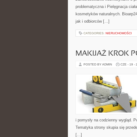
problematyczna i Pielęgnacja ciał
kosmetyków naturalnych. Bioarp24
jak i odbiorców […]
CATEGORIES:
NIERUCHOMOŚCI
MAKIJAŻ KROK 
POSTED BY ADMIN
CZE - 19 -
i pomysły na codzienny wygląd. Pol
Tematyka strony skupia się przede
[…]