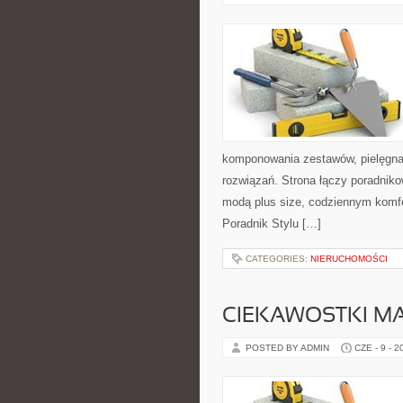
komponowania zestawów, pielęgnac
rozwiązań. Strona łączy poradniko
modą plus size, codziennym komf
Poradnik Stylu […]
CATEGORIES:
NIERUCHOMOŚCI
CIEKAWOSTKI M
POSTED BY ADMIN
CZE - 9 - 2