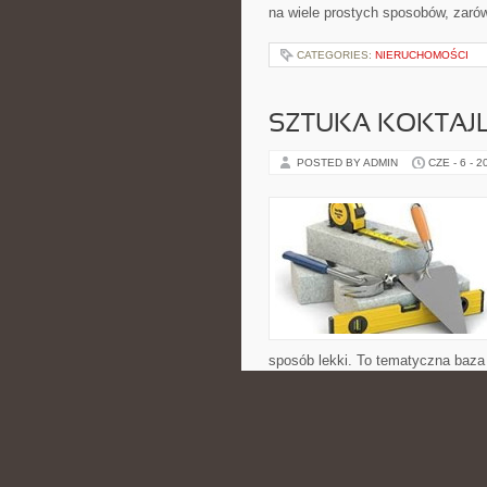
na wiele prostych sposobów, zarów
CATEGORIES:
NIERUCHOMOŚCI
SZTUKA KOKTAJL
POSTED BY ADMIN
CZE - 6 - 2
sposób lekki. To tematyczna baza
nowoczesnym spojrzeniem. Nowości
TadzikPije.pl można […]
CATEGORIES:
NIERUCHOMOŚCI