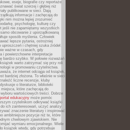
kowe, eseje, biografie czy reportaże
znawać świat szerzej i głębiej niż
riały publikowane w sieci. Dają
rządkują informacje i zachęcają do
zięki nim można lepiej zrozumieć
spodarkę, psychologię, kulturę czy
t jeśli nie zapamiętamy wszystkich
 samo obcowanie z uporządkowaną
łtuje sposób myślenia. Człowiek
wać lepsze pytania, ostrożniej
 uproszczeń i chętniej szuka źródeł.
nie ważne w czasach, gdy
a i powierzchowne interpretacje
ię bardzo szybko. W połowie rozważań
książek warto zatrzymać się przy roli
ologii w promowaniu czytelnictwa.
waża, że internet odciąga od książek,
est bardziej złożona. To właśnie w sieci
naleźć liczne recenzje, kluby
dyskusje o literaturze, biblioteki
 miejsca, które zachęcają do
wyboru wartościowych treści. Dobrze
portal edukacyjny
może pomóc
arszym czytelnikom odkrywać książki
do ich zainteresowań, uczyć analizy
zywać znaczenie literatury i inspirować
po ambitniejsze pozycje niż te, które
odnym chwilowym zjawiskiem. Nie
omijać wymiaru emocjonalnego. Wiele
o książek wtedy, gdy potrzebuje