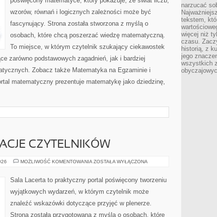
poświęcony matematyce, który pokazuje, że świat liczb,
narzucać so
wzorów, równań i logicznych zależności może być
Najważniejs
tekstem, któ
fascynujący. Strona została stworzona z myślą o
wartościowe
więcej niż 
osobach, które chcą poszerzać wiedzę matematyczną.
czasu. Zaczy
To miejsce, w którym czytelnik szukający ciekawostek
historią, z 
jego znacze
ce zarówno podstawowych zagadnień, jak i bardziej
wszystkich 
ycznych. Zobacz także Matematyka na Egzaminie i
obyczajowyc
ortal matematyczny prezentuje matematykę jako dziedzinę,
IRACJE CZYTELNIKÓW
HISTORIE
026
MOŻLIWOŚĆ KOMENTOWANIA
ZOSTAŁA WYŁĄCZONA
I
INSPIRACJE
CZYTELNIKÓW
Sala Lacerta to praktyczny portal poświęcony tworzeniu
wyjątkowych wydarzeń, w którym czytelnik może
znaleźć wskazówki dotyczące przyjęć w plenerze.
Strona została przygotowana z myślą o osobach, które