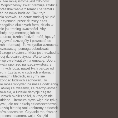
a. Nie mniej istotna jest zdolność
. Współczesny świat premiuje szybkie
przeskakiwanie z tematu na temat i
ść na nowy bodziec. Taki tryb
ia sprawia, że coraz trudniej skupić
j czynności przez dłuższy czas.
czególnie dłuższych form, działa w
ie jak trening uważności. Aby
bułę, argumentację lub tok
autora, trzeba śledzić treść, łączyć
miętywać szczegóły i powracać do
ych informacji. To wszystko wzmacnia
 poznawczą i pomaga odbudować
ższego skupienia, która jest niezbędna
dej dziedzinie życia. Warto także
 wpływie książek na empatię. Dobra
ozwala spojrzeć na rzeczywistość z
innych ludzi, nawet tych bardzo od
ych. Czytając o cudzych wyborach,
eniach i błędach, uczymy się
ożoność ludzkich zachowań. To
ie może wpływać na naszą codzienną
 Łatwiej zauważamy, że rzeczywistość
rno-biała, a ludzkie decyzje często
rudnych okoliczności, o których nie
kiego. Literatura bywa więc nie tylko
ywki, ale też szkołą człowieczeństwa.
każdą historią stoi konkretny człowiek
oświadczeniem. Czytanie ma również
 procesie samorozwoju. Książki