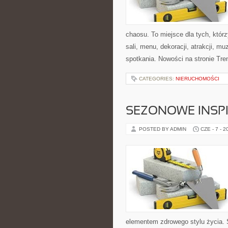
chaosu. To miejsce dla tych, kt
sali, menu, dekoracji, atrakcji, m
spotkania. Nowości na stronie Tren
CATEGORIES:
NIERUCHOMOŚCI
SEZONOWE INSPI
POSTED BY ADMIN
CZE - 7 - 2
elementem zdrowego stylu życia. 