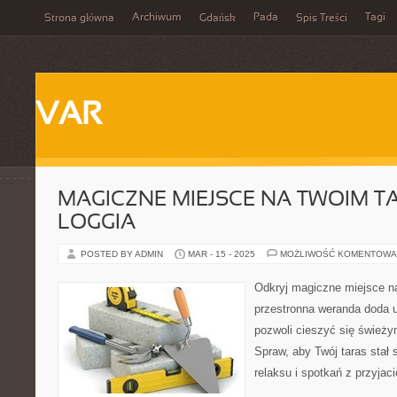
Archiwum
Pada
Tagi
Strona główna
Gdańsk
Spis Treści
VAR
MAGICZNE MIEJSCE NA TWOIM TA
LOGGIA
POSTED BY ADMIN
MAR - 15 - 2025
MOŻLIWOŚĆ KOMENTOWA
Odkryj magiczne miejsce na 
przestronna weranda doda 
pozwoli cieszyć się świeży
Spraw, aby Twój taras stał
relaksu i spotkań z przyjaci