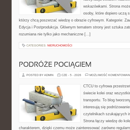
wskazówkami. Strona może
osoby, które dopiero uczą si
którzy chcą poszerzać wiedzę o obrazie cyfrowym. Kategorie: Zawó
Edycja i Postprodukcja. Głównym tematem strony jest sztuka zat
rozumiana nie tylko jako mechaniczne […]
CATEGORIES:
NIERUCHOMOŚCI
PODRÓŻE POCIĄGIEM
POSTED BY ADMIN
CZE - 5 - 2026
MOŻLIWOŚĆ KOMENTOWAN
CTCU to cyfrowa przestrzeń
świecie kolei oraz wszystki
transportu. To blog tworzon
interesują się podróżowanie
czytelnikach szukających in
Strona łączy wiedzę do ko
charakterem, dzięki czemu może zainteresować zarówno regular