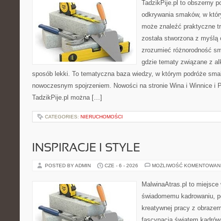
TadzikPije.pl to obszerny p
odkrywania smaków, w któ
może znaleźć praktyczne tr
została stworzona z myślą 
zrozumieć różnorodność sm
gdzie tematy związane z a
sposób lekki. To tematyczna baza wiedzy, w którym podróże sma
nowoczesnym spojrzeniem. Nowości na stronie Wina i Winnice i P
TadzikPije.pl można […]
CATEGORIES:
NIERUCHOMOŚCI
INSPIRACJE I STYLE
POSTED BY ADMIN
CZE - 6 - 2026
MOŻLIWOŚĆ KOMENTOWAN
MalwinaAtras.pl to miejsce
świadomemu kadrowaniu, po
kreatywnej pracy z obrazem.
fascynacja światem kadrów 