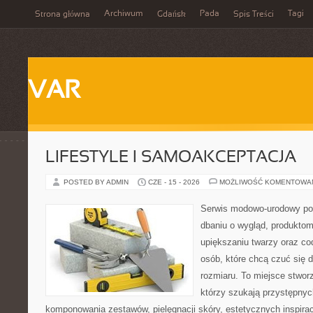
Archiwum
Pada
Tagi
Strona główna
Gdańsk
Spis Treści
VAR
LIFESTYLE I SAMOAKCEPTACJA
POSTED BY ADMIN
CZE - 15 - 2026
MOŻLIWOŚĆ KOMENTOWA
Serwis modowo-urodowy po
dbaniu o wygląd, produkt
upiększaniu twarzy oraz co
osób, które chcą czuć się d
rozmiaru. To miejsce stwor
którzy szukają przystępny
komponowania zestawów, pielęgnacji skóry, estetycznych inspira