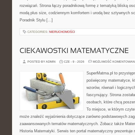
rozwiązań. Strona łączy poradnikową formę z tematyką bliską oso
modą plus size, codziennym komfortem i urodą bez sztywnych 
Poradnik Stylu […]
CATEGORIES:
NIERUCHOMOŚCI
CIEKAWOSTKI MATEMATYCZNE
POSTED BY ADMIN
CZE - 9 - 2026
MOŻLIWOŚĆ KOMENTOWAN
SuperMatma.pl to przystępn
poświęcony matematyce, któ
wzorów, równań i logicznyc
fascynujący. Strona został
osobach, które chcą posze
To miejsce, w którym czyte
może znaleźć wyjaśnienia dotyczące zarówno podstawowych zagad
zaawansowanych tematów matematycznych. Zobacz także Matem
Historia Matematyki. Serwis ten portal matematyczny prezentuje