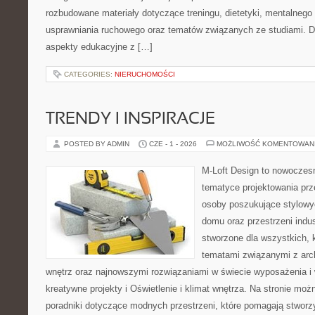
rozbudowane materiały dotyczące treningu, dietetyki, mentalneg
usprawniania ruchowego oraz tematów związanych ze studiami. Dz
aspekty edukacyjne z […]
CATEGORIES:
NIERUCHOMOŚCI
TRENDY I INSPIRACJE
POSTED BY ADMIN
CZE - 1 - 2026
MOŻLIWOŚĆ KOMENTOWAN
M-Loft Design to nowoczes
tematyce projektowania prze
osoby poszukujące stylowy
domu oraz przestrzeni indus
stworzone dla wszystkich, k
tematami związanymi z arc
wnętrz oraz najnowszymi rozwiązaniami w świecie wyposażenia i 
kreatywne projekty i Oświetlenie i klimat wnętrza. Na stronie mo
poradniki dotyczące modnych przestrzeni, które pomagają stwor