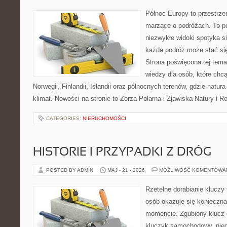
Północ Europy to przestrze
marzące o podróżach. To pó
niezwykłe widoki spotyka s
każda podróż może stać się
Strona poświęcona tej tema
wiedzy dla osób, które chc
Norwegii, Finlandii, Islandii oraz północnych terenów, gdzie natur
klimat. Nowości na stronie to Zorza Polarna i Zjawiska Natury i 
CATEGORIES:
NIERUCHOMOŚCI
HISTORIE I PRZYPADKI Z DRÓG
POSTED BY ADMIN
MAJ - 21 - 2026
MOŻLIWOŚĆ KOMENTOWA
Rzetelne dorabianie kluczy 
osób okazuje się konieczn
momencie. Zgubiony klucz 
kluczyk samochodowy, niedz