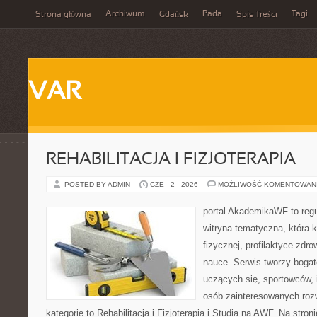
Archiwum
Pada
Tagi
Strona główna
Gdańsk
Spis Treści
VAR
REHABILITACJA I FIZJOTERAPIA
POSTED BY ADMIN
CZE - 2 - 2026
MOŻLIWOŚĆ KOMENTOWAN
portal AkademikaWF to reg
witryna tematyczna, która k
fizycznej, profilaktyce zdrow
nauce. Serwis tworzy bogate
uczących się, sportowców, 
osób zainteresowanych ro
kategorie to Rehabilitacja i Fizjoterapia i Studia na AWF. Na stro