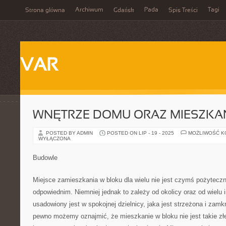
Archiwum
Pada
Tagi
Strona główna
Gdańsk
Spis Treści
VAR
WNĘTRZE DOMU ORAZ MIESZKA
POSTED BY ADMIN
POSTED ON LIP - 19 - 2025
MOŻLIWOŚĆ 
WYŁĄCZONA
Budowle
Miejsce zamieszkania w bloku dla wielu nie jest czymś pożytecz
odpowiednim. Niemniej jednak to zależy od okolicy oraz od wielu i
usadowiony jest w spokojnej dzielnicy, jaka jest strzeżona i zamk
pewno możemy oznajmić, że mieszkanie w bloku nie jest takie zł