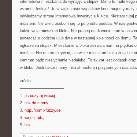
internetowa mieszkania do wynajęcia słupsk. Mimo to mało kogo s
wzorce. Jeśli już, to w większości wypadków konstruujemy mał
odwiedzamy stronę internetową Inwestycje Kielce. Niestety tutaj p
miastem. Nie wielu osobom się to po prostu podoba. W następst
ludzie wola mieszkań bloku. Nie pragną co dziennie stać w obsze
powracać o godzinę ulub dwie w następnej kolejności do domu. T
ogłoszenia słupsk. Mieszkanie w bloku zezwala nam na prędkie do
mieście. Nie ma co ukrywać, ale wiele mieszkań bloku znajduje 
centrum bądź niesłychanie niedaleko. To akurat jest dodatek ora
w bloku. Jeśli także mamy miła atmosferę i przyjemnych sąsiadó
źródło:
———————————
1.
przeczytaj więcej
2.
link do strony
3.
http://comixfuzzy.de
4.
więcej tutaj
5.
link
CATEGORIES:
IRISHROOTS