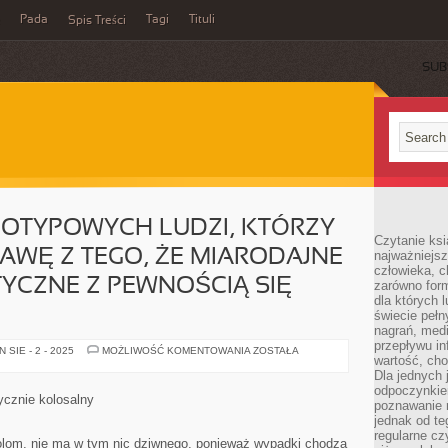
Pada
Tagi
Tituli
Spis Treści
SUB
EOTYPOWYCH LUDZI, KTÓRZY
Czytanie ksi
RAWĘ Z TEGO, ŻE MIARODAJNE
najważniejsz
człowieka, c
YCZNE Z PEWNOŚCIĄ SIĘ
zarówno form
dla których l
świecie peł
nagrań, med
przepływu i
WIELE
SIE - 2 - 2025
MOŻLIWOŚĆ KOMENTOWANIA
ZOSTAŁA
wartość, cho
DLA
STEREOTYPOWYCH
Dla jednych 
LUDZI,
odpoczynkie
KTÓRZY
ycznie kolosalny
poznawanie 
ZDAJĄ
SOBIE
jednak od te
SPRAWĘ
regularne cz
Z
olom, nie ma w tym nic dziwnego, ponieważ wypadki chodzą