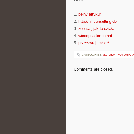
———————————
1.
pełny artykuł
2.
http://hli-consulting.de
3.
zobacz, jak to działa
4.
więcej na ten temat
5.
przeczytaj całość
CATEGORIES:
SZTUKA I FOTOGRAF
Comments are closed.