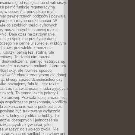
rwania się od napięcia lub chwili ciszy.
e pełnić funkcję regeneracyjną.
ię w opowieści porządkuje myśli,
iar zewnętrznych bodźców i pozwala
jść poza rutynę codzienności. W
wie do szybkich treści cyfrowych
 wymusza natychmiastowej reakcji.
nić. Daje czas na zatrzymanie,
e się i spokojne przeżycie danej
 szczególnie cenne w świecie, w którym
odczuwa przewlekłe zmęczenie
 Książki pełnią też istotną rolę
eniową. To dzięki nim można
 doświadczenia, pamięć historyczną,
powieści o dawnych realiach. Literatura
tylko fakty, ale również sposób
rażliwość charakterystyczną dla danej
jąc utwory sprzed dziesięcioleci czy
 tylko poznajemy fabułę, lecz także
atrzeć na świat oczami ludzi żyjących
unkach. To cenna lekcja pokory i
kulturowej. Pozwala lepiej zrozumieć,
ją współczesne przekonania, konflikty
Na zakończenie warto podkreślić, że
 powinno być traktowane wyłącznie
ek szkolny czy elitarne hobby. To
ardziej dostępnych i jednocześnie
rozwijających aktywności, jakie
że włączyć do swojego życia. Nie
zu zaczynać od wielkich klasyków ani