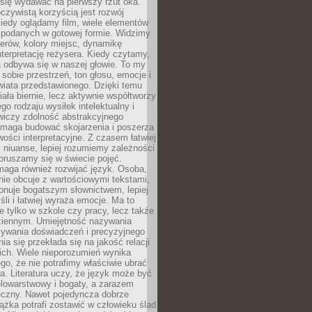
się wydawać na pierwszy rzut oka.
oczywistą korzyścią jest rozwój
iedy oglądamy film, wiele elementów
 podanych w gotowej formie. Widzimy
erów, kolory miejsc, dynamikę
nterpretację reżysera. Kiedy czytamy,
a odbywa się w naszej głowie. To my
obie przestrzeń, ton głosu, emocje i
wiata przedstawionego. Dzięki temu
iała biernie, lecz aktywnie współtworzy
go rodzaju wysiłek intelektualny i
wiczy zdolność abstrakcyjnego
omaga budować skojarzenia i poszerza
ości interpretacyjne. Z czasem łatwiej
niuanse, lepiej rozumiemy zależności
poruszamy się w świecie pojęć.
maga również rozwijać język. Osoba,
rnie obcuje z wartościowymi tekstami,
onuje bogatszym słownictwem, lepiej
śli i łatwiej wyraża emocje. Ma to
e tylko w szkole czy pracy, lecz także
ziennym. Umiejętność nazywania
sywania doświadczeń i precyzyjnego
a się przekłada się na jakość relacji
ich. Wiele nieporozumień wynika
ego, że nie potrafimy właściwie ubrać
a. Literatura uczy, że język może być
elowarstwowy i bogaty, a zarazem
eczny. Nawet pojedyncza dobrze
ążka potrafi zostawić w człowieku ślad