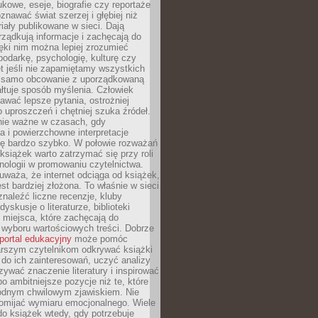
kowe, eseje, biografie czy reportaże
znawać świat szerzej i głębiej niż
riały publikowane w sieci. Dają
rządkują informacje i zachęcają do
zięki nim można lepiej zrozumieć
spodarkę, psychologię, kulturę czy
t jeśli nie zapamiętamy wszystkich
 samo obcowanie z uporządkowaną
łtuje sposób myślenia. Człowiek
wać lepsze pytania, ostrożniej
 uproszczeń i chętniej szuka źródeł.
nie ważne w czasach, gdy
a i powierzchowne interpretacje
ię bardzo szybko. W połowie rozważań
książek warto zatrzymać się przy roli
ologii w promowaniu czytelnictwa.
waża, że internet odciąga od książek,
est bardziej złożona. To właśnie w sieci
naleźć liczne recenzje, kluby
dyskusje o literaturze, biblioteki
 miejsca, które zachęcają do
wyboru wartościowych treści. Dobrze
portal edukacyjny
może pomóc
arszym czytelnikom odkrywać książki
do ich zainteresowań, uczyć analizy
zywać znaczenie literatury i inspirować
po ambitniejsze pozycje niż te, które
odnym chwilowym zjawiskiem. Nie
omijać wymiaru emocjonalnego. Wiele
o książek wtedy, gdy potrzebuje