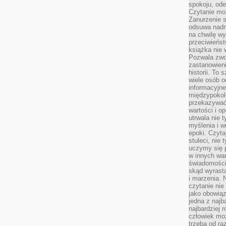
spokoju, ode
Czytanie moż
Zanurzenie s
odsuwa nadm
na chwilę wy
przeciwieńst
książka nie
Pozwala zwol
zastanowieni
historii. To
wiele osób 
informacyjne.
międzypokol
przekazywać
wartości i o
utrwala nie 
myślenia i w
epoki. Czyta
stuleci, nie
uczymy się p
w innych war
świadomości 
skąd wyrasta
i marzenia. 
czytanie nie
jako obowiąz
jedna z najb
najbardziej 
człowiek mo
trzeba od ra