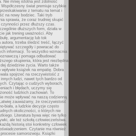
a. Nie mniej istotna jest zdolność
. Współczesny świat premiuje szybkie
przeskakiwanie z tematu na temat i
ść na nowy bodziec. Taki tryb
ia sprawia, że coraz trudniej skupić
j czynności przez dłuższy czas.
czególnie dłuższych form, działa w
ie jak trening uważności. Aby
bułę, argumentację lub tok
autora, trzeba śledzić treść, łączyć
miętywać szczegóły i powracać do
ych informacji. To wszystko wzmacnia
 poznawczą i pomaga odbudować
ższego skupienia, która jest niezbędna
dej dziedzinie życia. Warto także
 wpływie książek na empatię. Dobra
ozwala spojrzeć na rzeczywistość z
innych ludzi, nawet tych bardzo od
ych. Czytając o cudzych wyborach,
eniach i błędach, uczymy się
ożoność ludzkich zachowań. To
ie może wpływać na naszą codzienną
 Łatwiej zauważamy, że rzeczywistość
rno-biała, a ludzkie decyzje często
rudnych okoliczności, o których nie
kiego. Literatura bywa więc nie tylko
ywki, ale też szkołą człowieczeństwa.
każdą historią stoi konkretny człowiek
oświadczeniem. Czytanie ma również
 procesie samorozwoju. Książki