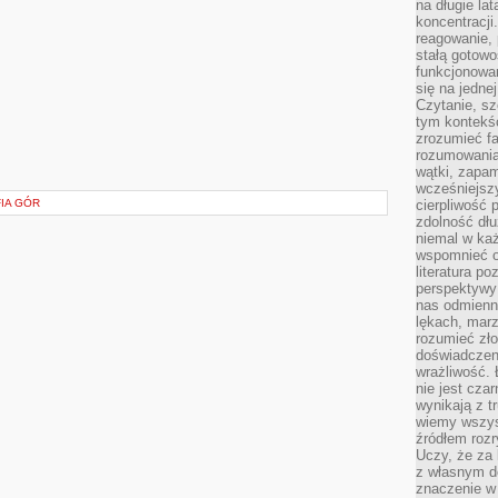
na długie lat
koncentracji
reagowanie, 
stałą gotowo
funkcjonowan
się na jedne
Czytanie, sz
tym kontekśc
zrozumieć fa
rozumowania 
wątki, zapa
wcześniejsz
IA GÓR
cierpliwość
zdolność dłu
niemal w każ
wspomnieć o
literatura p
perspektywy 
nas odmienn
lękach, marz
rozumieć zł
doświadczen
wrażliwość.
nie jest cza
wynikają z t
wiemy wszyst
źródłem rozr
Uczy, że za 
z własnym d
znaczenie w