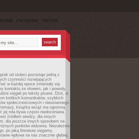
SCRIBE
FACEBOOK
TWITTER
ążek od stuleci pozostaje jedną z
ych czynności rozwijających
hoć w każdej epoce zmieniały się
y kontaktu ze słowem, jak i powody,
udzie sięgali po teksty pisane. Dziś, w
nym krótkich komunikatów, szybkich
iów społecznościowych i nieustannego
nformacji, książka wciąż ma ogromną
ć jej rola bywa często niedoceniana.
jest źródłem wiedzy, dla innych
m, dla jeszcze innych sposobem na
różnych punktów widzenia. Niezależnie
go, po jaką literaturę sięgamy,
ytanie wpływa na nas znacznie głębiej,