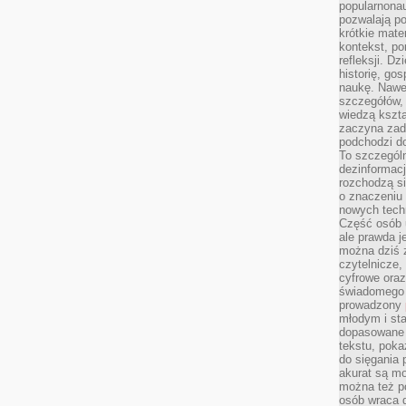
popularnonau
pozwalają po
krótkie mate
kontekst, po
refleksji. D
historię, go
naukę. Nawe
szczegółów,
wiedzą kszta
zaczyna zada
podchodzi do
To szczegól
dezinformacj
rozchodzą s
o znaczeniu 
nowych techn
Część osób u
ale prawda j
można dziś z
czytelnicze, 
cyfrowe oraz
świadomego 
prowadzony
młodym i st
dopasowane 
tekstu, poka
do sięgania 
akurat są m
można też p
osób wraca d