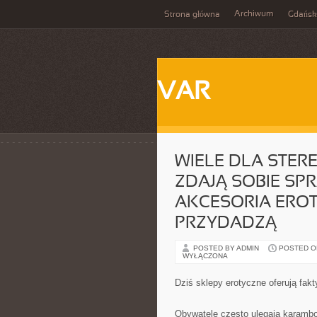
Archiwum
Strona główna
Gdańsk
VAR
WIELE DLA STER
ZDAJĄ SOBIE SP
AKCESORIA EROT
PRZYDADZĄ
POSTED BY ADMIN
POSTED ON 
WYŁĄCZONA
Dziś sklepy erotyczne oferują fakt
Obywatele często ulegają karamb