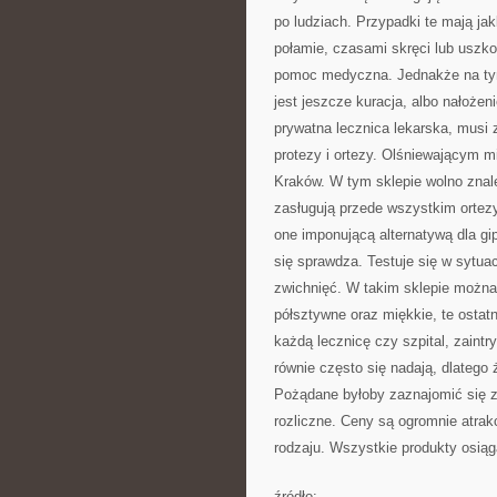
po ludziach. Przypadki te mają ja
połamie, czasami skręci lub uszko
pomoc medyczna. Jednakże na tym 
jest jeszcze kuracja, albo nałoże
prywatna lecznica lekarska, musi 
protezy i ortezy. Olśniewającym 
Kraków. W tym sklepie wolno znal
zasługują przede wszystkim ortez
one imponującą alternatywą dla gi
się sprawdza. Testuje się w sytuac
zwichnięć. W takim sklepie można
półsztywne oraz miękkie, te ostat
każdą lecznicę czy szpital, zaintr
równie często się nadają, dlatego 
Pożądane byłoby zaznajomić się z 
rozliczne. Ceny są ogromnie atrakc
rodzaju. Wszystkie produkty osiąg
źródło: