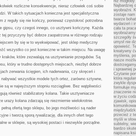
TEGO,
niż mogłoby 
ŻE
Najbardziej 
kkolwiek rozliczne konsekwencje, nieraz człowiek coś sobie
MIARODAJNE
wyobraźni. K
AKCESORIA
dzi. W takich sytuacjach konieczna jest specjalistyczna
EROTYCZNE
zostaje nam
Z
twarze bohat
z reguły się nie kończy, ponieważ częstokroć potrzebna
PEWNOŚCIĄ
wydarzeń i i
SIĘ
PRZYDADZĄ
nie gipsu, czy czegoś innego, co usztywni kończynę. Każda
cała ta prac
wyobrażamy s
z tej przyczyny być dobrze zaopatrzona w różnego rodzaju
szczegóły ś
umysł nie dz
miejscem by się w to wyekwipować, jest sklep medyczny
opowieść. Te
eźć wszystko co jest konieczne w takim miejscu. Na uwagę
kreatywny ć
myślenia, p
y kraków, które zezwalają na usztywnianie przegubów. Są
nasze możliw
psu, który w trudno dostępnych miejscach, niezbyt dobrze
dostrzegamy 
i sprawniej 
jach zerwania ścięgien, ich naderwania, czy skręceń i
Czytanie po
która regula
 nabywać wszystkie modele tych ortez, zarówno sztywne,
zwykle dysp
nie są w najwyższym stopniu rozciągliwe. Bez wątpliwości
formułuje my
znaczenie ni
ygują również stabilizatory kolana. Takie usztywniacze
w życiu cod
że urazy kolana zdarzają się niezmiernie wielokrotnie.
zjawisk, opi
komunikowani
pełną ofertą tego sklepu, bo jego możliwości są nader
międzyludzk
przecież z t
yjne i tworzą sporą rywalizację, dla innych ofert tego
myśli w słow
alne w sklepie, są wysokiej postaci i niezwykle porządne.
subtelny, wi
bardzo skut
napisana ksi