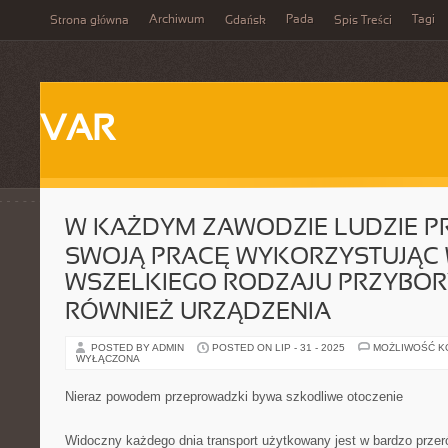
Archiwum
Pada
Tagi
Strona główna
Gdańsk
Spis Treści
VAR
W KAŻDYM ZAWODZIE LUDZIE P
SWOJĄ PRACĘ WYKORZYSTUJĄC 
WSZELKIEGO RODZAJU PRZYBOR
RÓWNIEŻ URZĄDZENIA
POSTED BY ADMIN
POSTED ON LIP - 31 - 2025
MOŻLIWOŚĆ 
WYŁĄCZONA
Nieraz powodem przeprowadzki bywa szkodliwe otoczenie
Widoczny każdego dnia transport użytkowany jest w bardzo przer