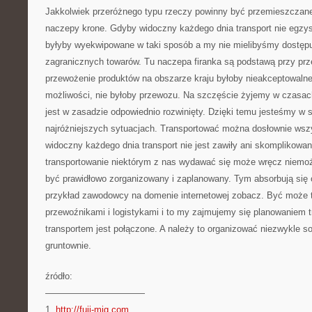
Jakkolwiek przeróżnego typu rzeczy powinny być przemieszczan
naczepy krone. Gdyby widoczny każdego dnia transport nie egzys
byłyby wyekwipowane w taki sposób a my nie mielibyśmy dostęp
zagranicznych towarów. Tu naczepa firanka są podstawą przy prz
przewożenie produktów na obszarze kraju byłoby nieakceptowalne,
możliwości, nie byłoby przewozu. Na szczęście żyjemy w czasach
jest w zasadzie odpowiednio rozwinięty. Dzięki temu jesteśmy w s
najróżniejszych sytuacjach. Transportować można dosłownie wszy
widoczny każdego dnia transport nie jest zawiły ani skomplikowany
transportowanie niektórym z nas wydawać się może wręcz niemoż
być prawidłowo zorganizowany i zaplanowany. Tym absorbują się 
przykład zawodowcy na domenie internetowej zobacz. Być może 
przewoźnikami i logistykami i to my zajmujemy się planowaniem t
transportem jest połączone. A należy to organizować niezwykle sol
gruntownie.
źródło:
———————————
1.
http://fuji-mig.com