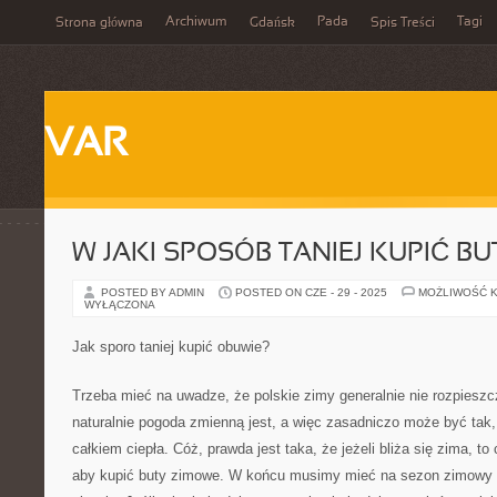
Archiwum
Pada
Tagi
Strona główna
Gdańsk
Spis Treści
VAR
W JAKI SPOSÓB TANIEJ KUPIĆ B
POSTED BY ADMIN
POSTED ON CZE - 29 - 2025
MOŻLIWOŚĆ 
WYŁĄCZONA
Jak sporo taniej kupić obuwie?
Trzeba mieć na uwadze, że polskie zimy generalnie nie rozpieszc
naturalnie pogoda zmienną jest, a więc zasadniczo może być tak
całkiem ciepła. Cóż, prawda jest taka, że jeżeli bliża się zima, t
aby kupić buty zimowe. W końcu musimy mieć na sezon zimowy p