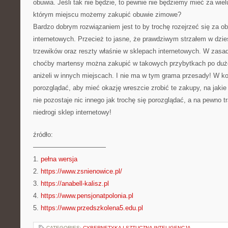
obuwia. Jeśli tak nie będzie, to pewnie nie będziemy mieć za wie
którym miejscu możemy zakupić obuwie zimowe?
Bardzo dobrym rozwiązaniem jest to by trochę rozejrzeć się za 
internetowych. Przecież to jasne, że prawdziwym strzałem w dzie
trzewików oraz reszty właśnie w sklepach internetowych. W zasa
choćby martensy można zakupić w takowych przybytkach po dużo
aniżeli w innych miejscach. I nie ma w tym grama przesady! W k
porozglądać, aby mieć okazję wreszcie zrobić te zakupy, na jakie
nie pozostaje nic innego jak trochę się porozglądać, a na pewno t
niedrogi sklep internetowy!
źródło:
———————————
1.
pełna wersja
2.
https://www.zsnienowice.pl/
3.
https://anabell-kalisz.pl
4.
https://www.pensjonatpolonia.pl
5.
https://www.przedszkolena5.edu.pl
CATEGORIES:
CYBERNETYKA I SZTUCZNA INTELIGENCJA