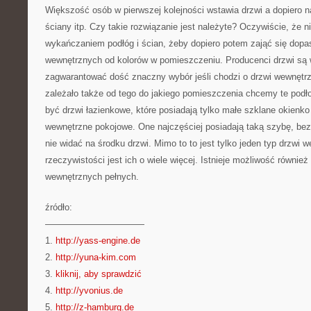
Większość osób w pierwszej kolejności wstawia drzwi a dopiero n
ściany itp. Czy takie rozwiązanie jest należyte? Oczywiście, że ni
wykańczaniem podłóg i ścian, żeby dopiero potem zająć się dop
wewnętrznych od kolorów w pomieszczeniu. Producenci drzwi są 
zagwarantować dość znaczny wybór jeśli chodzi o drzwi wewnętrz
zależało także od tego do jakiego pomieszczenia chcemy te pod
być drzwi łazienkowe, które posiadają tylko małe szklane okienko
wewnętrzne pokojowe. One najczęściej posiadają taką szybę, bez
nie widać na środku drzwi. Mimo to to jest tylko jeden typ drzwi
rzeczywistości jest ich o wiele więcej. Istnieje możliwość również
wewnętrznych pełnych.
źródło:
———————————
1.
http://yass-engine.de
2.
http://yuna-kim.com
3.
kliknij, aby sprawdzić
4.
http://yvonius.de
5.
http://z-hamburg.de