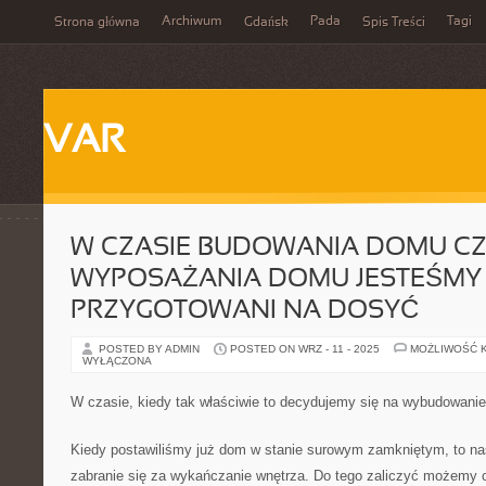
Archiwum
Pada
Tagi
Strona główna
Gdańsk
Spis Treści
VAR
W CZASIE BUDOWANIA DOMU CZ
WYPOSAŻANIA DOMU JESTEŚMY
PRZYGOTOWANI NA DOSYĆ
POSTED BY ADMIN
POSTED ON WRZ - 11 - 2025
MOŻLIWOŚĆ 
WYŁĄCZONA
W czasie, kiedy tak właściwie to decydujemy się na wybudowanie
Kiedy postawiliśmy już dom w stanie surowym zamkniętym, to n
zabranie się za wykańczanie wnętrza. Do tego zaliczyć możemy 