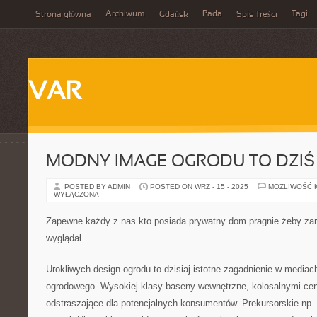
Archiwum
Pada
Tagi
Strona główna
Gdańsk
Spis Treści
VAR
MODNY IMAGE OGRODU TO DZIŚ
POSTED BY ADMIN
POSTED ON WRZ - 15 - 2025
MOŻLIWOŚĆ 
WYŁĄCZONA
Zapewne każdy z nas kto posiada prywatny dom pragnie żeby zaró
wyglądał
Urokliwych design ogrodu to dzisiaj istotne zagadnienie w media
ogrodowego. Wysokiej klasy baseny wewnętrzne, kolosalnymi ce
odstraszające dla potencjalnych konsumentów. Prekursorskie np. 