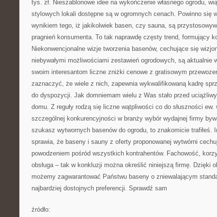
tys. zł. Nieszablonowe idee na wykończenie własnego ogrodu, wi
stylowych lokali dostępne są w ogromnych cenach. Powinno się wy
wynikiem tego, iż jakikolwiek basen, czy sauna, są przystosowyw
pragnień konsumenta. To tak naprawdę częsty trend, formujący 
Niekonwencjonalne wizje tworzenia basenów, cechujące się wizjo
niebywałymi możliwościami zestawień ogrodowych, są aktualnie w
swoim interesantom liczne zniżki cenowe z gratisowym przewo
zaznaczyć, że wiele z nich, zapewnia wykwalifikowaną kadrę spr
do dyspozycji. Jak domniemam wielu z Was stało przed uciążli
domu. Z reguły rodzą się liczne wątpliwości co do słuszności ew.
szczególnej konkurencyjności w branży wybór wydajnej firmy bywa
szukasz wytwornych basenów do ogrodu, to znakomicie trafiłeś. In
sprawia, że baseny i sauny z oferty proponowanej wytwórni cechu
powodzeniem pośród wszystkich kontrahentów. Fachowość, korzy
obsługa – tak w konkluzji można określić niniejszą firmę. Dzięki
możemy zagwarantować Państwu baseny o zniewalającym standar
najbardziej dostojnych preferencji. Sprawdź sam
źródło: