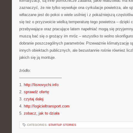
klimatyzacji, są inne pomocnicze zadania, jakie realizować ma k
zaznaczyć, że nie tylko wywołuje ona cyrkulacje powietrza, ale s
wtłaczane jest do pokoi o wiele usilniej i z pokaźniejszą częstotl
się też o przyzwoicie wielką temperaturę tego powietrza – dzięki
przebywające oraz pracujące latem napełniać mogą się przyjemn
muszą bać się o grożący im mróz – wszystko to wolno skonfigur
dobranie poszczególnych parametrów. Przeważnie klimatyzację s
innych obiektach publicznych, ale bezustannie rośnie również li
jakich się ją montuje.
źródło:
———————————
1.
http://lisnovychi.info
2.
sprawdź ofertę
3.
czytaj dalej
4.
http://logicieltransport.com
5.
zobacz, jak to działa
CATEGORIES:
STARTUP STORIES