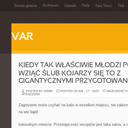
Archiwum
Pada
Tagi
Strona główna
Gdańsk
Spis Treści
VAR
KIEDY TAK WŁAŚCIWIE MŁODZI 
WZIĄĆ ŚLUB KOJARZY SIĘ TO Z
GIGANTYCZNYMI PRZYGOTOWAN
POSTED BY ADMIN
POSTED ON SIE - 17 - 2025
MOŻLIWOŚĆ 
WYŁĄCZONA
Zagrożenie może czyhać na ludzi w wszelkim miejscu, nie zależni
na wsi bądź
kolosalnym mieście. Przestępczość wszędzie jest taka sama, a c