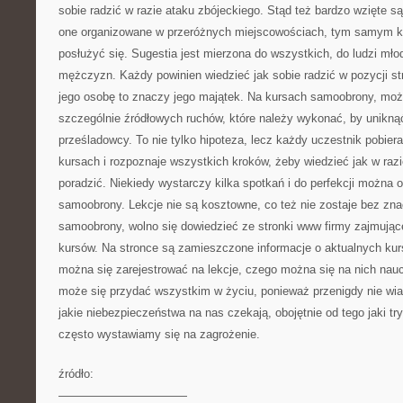
sobie radzić w razie ataku zbójeckiego. Stąd też bardzo wzięte s
one organizowane w przeróżnych miejscowościach, tym samym k
posłużyć się. Sugestia jest mierzona do wszystkich, do ludzi młod
mężczyzn. Każdy powinien wiedzieć jak sobie radzić w pozycji st
jego osobę to znaczy jego majątek. Na kursach samoobrony, moż
szczególnie źródłowych ruchów, które należy wykonać, by unikną
prześladowcy. To nie tylko hipoteza, lecz każdy uczestnik pobier
kursach i rozpoznaje wszystkich kroków, żeby wiedzieć jak w ra
poradzić. Niekiedy wystarczy kilka spotkań i do perfekcji można
samoobrony. Lekcje nie są kosztowne, co też nie zostaje bez zn
samoobrony, wolno się dowiedzieć ze stronki www firmy zajmujące
kursów. Na stronce są zamieszczone informacje o aktualnych kurs
można się zarejestrować na lekcje, czego można się na nich nau
może się przydać wszystkim w życiu, ponieważ przenigdy nie wia
jakie niebezpieczeństwa na nas czekają, obojętnie od tego jaki tr
często wystawiamy się na zagrożenie.
źródło:
———————————