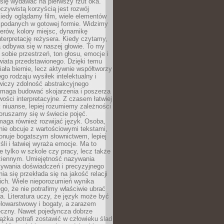
się wydawać na pierwszy rzut oka.
oczywistą korzyścią jest rozwój
iedy oglądamy film, wiele elementów
 podanych w gotowej formie. Widzimy
erów, kolory miejsc, dynamikę
nterpretację reżysera. Kiedy czytamy,
a odbywa się w naszej głowie. To my
obie przestrzeń, ton głosu, emocje i
wiata przedstawionego. Dzięki temu
iała biernie, lecz aktywnie współtworzy
go rodzaju wysiłek intelektualny i
wiczy zdolność abstrakcyjnego
omaga budować skojarzenia i poszerza
ości interpretacyjne. Z czasem łatwiej
niuanse, lepiej rozumiemy zależności
poruszamy się w świecie pojęć.
maga również rozwijać język. Osoba,
rnie obcuje z wartościowymi tekstami,
onuje bogatszym słownictwem, lepiej
śli i łatwiej wyraża emocje. Ma to
e tylko w szkole czy pracy, lecz także
ziennym. Umiejętność nazywania
sywania doświadczeń i precyzyjnego
a się przekłada się na jakość relacji
ich. Wiele nieporozumień wynika
ego, że nie potrafimy właściwie ubrać
a. Literatura uczy, że język może być
elowarstwowy i bogaty, a zarazem
eczny. Nawet pojedyncza dobrze
ążka potrafi zostawić w człowieku ślad