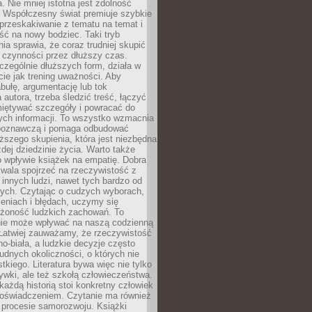
a. Nie mniej istotna jest zdolność
. Współczesny świat premiuje szybkie
przeskakiwanie z tematu na temat i
ść na nowy bodziec. Taki tryb
ia sprawia, że coraz trudniej skupić
j czynności przez dłuższy czas.
czególnie dłuższych form, działa w
ie jak trening uważności. Aby
bułę, argumentację lub tok
autora, trzeba śledzić treść, łączyć
miętywać szczegóły i powracać do
ych informacji. To wszystko wzmacnia
 poznawczą i pomaga odbudować
ższego skupienia, która jest niezbędna
dej dziedzinie życia. Warto także
 wpływie książek na empatię. Dobra
ozwala spojrzeć na rzeczywistość z
innych ludzi, nawet tych bardzo od
ych. Czytając o cudzych wyborach,
eniach i błędach, uczymy się
ożoność ludzkich zachowań. To
ie może wpływać na naszą codzienną
 Łatwiej zauważamy, że rzeczywistość
rno-biała, a ludzkie decyzje często
rudnych okoliczności, o których nie
kiego. Literatura bywa więc nie tylko
ywki, ale też szkołą człowieczeństwa.
każdą historią stoi konkretny człowiek
oświadczeniem. Czytanie ma również
 procesie samorozwoju. Książki