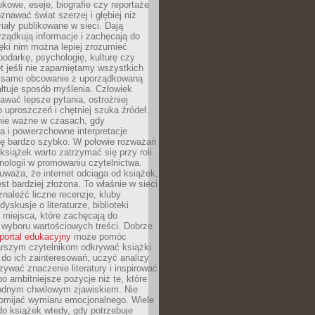
kowe, eseje, biografie czy reportaże
znawać świat szerzej i głębiej niż
riały publikowane w sieci. Dają
rządkują informacje i zachęcają do
zięki nim można lepiej zrozumieć
spodarkę, psychologię, kulturę czy
t jeśli nie zapamiętamy wszystkich
 samo obcowanie z uporządkowaną
łtuje sposób myślenia. Człowiek
wać lepsze pytania, ostrożniej
 uproszczeń i chętniej szuka źródeł.
nie ważne w czasach, gdy
a i powierzchowne interpretacje
ię bardzo szybko. W połowie rozważań
książek warto zatrzymać się przy roli
ologii w promowaniu czytelnictwa.
waża, że internet odciąga od książek,
est bardziej złożona. To właśnie w sieci
naleźć liczne recenzje, kluby
dyskusje o literaturze, biblioteki
 miejsca, które zachęcają do
wyboru wartościowych treści. Dobrze
portal edukacyjny
może pomóc
arszym czytelnikom odkrywać książki
do ich zainteresowań, uczyć analizy
zywać znaczenie literatury i inspirować
po ambitniejsze pozycje niż te, które
odnym chwilowym zjawiskiem. Nie
omijać wymiaru emocjonalnego. Wiele
o książek wtedy, gdy potrzebuje