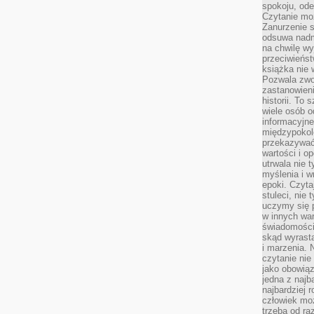
spokoju, ode
Czytanie moż
Zanurzenie s
odsuwa nadm
na chwilę wy
przeciwieńst
książka nie
Pozwala zwol
zastanowieni
historii. To
wiele osób 
informacyjne.
międzypokol
przekazywać
wartości i o
utrwala nie 
myślenia i w
epoki. Czyta
stuleci, nie
uczymy się p
w innych war
świadomości 
skąd wyrasta
i marzenia. 
czytanie nie
jako obowiąz
jedna z najb
najbardziej 
człowiek mo
trzeba od ra