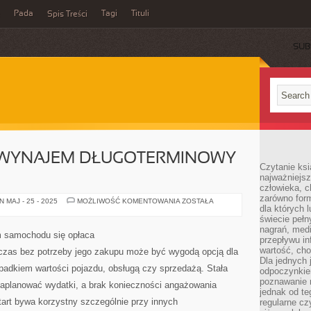
Pada
Tagi
Tituli
Spis Treści
SUB
A WYNAJEM DŁUGOTERMINOWY
Czytanie ksi
najważniejsz
człowieka, c
zarówno form
JAKIE
 MAJ - 25 - 2025
MOŻLIWOŚĆ KOMENTOWANIA
ZOSTAŁA
dla których l
PLUSY
MA
świecie peł
WYNAJEM
nagrań, med
DŁUGOTERMINOWY
 samochodu się opłaca
AUT
przepływu i
wartość, cho
 czas bez potrzeby jego zakupu może być wygodą opcją dla
Dla jednych 
spadkiem wartości pojazdu, obsługą czy sprzedażą. Stała
odpoczynkie
poznawanie 
zaplanować wydatki, a brak konieczności angażowania
jednak od te
art bywa korzystny szczególnie przy innych
regularne cz