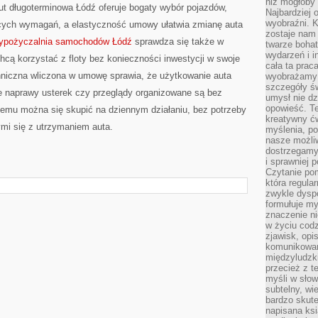
niż mogłoby 
t długoterminowa Łódź oferuje bogaty wybór pojazdów,
Najbardziej 
wyobraźni. K
cych wymagań, a elastyczność umowy ułatwia zmianę auta
zostaje nam
ypożyczalnia samochodów Łódź
sprawdza się także w
twarze bohat
wydarzeń i i
chcą korzystać z floty bez konieczności inwestycji w swoje
cała ta prac
niczna wliczona w umowę sprawia, że użytkowanie auta
wyobrażamy s
szczegóły ś
ne naprawy usterek czy przeglądy organizowane są bez
umysł nie dz
opowieść. Te
emu można się skupić na dziennym działaniu, bez potrzeby
kreatywny ć
mi się z utrzymaniem auta.
myślenia, p
nasze możliw
dostrzegamy 
i sprawniej 
Czytanie po
która regula
zwykle dysp
formułuje my
znaczenie ni
w życiu cod
zjawisk, opi
komunikowani
międzyludzk
przecież z t
myśli w słow
subtelny, wi
bardzo skut
napisana ksi