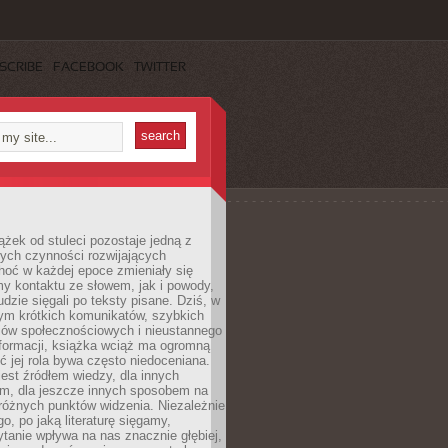
SCRIBE
FACEBOOK
TWITTER
ążek od stuleci pozostaje jedną z
ych czynności rozwijających
hoć w każdej epoce zmieniały się
y kontaktu ze słowem, jak i powody,
udzie sięgali po teksty pisane. Dziś, w
nym krótkich komunikatów, szybkich
iów społecznościowych i nieustannego
nformacji, książka wciąż ma ogromną
ć jej rola bywa często niedoceniana.
jest źródłem wiedzy, dla innych
m, dla jeszcze innych sposobem na
różnych punktów widzenia. Niezależnie
go, po jaką literaturę sięgamy,
ytanie wpływa na nas znacznie głębiej,