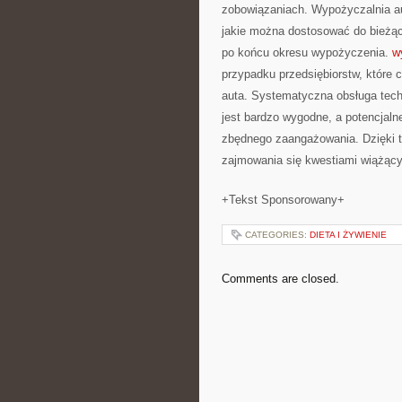
zobowiązaniach. Wypożyczalnia au
jakie można dostosować do bieżą
po końcu okresu wypożyczenia.
w
przypadku przedsiębiorstw, które 
auta. Systematyczna obsługa tech
jest bardzo wygodne, a potencjal
zbędnego zaangażowania. Dzięki t
zajmowania się kwestiami wiążący
+Tekst Sponsorowany+
CATEGORIES:
DIETA I ŻYWIENIE
Comments are closed.