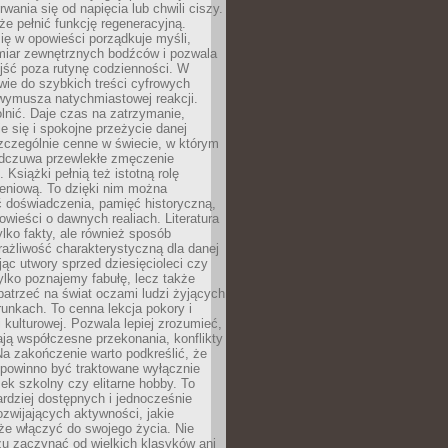
rwania się od napięcia lub chwili ciszy.
e pełnić funkcję regeneracyjną.
ię w opowieści porządkuje myśli,
iar zewnętrznych bodźców i pozwala
jść poza rutynę codzienności. W
wie do szybkich treści cyfrowych
 wymusza natychmiastowej reakcji.
nić. Daje czas na zatrzymanie,
e się i spokojne przeżycie danej
 szczególnie cenne w świecie, w którym
odczuwa przewlekłe zmęczenie
 Książki pełnią też istotną rolę
eniową. To dzięki nim można
 doświadczenia, pamięć historyczną,
powieści o dawnych realiach. Literatura
tylko fakty, ale również sposób
rażliwość charakterystyczną dla danej
jąc utwory sprzed dziesięcioleci czy
 tylko poznajemy fabułę, lecz także
atrzeć na świat oczami ludzi żyjących
unkach. To cenna lekcja pokory i
kulturowej. Pozwala lepiej zrozumieć,
ją współczesne przekonania, konflikty
Na zakończenie warto podkreślić, że
 powinno być traktowane wyłącznie
ek szkolny czy elitarne hobby. To
ardziej dostępnych i jednocześnie
rozwijających aktywności, jakie
że włączyć do swojego życia. Nie
zu zaczynać od wielkich klasyków ani