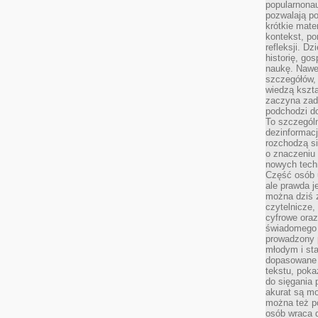
popularnonau
pozwalają po
krótkie mate
kontekst, po
refleksji. D
historię, go
naukę. Nawe
szczegółów,
wiedzą kszta
zaczyna zada
podchodzi do
To szczegól
dezinformacj
rozchodzą s
o znaczeniu 
nowych techn
Część osób u
ale prawda j
można dziś z
czytelnicze, 
cyfrowe oraz
świadomego 
prowadzony
młodym i st
dopasowane 
tekstu, poka
do sięgania 
akurat są m
można też p
osób wraca d