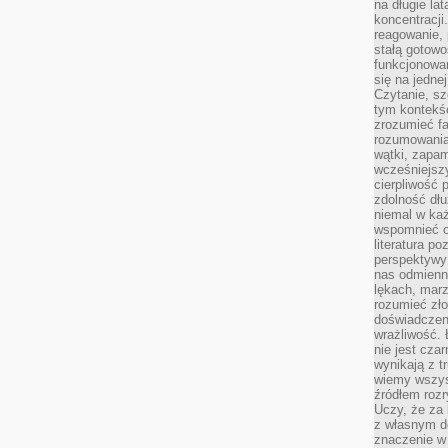
na długie lat
koncentracji
reagowanie, 
stałą gotowo
funkcjonowan
się na jedne
Czytanie, sz
tym kontekśc
zrozumieć fa
rozumowania 
wątki, zapa
wcześniejsz
cierpliwość
zdolność dłu
niemal w każ
wspomnieć o
literatura p
perspektywy 
nas odmienn
lękach, marz
rozumieć zł
doświadczen
wrażliwość.
nie jest cza
wynikają z t
wiemy wszyst
źródłem rozr
Uczy, że za 
z własnym d
znaczenie w