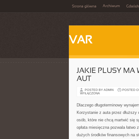
Archiwum
Strona główna
Gdańsk
VAR
JAKIE PLUSY M
AUT
POSTED BY ADMIN
POSTED ON
WYŁĄCZONA
Dlaczego długoterminowy wynajem
Korzystanie z auta przez dłuższy
osób, które nie chcą martwić się 
opłata miesięczna pozwala łatwo 
dużych środków finansowych na st