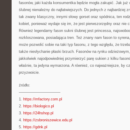
fasonów, jaki każda konsumentka będzie mogła zakupić. Jak już 
ślubnej nienależny do najłatwiejszych. Do jednych z najbardziej 
tak zwany klasyczny, innymi słowy gorset oraz spódnica, ten rodz
kobiet, ponieważ wydaje się im, że jest pierwszorzędny oraz nie 
Również legendarny fason sukni ślubnej jest princessa, najswobo
rozkloszowana, posiadająca tren. Też znany nam fason to syrena,
może pozwolić sobie na taki typ fasonu, z tego względu, że trzeb
także niesłychanie płaski brzuch. Fasonów na rynku odzieżowym, j
jakkolwiek najodpowiedniej przymierzyć parę sukien z kilku fasonó
właśnie, ta jedyna wymarzona. A również, co najważniejsze, by cz
przyzwoicie.
źródło:
———————————
1.
https://mfactory.com.pl
2.
https://biologico.pl
3.
https://24hshop.pl
4.
https://zsbroniszewice.edu.pl
5.
https://gdnk.pl