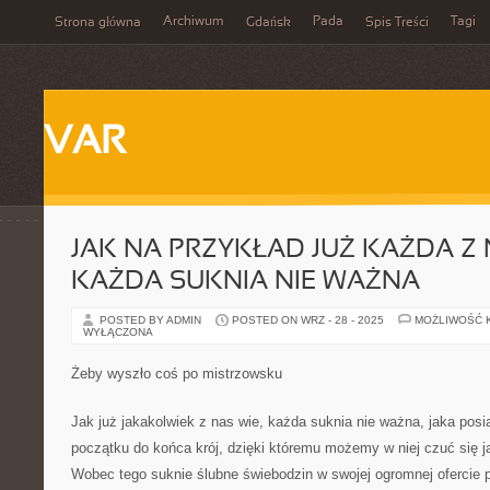
Archiwum
Pada
Tagi
Strona główna
Gdańsk
Spis Treści
VAR
JAK NA PRZYKŁAD JUŻ KAŻDA Z 
KAŻDA SUKNIA NIE WAŻNA
POSTED BY ADMIN
POSTED ON WRZ - 28 - 2025
MOŻLIWOŚĆ 
WYŁĄCZONA
Żeby wyszło coś po mistrzowsku
Jak już jakakolwiek z nas wie, każda suknia nie ważna, jaka posi
początku do końca krój, dzięki któremu możemy w niej czuć się j
Wobec tego suknie ślubne świebodzin w swojej ogromnej ofercie 