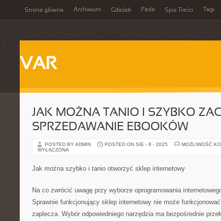
Archiwum
Pada
Tagi
Strona główna
Gdańsk
Spis Treści
VAR
JAK MOŻNA TANIO I SZYBKO ZA
SPRZEDAWANIE EBOOKÓW
POSTED BY ADMIN
POSTED ON SIE - 8 - 2025
MOŻLIWOŚĆ K
WYŁĄCZONA
Jak można szybko i tanio otworzyć sklep internetowy
Na co zwrócić uwagę przy wyborze oprogramowania internetoweg
Sprawnie funkcjonujący sklep internetowy nie może funkcjonować
zaplecza. Wybór odpowiedniego narzędzia ma bezpośrednie prze