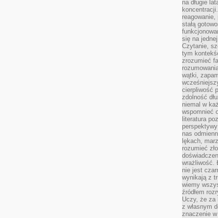
na długie lat
koncentracji
reagowanie, 
stałą gotowo
funkcjonowan
się na jedne
Czytanie, sz
tym kontekśc
zrozumieć fa
rozumowania 
wątki, zapa
wcześniejsz
cierpliwość
zdolność dłu
niemal w każ
wspomnieć o
literatura p
perspektywy 
nas odmienn
lękach, marz
rozumieć zł
doświadczen
wrażliwość.
nie jest cza
wynikają z t
wiemy wszyst
źródłem rozr
Uczy, że za 
z własnym d
znaczenie w