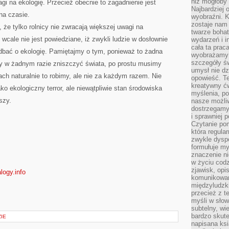
niż mogłoby 
gi na ekologię. Przecież obecnie to zagadnienie jest
Najbardziej 
 na czasie.
wyobraźni. K
zostaje nam
 że tylko rolnicy nie zwracają większej uwagi na
twarze bohat
 wcale nie jest powiedziane, iż zwykli ludzie w dosłownie
wydarzeń i i
cała ta prac
bać o ekologię. Pamiętajmy o tym, ponieważ to żadna
wyobrażamy s
szczegóły ś
śmy w żadnym razie zniszczyć świata, po prostu musimy
umysł nie dz
ch naturalnie to robimy, ale nie za każdym razem. Nie
opowieść. Te
kreatywny ć
ko ekologiczny terror, ale niewątpliwie stan środowiska
myślenia, p
szy.
nasze możliw
dostrzegamy 
i sprawniej 
Czytanie po
która regula
zwykle dysp
formułuje my
znaczenie ni
w życiu cod
zjawisk, opi
logy.info
komunikowani
międzyludzk
przecież z t
myśli w słow
subtelny, wi
bardzo skut
IE
napisana ksi