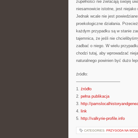
zupełności nie zwracają swojej uwa
niesamowicie istotne, jest niejako
Jednak wcale nie jest powiedziane,
proekologiczne działania. Przecież
każdym przypadku są w stanie zad
tajemnica, że jeśli nie chcieliby
zadbać o niego. W wielu przypadka
chodzi tutaj, aby wprowadzać nieja
naturalnego powinien być dużo lep
źródło:
———————————
1.
źródło
2.
pełna publikacja
3.
http://pamslocalhistoryandgenea
4.
link
5.
http://valkyrie-profile.info
CATEGORIES:
PRZYGODA NA WODZ