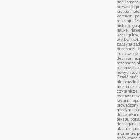
popularnonau
pozwalają po
krótkie mate
kontekst, po
refleksji. D
historię, go
naukę. Nawe
szczegółów,
wiedzą kszta
zaczyna zada
podchodzi do
To szczegól
dezinformacj
rozchodzą s
o znaczeniu 
nowych techn
Część osób u
ale prawda j
można dziś z
czytelnicze, 
cyfrowe oraz
świadomego 
prowadzony
młodym i st
dopasowane 
tekstu, poka
do sięgania 
akurat są m
można też p
osób wraca d