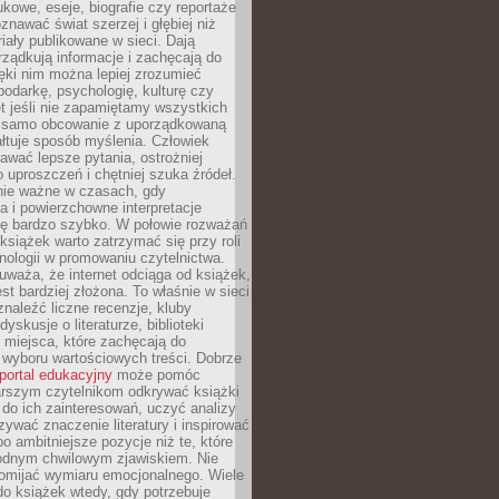
kowe, eseje, biografie czy reportaże
znawać świat szerzej i głębiej niż
riały publikowane w sieci. Dają
rządkują informacje i zachęcają do
zięki nim można lepiej zrozumieć
spodarkę, psychologię, kulturę czy
t jeśli nie zapamiętamy wszystkich
 samo obcowanie z uporządkowaną
łtuje sposób myślenia. Człowiek
wać lepsze pytania, ostrożniej
 uproszczeń i chętniej szuka źródeł.
nie ważne w czasach, gdy
a i powierzchowne interpretacje
ię bardzo szybko. W połowie rozważań
książek warto zatrzymać się przy roli
ologii w promowaniu czytelnictwa.
waża, że internet odciąga od książek,
est bardziej złożona. To właśnie w sieci
naleźć liczne recenzje, kluby
dyskusje o literaturze, biblioteki
 miejsca, które zachęcają do
wyboru wartościowych treści. Dobrze
portal edukacyjny
może pomóc
arszym czytelnikom odkrywać książki
do ich zainteresowań, uczyć analizy
zywać znaczenie literatury i inspirować
po ambitniejsze pozycje niż te, które
odnym chwilowym zjawiskiem. Nie
omijać wymiaru emocjonalnego. Wiele
o książek wtedy, gdy potrzebuje