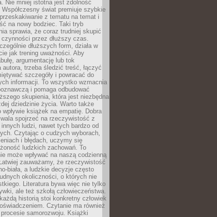
a. Nie mniej istotna jest zdolność
. Współczesny świat premiuje szybkie
przeskakiwanie z tematu na temat i
ść na nowy bodziec. Taki tryb
ia sprawia, że coraz trudniej skupić
j czynności przez dłuższy czas.
czególnie dłuższych form, działa w
ie jak trening uważności. Aby
bułę, argumentację lub tok
autora, trzeba śledzić treść, łączyć
miętywać szczegóły i powracać do
ych informacji. To wszystko wzmacnia
 poznawczą i pomaga odbudować
ższego skupienia, która jest niezbędna
dej dziedzinie życia. Warto także
 wpływie książek na empatię. Dobra
ozwala spojrzeć na rzeczywistość z
innych ludzi, nawet tych bardzo od
ych. Czytając o cudzych wyborach,
eniach i błędach, uczymy się
ożoność ludzkich zachowań. To
ie może wpływać na naszą codzienną
 Łatwiej zauważamy, że rzeczywistość
rno-biała, a ludzkie decyzje często
rudnych okoliczności, o których nie
kiego. Literatura bywa więc nie tylko
ywki, ale też szkołą człowieczeństwa.
każdą historią stoi konkretny człowiek
oświadczeniem. Czytanie ma również
 procesie samorozwoju. Książki