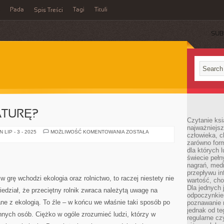
Pada
Tagi
Tituli
Spis Treści
SUB
ATURĘ?
Czytanie ksi
najważniejsz
CZY
LIP - 3 - 2025
MOŻLIWOŚĆ KOMENTOWANIA
ZOSTAŁA
człowieka, c
DBAMY
zarówno form
O
NATURĘ?
dla których l
świecie peł
nagrań, med
przepływu i
 w grę wchodzi ekologia oraz rolnictwo, to raczej niestety nie
wartość, cho
Dla jednych 
wiedział, że przeciętny rolnik zwraca należytą uwagę na
odpoczynkie
ne z ekologią. To źle – w końcu we właśnie taki sposób po
poznawanie 
jednak od te
innych osób. Ciężko w ogóle zrozumieć ludzi, którzy w
regularne cz