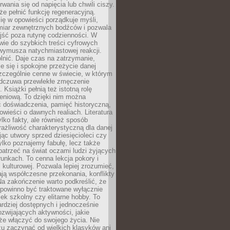
rwania się od napięcia lub chwili ciszy.
e pełnić funkcję regeneracyjną.
ię w opowieści porządkuje myśli,
iar zewnętrznych bodźców i pozwala
jść poza rutynę codzienności. W
wie do szybkich treści cyfrowych
 wymusza natychmiastowej reakcji.
nić. Daje czas na zatrzymanie,
e się i spokojne przeżycie danej
 szczególnie cenne w świecie, w którym
odczuwa przewlekłe zmęczenie
 Książki pełnią też istotną rolę
eniową. To dzięki nim można
 doświadczenia, pamięć historyczną,
powieści o dawnych realiach. Literatura
tylko fakty, ale również sposób
rażliwość charakterystyczną dla danej
jąc utwory sprzed dziesięcioleci czy
 tylko poznajemy fabułę, lecz także
atrzeć na świat oczami ludzi żyjących
unkach. To cenna lekcja pokory i
kulturowej. Pozwala lepiej zrozumieć,
ją współczesne przekonania, konflikty
Na zakończenie warto podkreślić, że
 powinno być traktowane wyłącznie
ek szkolny czy elitarne hobby. To
ardziej dostępnych i jednocześnie
rozwijających aktywności, jakie
że włączyć do swojego życia. Nie
zu zaczynać od wielkich klasyków ani