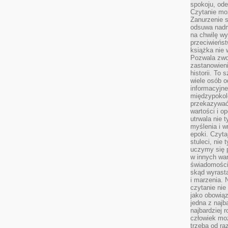
spokoju, ode
Czytanie moż
Zanurzenie s
odsuwa nadm
na chwilę wy
przeciwieńst
książka nie
Pozwala zwol
zastanowieni
historii. To
wiele osób 
informacyjne.
międzypokol
przekazywać
wartości i o
utrwala nie 
myślenia i w
epoki. Czyta
stuleci, nie
uczymy się p
w innych war
świadomości 
skąd wyrasta
i marzenia. 
czytanie nie
jako obowiąz
jedna z najb
najbardziej 
człowiek mo
trzeba od ra