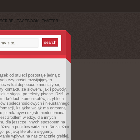
SCRIBE
FACEBOOK
TWITTER
ążek od stuleci pozostaje jedną z
ych czynności rozwijających
hoć w każdej epoce zmieniały się
y kontaktu ze słowem, jak i powody,
udzie sięgali po teksty pisane. Dziś, w
nym krótkich komunikatów, szybkich
iów społecznościowych i nieustannego
nformacji, książka wciąż ma ogromną
ć jej rola bywa często niedoceniana.
jest źródłem wiedzy, dla innych
m, dla jeszcze innych sposobem na
różnych punktów widzenia. Niezależnie
go, po jaką literaturę sięgamy,
ytanie wpływa na nas znacznie głębiej,