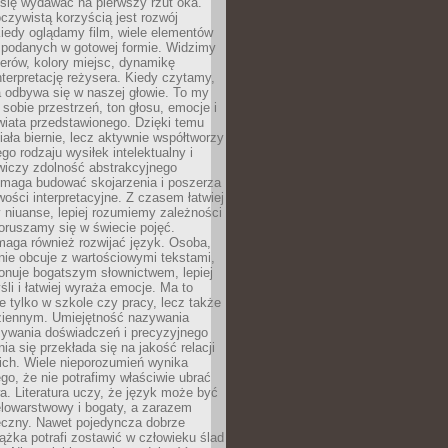
się wydawać na pierwszy rzut oka.
oczywistą korzyścią jest rozwój
iedy oglądamy film, wiele elementów
 podanych w gotowej formie. Widzimy
erów, kolory miejsc, dynamikę
nterpretację reżysera. Kiedy czytamy,
a odbywa się w naszej głowie. To my
obie przestrzeń, ton głosu, emocje i
wiata przedstawionego. Dzięki temu
iała biernie, lecz aktywnie współtworzy
go rodzaju wysiłek intelektualny i
wiczy zdolność abstrakcyjnego
omaga budować skojarzenia i poszerza
ości interpretacyjne. Z czasem łatwiej
niuanse, lepiej rozumiemy zależności
poruszamy się w świecie pojęć.
maga również rozwijać język. Osoba,
rnie obcuje z wartościowymi tekstami,
onuje bogatszym słownictwem, lepiej
śli i łatwiej wyraża emocje. Ma to
e tylko w szkole czy pracy, lecz także
ziennym. Umiejętność nazywania
sywania doświadczeń i precyzyjnego
a się przekłada się na jakość relacji
ich. Wiele nieporozumień wynika
ego, że nie potrafimy właściwie ubrać
a. Literatura uczy, że język może być
elowarstwowy i bogaty, a zarazem
eczny. Nawet pojedyncza dobrze
ążka potrafi zostawić w człowieku ślad