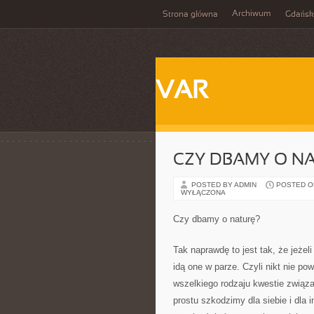
Archiwum
Strona główna
Gdańsk
VAR
CZY DBAMY O N
POSTED BY ADMIN
POSTED ON 
WYŁĄCZONA
Czy dbamy o naturę?
Tak naprawdę to jest tak, że jeżeli
idą one w parze. Czyli nikt nie po
wszelkiego rodzaju kwestie związa
prostu szkodzimy dla siebie i dla 