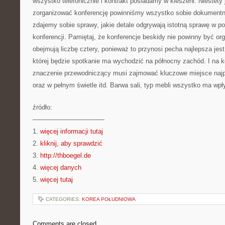
wszystko telefonicznie i kontrakt posiadamy w kieszeni. Niestety
zorganizować konferencję powinniśmy wszystko sobie dokumentni
zdajemy sobie sprawy, jakie detale odgrywają istotną sprawę w p
konferencji. Pamiętaj, że konferencje beskidy nie powinny być or
obejmują liczbę cztery, ponieważ to przynosi pecha najlepsza jes
której będzie spotkanie ma wychodzić na północny zachód. I na k
znaczenie przewodniczący musi zajmować kluczowe miejsce najpr
oraz w pełnym świetle itd. Barwa sali, typ mebli wszystko ma wp
źródło:
———————————
1.
więcej informacji tutaj
2.
kliknij, aby sprawdzić
3.
http://thboegel.de
4.
więcej danych
5.
więcej tutaj
CATEGORIES:
KOREA POŁUDNIOWA
Comments are closed.