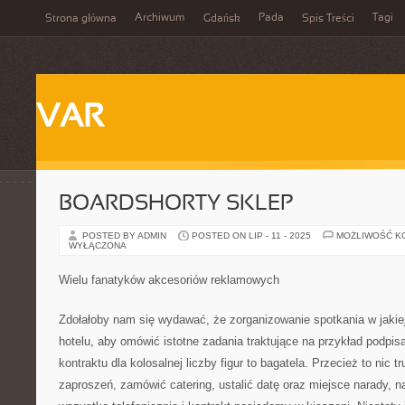
Archiwum
Pada
Tagi
Strona główna
Gdańsk
Spis Treści
VAR
BOARDSHORTY SKLEP
POSTED BY ADMIN
POSTED ON LIP - 11 - 2025
MOŻLIWOŚĆ K
WYŁĄCZONA
Wielu fanatyków akcesoriów reklamowych
Zdołałoby nam się wydawać, że zorganizowanie spotkania w jakiej
hotelu, aby omówić istotne zadania traktujące na przykład podpi
kontraktu dla kolosalnej liczby figur to bagatela. Przecież to nic 
zaproszeń, zamówić catering, ustalić datę oraz miejsce narady, n