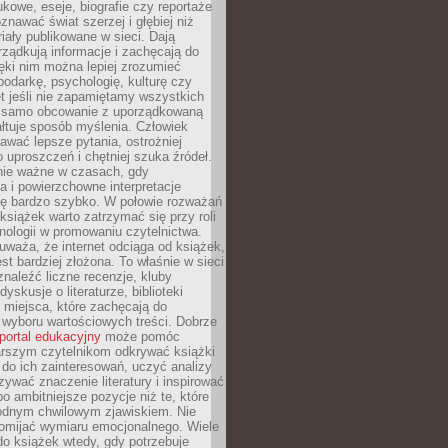
kowe, eseje, biografie czy reportaże
znawać świat szerzej i głębiej niż
riały publikowane w sieci. Dają
rządkują informacje i zachęcają do
zięki nim można lepiej zrozumieć
spodarkę, psychologię, kulturę czy
t jeśli nie zapamiętamy wszystkich
 samo obcowanie z uporządkowaną
łtuje sposób myślenia. Człowiek
wać lepsze pytania, ostrożniej
 uproszczeń i chętniej szuka źródeł.
nie ważne w czasach, gdy
a i powierzchowne interpretacje
ię bardzo szybko. W połowie rozważań
książek warto zatrzymać się przy roli
ologii w promowaniu czytelnictwa.
waża, że internet odciąga od książek,
est bardziej złożona. To właśnie w sieci
naleźć liczne recenzje, kluby
dyskusje o literaturze, biblioteki
 miejsca, które zachęcają do
wyboru wartościowych treści. Dobrze
portal edukacyjny
może pomóc
arszym czytelnikom odkrywać książki
do ich zainteresowań, uczyć analizy
zywać znaczenie literatury i inspirować
po ambitniejsze pozycje niż te, które
odnym chwilowym zjawiskiem. Nie
omijać wymiaru emocjonalnego. Wiele
o książek wtedy, gdy potrzebuje