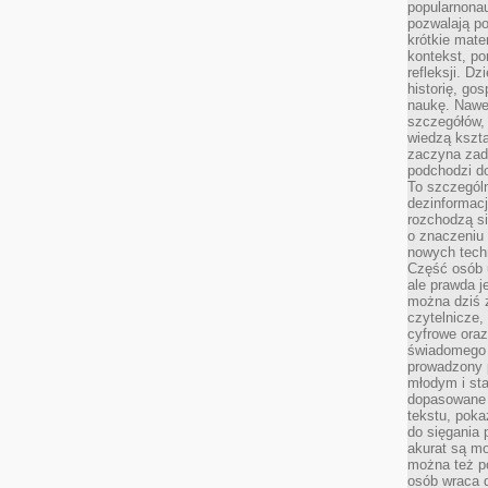
popularnonau
pozwalają po
krótkie mate
kontekst, po
refleksji. D
historię, go
naukę. Nawe
szczegółów,
wiedzą kszta
zaczyna zada
podchodzi do
To szczegól
dezinformacj
rozchodzą s
o znaczeniu 
nowych techn
Część osób u
ale prawda j
można dziś z
czytelnicze, 
cyfrowe oraz
świadomego 
prowadzony
młodym i st
dopasowane 
tekstu, poka
do sięgania 
akurat są m
można też p
osób wraca d