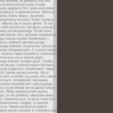
się wydawać na pierwszy rzut oka.
oczywistą korzyścią jest rozwój
iedy oglądamy film, wiele elementów
 podanych w gotowej formie. Widzimy
erów, kolory miejsc, dynamikę
nterpretację reżysera. Kiedy czytamy,
a odbywa się w naszej głowie. To my
obie przestrzeń, ton głosu, emocje i
wiata przedstawionego. Dzięki temu
iała biernie, lecz aktywnie współtworzy
go rodzaju wysiłek intelektualny i
wiczy zdolność abstrakcyjnego
omaga budować skojarzenia i poszerza
ości interpretacyjne. Z czasem łatwiej
niuanse, lepiej rozumiemy zależności
poruszamy się w świecie pojęć.
maga również rozwijać język. Osoba,
rnie obcuje z wartościowymi tekstami,
onuje bogatszym słownictwem, lepiej
śli i łatwiej wyraża emocje. Ma to
e tylko w szkole czy pracy, lecz także
ziennym. Umiejętność nazywania
sywania doświadczeń i precyzyjnego
a się przekłada się na jakość relacji
ich. Wiele nieporozumień wynika
ego, że nie potrafimy właściwie ubrać
a. Literatura uczy, że język może być
elowarstwowy i bogaty, a zarazem
eczny. Nawet pojedyncza dobrze
ążka potrafi zostawić w człowieku ślad