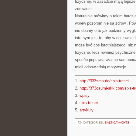
fizycznej, w zasadzie mają lepsze
zdrowiem.
Naturalnie mówimy o takim bardzi
wbrew pozorom nie są zdrowi. Pow
nie dbamy o to jak będziemy wyglą
istotnym jest to, aby w dosłowni
może być coś istotniejszego, niż 
fizyczne, lecz również psychiczne
sposób poprawia własne samopocz
mieli odpowiednią motywację.
1.
http://333sms.de/spis-tresci
2.
http://373osumi-skk.com/spis-tr
3.
wpisy
4.
spis tresci
5.
artykuly
CATEGORIES:
BALTICAYACHTS