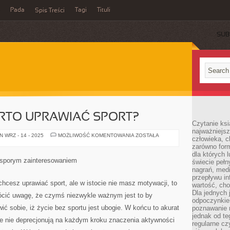
Pada
Tagi
Tituli
Spis Treści
SUB
RTO UPRAWIAĆ SPORT?
Czytanie ksi
najważniejsz
A
 WRZ - 14 - 2025
MOŻLIWOŚĆ KOMENTOWANIA
ZOSTAŁA
człowieka, c
DLACZEGO
zarówno form
WARTO
UPRAWIAĆ
dla których l
SPORT?
ę sporym zainteresowaniem
świecie peł
nagrań, med
przepływu i
chcesz uprawiać sport, ale w istocie nie masz motywacji, to
wartość, cho
Dla jednych 
ócić uwagę, że czymś niezwykle ważnym jest to by
odpoczynkie
ić sobie, iż życie bez sportu jest ubogie. W końcu to akurat
poznawanie 
jednak od te
re nie deprecjonują na każdym kroku znaczenia aktywności
regularne cz