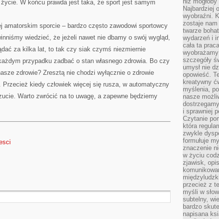
niż mogłoby 
 życie. W końcu prawda jest taka, że sport jest samym
Najbardziej 
wyobraźni. K
zostaje nam
ej amatorskim sporcie – bardzo często zawodowi sportowcy
twarze bohat
inniśmy wiedzieć, że jeżeli nawet nie dbamy o swój wygląd,
wydarzeń i i
cała ta prac
dać za kilka lat, to tak czy siak czymś niezmiernie
wyobrażamy s
szczegóły ś
e każdym przypadku zadbać o stan własnego zdrowia. Bo czy
umysł nie dz
nasze zdrowie? Zresztą nie chodzi wyłącznie o zdrowie
opowieść. Te
kreatywny ć
. Przecież kiedy człowiek więcej się rusza, w automatyczny
myślenia, p
ucie. Warto zwrócić na to uwagę, a zapewne będziemy
nasze możliw
dostrzegamy 
i sprawniej 
Czytanie po
która regula
zwykle dysp
formułuje my
esci
znaczenie ni
w życiu cod
zjawisk, opi
komunikowani
międzyludzk
przecież z t
myśli w słow
subtelny, wi
bardzo skut
napisana ksi