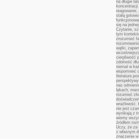
na długie lat
koncentracji
reagowanie, 
stałą gotowo
funkcjonowan
się na jedne
Czytanie, sz
tym kontekśc
zrozumieć fa
rozumowania 
wątki, zapa
wcześniejsz
cierpliwość
zdolność dłu
niemal w każ
wspomnieć o
literatura p
perspektywy 
nas odmienn
lękach, marz
rozumieć zł
doświadczen
wrażliwość.
nie jest cza
wynikają z t
wiemy wszyst
źródłem rozr
Uczy, że za 
z własnym d
znaczenie w