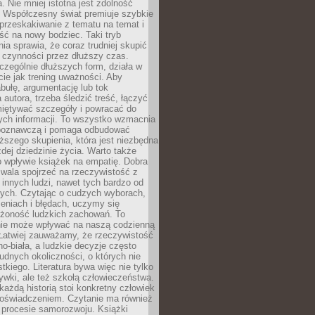
a. Nie mniej istotna jest zdolność
. Współczesny świat premiuje szybkie
przeskakiwanie z tematu na temat i
ść na nowy bodziec. Taki tryb
ia sprawia, że coraz trudniej skupić
j czynności przez dłuższy czas.
czególnie dłuższych form, działa w
ie jak trening uważności. Aby
bułę, argumentację lub tok
autora, trzeba śledzić treść, łączyć
miętywać szczegóły i powracać do
ych informacji. To wszystko wzmacnia
 poznawczą i pomaga odbudować
ższego skupienia, która jest niezbędna
dej dziedzinie życia. Warto także
 wpływie książek na empatię. Dobra
ozwala spojrzeć na rzeczywistość z
innych ludzi, nawet tych bardzo od
ych. Czytając o cudzych wyborach,
eniach i błędach, uczymy się
ożoność ludzkich zachowań. To
ie może wpływać na naszą codzienną
 Łatwiej zauważamy, że rzeczywistość
rno-biała, a ludzkie decyzje często
rudnych okoliczności, o których nie
kiego. Literatura bywa więc nie tylko
ywki, ale też szkołą człowieczeństwa.
każdą historią stoi konkretny człowiek
oświadczeniem. Czytanie ma również
 procesie samorozwoju. Książki