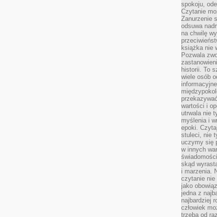
spokoju, ode
Czytanie moż
Zanurzenie s
odsuwa nadm
na chwilę wy
przeciwieńst
książka nie
Pozwala zwol
zastanowieni
historii. To
wiele osób 
informacyjne.
międzypokol
przekazywać
wartości i o
utrwala nie 
myślenia i w
epoki. Czyta
stuleci, nie
uczymy się p
w innych war
świadomości 
skąd wyrasta
i marzenia. 
czytanie nie
jako obowiąz
jedna z najb
najbardziej 
człowiek mo
trzeba od ra