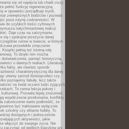
rwania się od napięcia lub chwili ciszy.
e pełnić funkcję regeneracyjną.
ię w opowieści porządkuje myśli,
iar zewnętrznych bodźców i pozwala
jść poza rutynę codzienności. W
wie do szybkich treści cyfrowych
 wymusza natychmiastowej reakcji.
nić. Daje czas na zatrzymanie,
e się i spokojne przeżycie danej
 szczególnie cenne w świecie, w którym
odczuwa przewlekłe zmęczenie
 Książki pełnią też istotną rolę
eniową. To dzięki nim można
 doświadczenia, pamięć historyczną,
powieści o dawnych realiach. Literatura
tylko fakty, ale również sposób
rażliwość charakterystyczną dla danej
jąc utwory sprzed dziesięcioleci czy
 tylko poznajemy fabułę, lecz także
atrzeć na świat oczami ludzi żyjących
unkach. To cenna lekcja pokory i
kulturowej. Pozwala lepiej zrozumieć,
ją współczesne przekonania, konflikty
Na zakończenie warto podkreślić, że
 powinno być traktowane wyłącznie
ek szkolny czy elitarne hobby. To
ardziej dostępnych i jednocześnie
rozwijających aktywności, jakie
że włączyć do swojego życia. Nie
zu zaczynać od wielkich klasyków ani