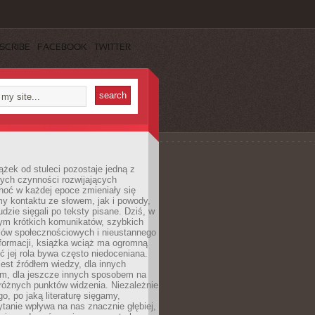
SCRIBE
FACEBOOK
TWITTER
ążek od stuleci pozostaje jedną z
ych czynności rozwijających
hoć w każdej epoce zmieniały się
y kontaktu ze słowem, jak i powody,
udzie sięgali po teksty pisane. Dziś, w
nym krótkich komunikatów, szybkich
iów społecznościowych i nieustannego
nformacji, książka wciąż ma ogromną
ć jej rola bywa często niedoceniana.
jest źródłem wiedzy, dla innych
m, dla jeszcze innych sposobem na
różnych punktów widzenia. Niezależnie
go, po jaką literaturę sięgamy,
ytanie wpływa na nas znacznie głębiej,