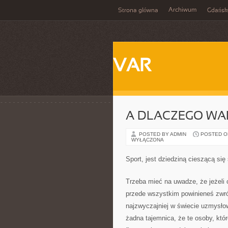
Archiwum
Strona główna
Gdańsk
VAR
A DLACZEGO WA
POSTED BY ADMIN
POSTED ON
WYŁĄCZONA
Sport, jest dziedziną cieszącą si
Trzeba mieć na uwadze, że jeżeli 
przede wszystkim powinieneś zwr
najzwyczajniej w świecie uzmysłow
żadna tajemnica, że te osoby, któ